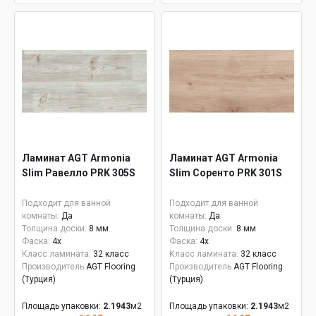
Ламинат AGT Armonia
Ламинат AGT Armonia
Slim Равелло PRK 305S
Slim Соренто PRK 301S
Подходит для ванной
Подходит для ванной
комнаты:
Да
комнаты:
Да
Толщина доски:
8 мм
Толщина доски:
8 мм
Фаска:
4x
Фаска:
4x
Класс ламината:
32 класс
Класс ламината:
32 класс
Производитель
AGT Flooring
Производитель
AGT Flooring
(Турция)
(Турция)
Площадь упаковки:
2.1943
м2
Площадь упаковки:
2.1943
м2