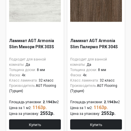
Ламинат AGT Armonia
Ламинат AGT Armonia
Slim Минори PRK 303S
Slim Палермо PRK 304S
Подходит для ванной
Подходит для ванной
комнаты:
Да
комнаты:
Да
Толщина доски:
8 мм
Толщина доски:
8 мм
Фаска:
4x
Фаска:
4x
Класс ламината:
32 класс
Класс ламината:
32 класс
Производитель
AGT Flooring
Производитель
AGT Flooring
(Турция)
(Турция)
Площадь упаковки:
2.1943
м2
Площадь упаковки:
2.1943
м2
1163р.
1163р.
Цена за 1 м2:
Цена за 1 м2:
2552р.
2552р.
Цена за упаковку:
Цена за упаковку:
Купить
Купить