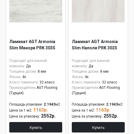
Ламинат AGT Armonia
Ламинат AGT Armonia
Slim Минори PRK 303S
Slim Наполи PRK 302S
Подходит для ванной
Подходит для ванной
комнаты:
Да
комнаты:
Да
Толщина доски:
8 мм
Толщина доски:
8 мм
Фаска:
4x
Фаска:
4x
Класс ламината:
32 класс
Класс ламината:
32 класс
Производитель
AGT Flooring
Производитель
AGT Flooring
(Турция)
(Турция)
Площадь упаковки:
2.1943
м2
Площадь упаковки:
2.1943
м2
1163р.
1163р.
Цена за 1 м2:
Цена за 1 м2:
2552р.
2552р.
Цена за упаковку:
Цена за упаковку:
Купить
Купить