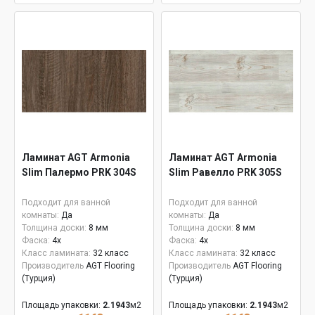
Ламинат AGT Armonia
Ламинат AGT Armonia
Slim Палермо PRK 304S
Slim Равелло PRK 305S
Подходит для ванной
Подходит для ванной
комнаты:
Да
комнаты:
Да
Толщина доски:
8 мм
Толщина доски:
8 мм
Фаска:
4x
Фаска:
4x
Класс ламината:
32 класс
Класс ламината:
32 класс
Производитель
AGT Flooring
Производитель
AGT Flooring
(Турция)
(Турция)
Площадь упаковки:
2.1943
м2
Площадь упаковки:
2.1943
м2