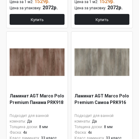
1529р.
1529р.
Цена за 1 м2:
Цена за 1 м2:
2072р.
2072р.
Цена за упаковку:
Цена за упаковку:
Купить
Купить
Ламинат AGT Marco Polo
Ламинат AGT Marco Polo
Premium Панама PRK918
Premium Самоа PRK916
Подходит для ванной
Подходит для ванной
комнаты:
Да
комнаты:
Да
Толщина доски:
8 мм
Толщина доски:
8 мм
Фаска:
4x
Фаска:
4x
Класс ламината:
33 класс
Класс ламината:
33 класс