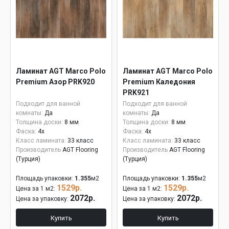
Ламинат AGT Marco Polo
Ламинат AGT Marco Polo
Premium Азор PRK920
Premium Каледония
PRK921
Подходит для ванной
Подходит для ванной
комнаты:
Да
комнаты:
Да
Толщина доски:
8 мм
Толщина доски:
8 мм
Фаска:
4x
Фаска:
4x
Класс ламината:
33 класс
Класс ламината:
33 класс
Производитель
AGT Flooring
Производитель
AGT Flooring
(Турция)
(Турция)
Площадь упаковки:
1.355
м2
Площадь упаковки:
1.355
м2
1529р.
1529р.
Цена за 1 м2:
Цена за 1 м2:
2072р.
2072р.
Цена за упаковку:
Цена за упаковку:
Купить
Купить