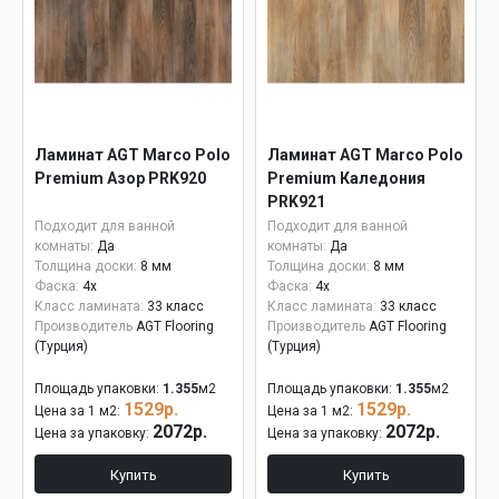
Ламинат AGT Marco Polo
Ламинат AGT Marco Polo
Premium Азор PRK920
Premium Каледония
PRK921
Подходит для ванной
Подходит для ванной
комнаты:
Да
комнаты:
Да
Толщина доски:
8 мм
Толщина доски:
8 мм
Фаска:
4x
Фаска:
4x
Класс ламината:
33 класс
Класс ламината:
33 класс
Производитель
AGT Flooring
Производитель
AGT Flooring
(Турция)
(Турция)
Площадь упаковки:
1.355
м2
Площадь упаковки:
1.355
м2
1529р.
1529р.
Цена за 1 м2:
Цена за 1 м2:
2072р.
2072р.
Цена за упаковку:
Цена за упаковку:
Купить
Купить