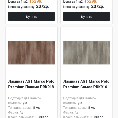
1529р.
1529р.
Цена за 1 м2:
Цена за 1 м2:
2072р.
2072р.
Цена за упаковку:
Цена за упаковку:
Купить
Купить
Ламинат AGT Marco Polo
Ламинат AGT Marco Polo
Premium Панама PRK918
Premium Самоа PRK916
Подходит для ванной
Подходит для ванной
комнаты:
Да
комнаты:
Да
Толщина доски:
8 мм
Толщина доски:
8 мм
Фаска:
4x
Фаска:
4x
Класс ламината:
33 класс
Класс ламината:
33 класс