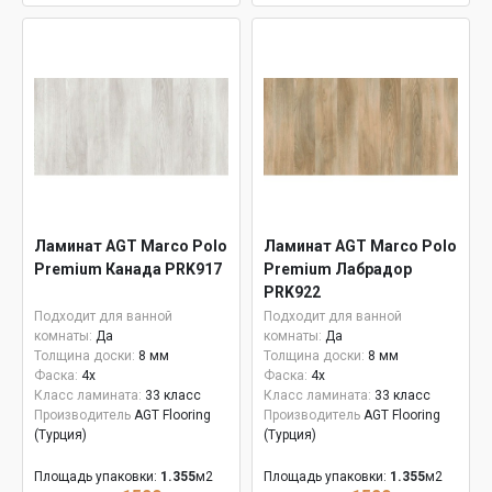
Ламинат AGT Marco Polo
Ламинат AGT Marco Polo
Premium Канада PRK917
Premium Лабрадор
PRK922
Подходит для ванной
Подходит для ванной
комнаты:
Да
комнаты:
Да
Толщина доски:
8 мм
Толщина доски:
8 мм
Фаска:
4x
Фаска:
4x
Класс ламината:
33 класс
Класс ламината:
33 класс
Производитель
AGT Flooring
Производитель
AGT Flooring
(Турция)
(Турция)
Площадь упаковки:
1.355
м2
Площадь упаковки:
1.355
м2