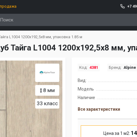
спродажа
+7 49
Тайга L1004 1200х192,5х8 мм, упаковка 1.85 м
Дуб Тайга L1004 1200х192,5х8 мм, уп
Код:
4381
Бренд:
Alpine
Вид:
Модель
8 мм
Наличие
33 класс
Все характеристики
14
Цена за 1 м2: