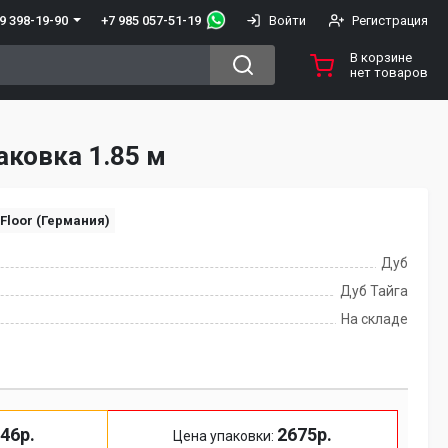
+7 985 057-51-19
9 398-19-90
Войти
Регистрация
В корзине
нет товаров
аковка 1.85 м
 Floor (Германия)
Дуб
Дуб Тайга
На складе
46р.
2675р.
Цена упаковки: