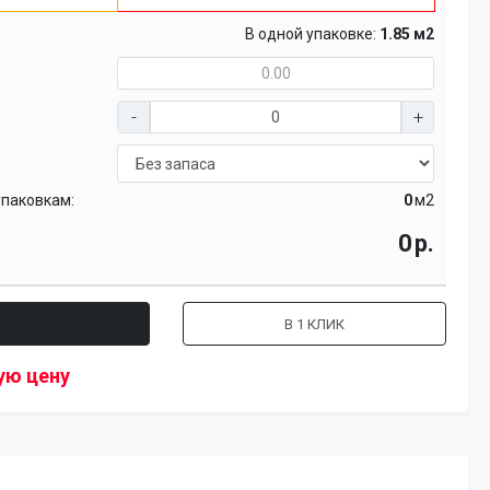
В одной упаковке:
1.85 м2
упаковкам:
м2
р.
В 1 КЛИК
ую цену