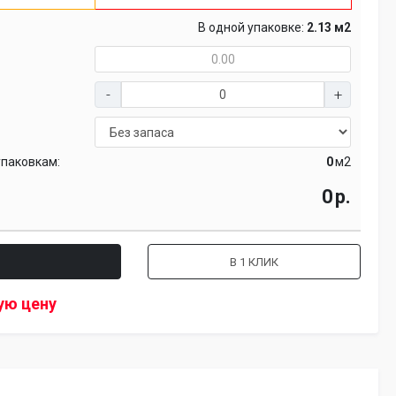
В одной упаковке:
2.13 м2
упаковкам:
м2
р.
В 1 КЛИК
ую цену