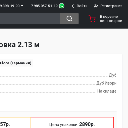
+7 985 057-51-19
9 398-19-90
Войти
Регистрация
В корзине
нет товаров
овка 2.13 м
 Floor (Германия)
Дуб
Дуб Ивори
На складе
57р.
2890р.
Цена упаковки: