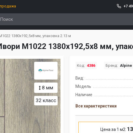
спродажа
+7 49
M1022 1380х192,5х8 мм, упаковка 2.13 м
 Ивори M1022 1380х192,5х8 мм, упак
Код:
4386
Бренд:
Alpine
Вид:
Модель
8 мм
Наличие
32 класс
Все характеристики
13
Цена за 1 м2: