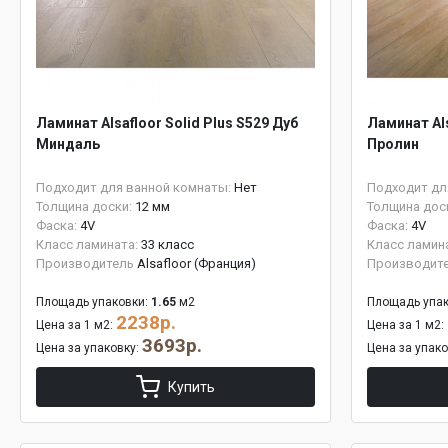
Ламинат Alsafloor Solid Plus S529 Дуб
Ламинат Als
Миндаль
Пролин
Подходит для ванной комнаты:
Нет
Подходит дл
Толщина доски:
12 мм
Толщина дос
Фаска:
4V
Фаска:
4V
Класс ламината:
33 класс
Класс ламин
Производитель
Alsafloor (Франция)
Производит
Площадь упаковки:
1.65
м2
Площадь упак
2238р.
Цена за 1 м2:
Цена за 1 м2:
3693р.
Цена за упаковку:
Цена за упак
Купить