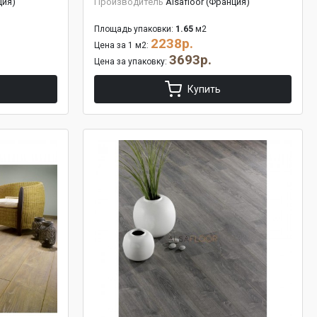
ция)
Производитель
Alsafloor (Франция)
Площадь упаковки:
1.65
м2
2238р.
Цена за 1 м2:
3693р.
Цена за упаковку:
Купить