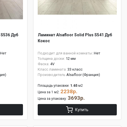
s S536 Дуб
Ламинат Alsafloor Solid Plus S541 Дуб
Кокос
Нет
Подходит для ванной комнаты:
Нет
Толщина доски:
12 мм
Фаска:
4V
Класс ламината:
33 класс
ция)
Производитель
Alsafloor (Франция)
Площадь упаковки:
1.65
м2
2238р.
Цена за 1 м2:
3693р.
Цена за упаковку:
Купить