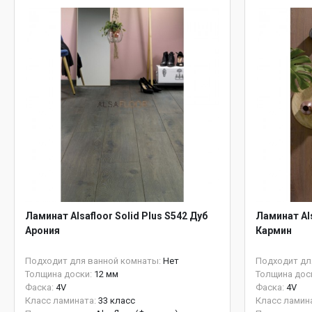
Ламинат Alsafloor Solid Plus S542 Дуб
Ламинат Als
Арония
Кармин
Подходит для ванной комнаты:
Нет
Подходит дл
Толщина доски:
12 мм
Толщина дос
Фаска:
4V
Фаска:
4V
Класс ламината:
33 класс
Класс ламин