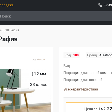
спродажа
+7 49
us S518 Рафия
 Рафия
Код:
180
Бренд:
Alsaflo
Вид:
Подходит для ванной комнат
12 мм
Подходит для гостиной:
33 класс
Все характеристики
22
Цена за 1 м2: