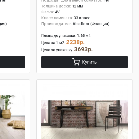
Нет
Подходит для ванной комнаты:
Нет
Толщина доски:
12 мм
Фаска:
4V
Класс ламината:
33 класс
ция)
Производитель
Alsafloor (Франция)
Площадь упаковки:
1.65
м2
2238р.
Цена за 1 м2:
3693р.
Цена за упаковку:
Купить