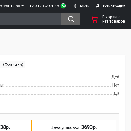
+7 985 057-51-19
9 398-19-90
Войти
Регистрация
В корзине
нет товаров
or (Франция)
Дуб
ы:
Нет
Да
38р.
3693р.
Цена упаковки: