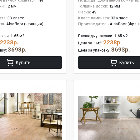
я ванной комнаты:
Нет
Подходит для ванной комнаты:
ки:
12 мм
Толщина доски:
12 мм
Фаска:
4V
ата:
33 класс
Класс ламината:
33 класс
ель
Alsafloor (Франция)
Производитель
Alsafloor (Фран
овки:
1.65
м2
Площадь упаковки:
1.65
м2
2238р.
2238р.
Цена за 1 м2:
3693р.
3693р.
овку:
Цена за упаковку:
Купить
Купить