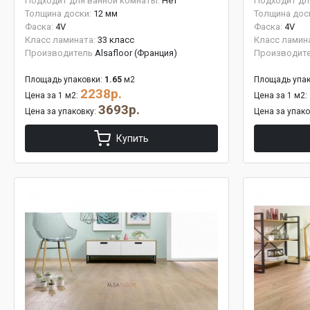
Подходит для ванной комнаты:
Нет
Подходит дл
Толщина доски:
12 мм
Толщина дос
Фаска:
4V
Фаска:
4V
Класс ламината:
33 класс
Класс ламин
Производитель
Alsafloor (Франция)
Производит
Площадь упаковки:
1.65
м2
Площадь упак
2238р.
Цена за 1 м2:
Цена за 1 м2:
3693р.
Цена за упаковку:
Цена за упак
Купить