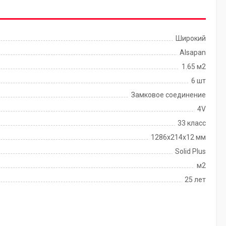
Широкий
Alsapan
1.65 м2
6 шт
Замковое соединение
4V
33 класс
1286х214х12 мм
Solid Plus
м2
25 лет