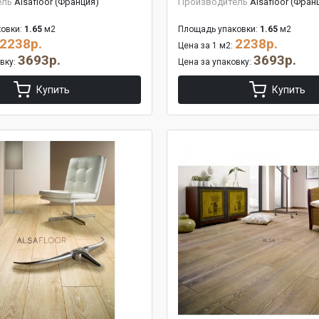
ель
Alsafloor (Франция)
Производитель
Alsafloor (Фран
овки:
1.65
м2
Площадь упаковки:
1.65
м2
2238р.
2238р.
Цена за 1 м2:
3693р.
3693р.
овку:
Цена за упаковку:
Купить
Купить