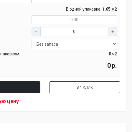
В одной упаковке:
1.65 м2
упаковкам:
м2
р.
В 1 КЛИК
ую цену