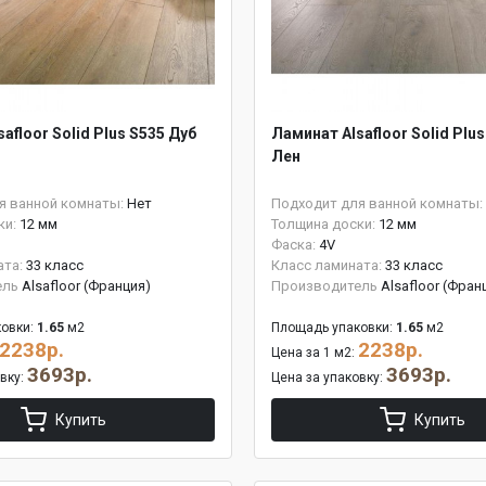
afloor Solid Plus S535 Дуб
Ламинат Alsafloor Solid Plu
Лен
я ванной комнаты:
Нет
Подходит для ванной комнаты:
ки:
12 мм
Толщина доски:
12 мм
Фаска:
4V
ата:
33 класс
Класс ламината:
33 класс
ель
Alsafloor (Франция)
Производитель
Alsafloor (Фран
овки:
1.65
м2
Площадь упаковки:
1.65
м2
2238р.
2238р.
Цена за 1 м2:
3693р.
3693р.
овку:
Цена за упаковку:
Купить
Купить