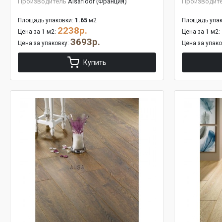
Производитель
Alsafloor (Франция)
Производит
Площадь упаковки:
1.65
м2
Площадь упак
2238р.
Цена за 1 м2:
Цена за 1 м2:
3693р.
Цена за упаковку:
Цена за упак
Купить