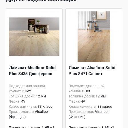
Ламинат Alsafloor Solid
Ламинат Alsafloor Solid
Plus S435 Джеферсон
Plus S471 Сансет
Подходит для ванной
Подходит для ванной
комнаты:
Нет
комнаты:
Нет
Толщина доски:
12 мм
Толщина доски:
12 мм
Фаска:
4V
Фаска:
4V
Класс ламината:
33 класс
Класс ламината:
33 класс
Производитель
Alsafloor
Производитель
Alsafloor
(Франция)
(Франция)
Площадь упаковки:
1.65
м2
Площадь упаковки:
1.65
м2