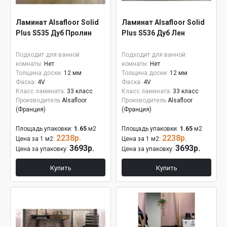
Ламинат Alsafloor Solid
Ламинат Alsafloor Solid
Plus S535 Дуб Пролин
Plus S536 Дуб Лен
Подходит для ванной
Подходит для ванной
комнаты:
Нет
комнаты:
Нет
Толщина доски:
12 мм
Толщина доски:
12 мм
Фаска:
4V
Фаска:
4V
Класс ламината:
33 класс
Класс ламината:
33 класс
Производитель
Alsafloor
Производитель
Alsafloor
(Франция)
(Франция)
Площадь упаковки:
1.65
м2
Площадь упаковки:
1.65
м2
2238р.
2238р.
Цена за 1 м2:
Цена за 1 м2:
3693р.
3693р.
Цена за упаковку:
Цена за упаковку:
Купить
Купить