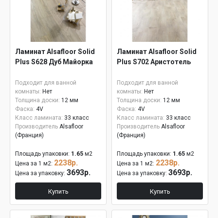
Ламинат Alsafloor Solid
Ламинат Alsafloor Solid
Plus S628 Дуб Майорка
Plus S702 Аристотель
Подходит для ванной
Подходит для ванной
комнаты:
Нет
комнаты:
Нет
Толщина доски:
12 мм
Толщина доски:
12 мм
Фаска:
4V
Фаска:
4V
Класс ламината:
33 класс
Класс ламината:
33 класс
Производитель
Alsafloor
Производитель
Alsafloor
(Франция)
(Франция)
Площадь упаковки:
1.65
м2
Площадь упаковки:
1.65
м2
2238р.
2238р.
Цена за 1 м2:
Цена за 1 м2:
3693р.
3693р.
Цена за упаковку:
Цена за упаковку:
Купить
Купить