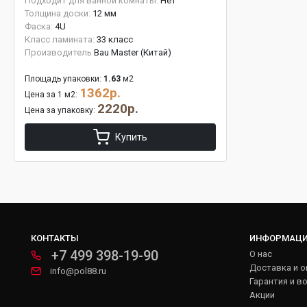
Подходит для ванной комнаты:
Нет
Толщина доски:
12 мм
Фаска:
4U
Класс ламината:
33 класс
Производитель
Bau Master (Китай)
Площадь упаковки:
1.63
м2
1362р.
Цена за 1 м2:
2220р.
Цена за упаковку:
Купить
КОНТАКТЫ
ИНФОРМАЦ
+7 499 398-19-90
О нас
Доставка и о
info@pol88.ru
Гарантия и в
Акции