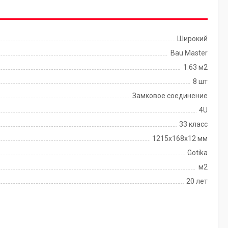
Широкий
Bau Master
1.63 м2
8 шт
Замковое соединение
4U
33 класс
1215х168х12 мм
Gotika
м2
20 лет