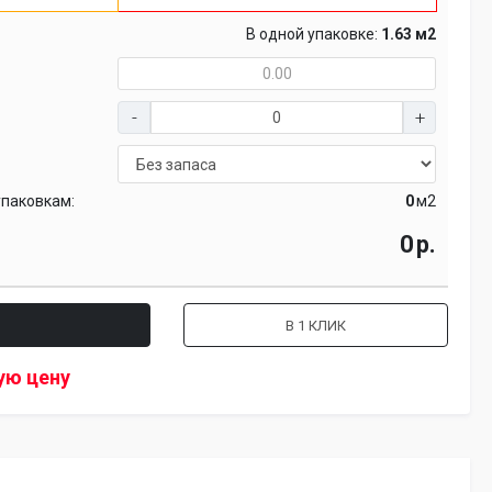
В одной упаковке:
1.63 м2
упаковкам:
м2
р.
В 1 КЛИК
ую цену