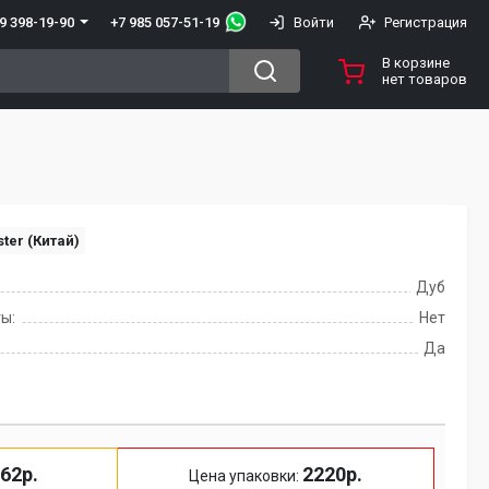
+7 985 057-51-19
9 398-19-90
Войти
Регистрация
В корзине
нет товаров
ter (Китай)
Дуб
ы:
Нет
Да
62р.
2220р.
Цена упаковки: