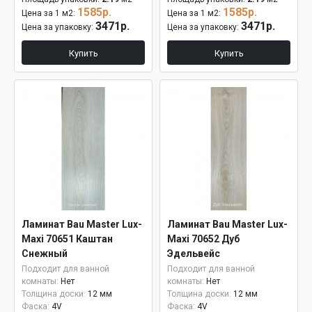
1585р.
1585р.
Цена за 1 м2:
Цена за 1 м2:
3471р.
3471р.
Цена за упаковку:
Цена за упаковку:
Купить
Купить
Ламинат Bau Master Lux-
Ламинат Bau Master Lux-
Maxi 70651 Каштан
Maxi 70652 Дуб
Снежный
Эдельвейс
Подходит для ванной
Подходит для ванной
комнаты:
Нет
комнаты:
Нет
Толщина доски:
12 мм
Толщина доски:
12 мм
Фаска:
4V
Фаска:
4V