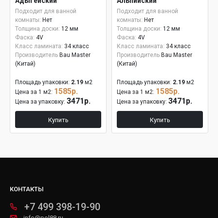
Адыгейский
Альпийский
Подходит для ванной
Подходит для ванной
комнаты:
Нет
комнаты:
Нет
Толщина доски:
12 мм
Толщина доски:
12 мм
Фаска:
4V
Фаска:
4V
Класс ламината:
34 класс
Класс ламината:
34 класс
Производитель
Bau Master
Производитель
Bau Master
(Китай)
(Китай)
Площадь упаковки:
2.19
м2
Площадь упаковки:
2.19
м2
1585р.
1585р.
Цена за 1 м2:
Цена за 1 м2:
3471р.
3471р.
Цена за упаковку:
Цена за упаковку:
Купить
Купить
КОНТАКТЫ
+7 499 398-19-90
info@pol88.ru