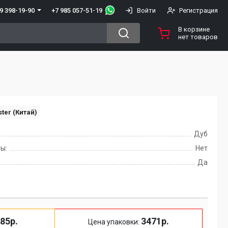
+7 985 057-51-19
9 398-19-90
Войти
Регистрация
В корзине
нет товаров
ter (Китай)
Дуб
ы:
Нет
Да
85р.
3471р.
Цена упаковки: