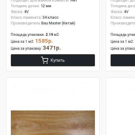
Подходит для ванной комнаты:
Нет
Подходит дл
Толщина доски:
12 мм
Толщина дос
Фаска:
4V
Фаска:
4V
Класс ламината:
34 класс
Класс ламин
Производитель
Bau Master (Китай)
Производит
Площадь упаковки:
2.19
м2
Площадь упак
1585р.
Цена за 1 м2:
Цена за 1 м2:
3471р.
Цена за упаковку:
Цена за упак
Купить