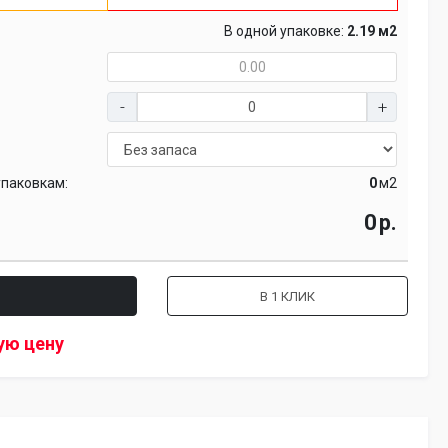
В одной упаковке:
2.19 м2
упаковкам:
м2
р.
В 1 КЛИК
ую цену