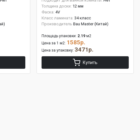
Нет
Подходит для ванной комнаты:
Нет
Толщина доски:
12 мм
Фаска:
4V
Класс ламината:
34 класс
ай)
Производитель
Bau Master (Китай)
Площадь упаковки:
2.19
м2
1585р.
Цена за 1 м2:
3471р.
Цена за упаковку:
Купить