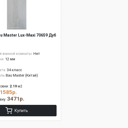
u Master Lux-Maxi 70659 Дуб
й
я ванной комнаты:
Нет
ки:
12 мм
ата:
34 класс
ель
Bau Master (Китай)
овки:
2.19
м2
1585р.
3471р.
овку:
Купить