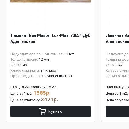
Ламинат Bau Master Lux-Maxi 70654 Дуб
Ламинат Ba
Адыгейский
Альпийски
Подходит для ванной комнаты:
Нет
Подходит дл
Толщина доски:
12 мм
Толщина дос
Фаска:
4V
Фаска:
4V
Класс ламината:
34 класс
Класс ламин
Производитель
Bau Master (Китай)
Производит
Площадь упаковки:
2.19
м2
Площадь упак
1585р.
Цена за 1 м2:
Цена за 1 м2:
3471р.
Цена за упаковку:
Цена за упак
Купить