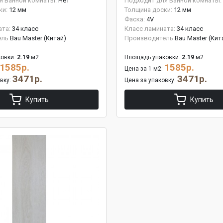
я ванной комнаты:
Нет
Подходит для ванной комнаты:
ки:
12 мм
Толщина доски:
12 мм
Фаска:
4V
ата:
34 класс
Класс ламината:
34 класс
ель
Bau Master (Китай)
Производитель
Bau Master (Кит
овки:
2.19
м2
Площадь упаковки:
2.19
м2
1585р.
1585р.
Цена за 1 м2:
3471р.
3471р.
овку:
Цена за упаковку:
Купить
Купить