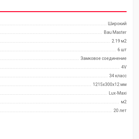
Широкий
Bau Master
2.19 м2
6 шт
Замковое соединение
4V
34 класс
1215х300х12 мм
Lux-Maxi
м2
20 лет