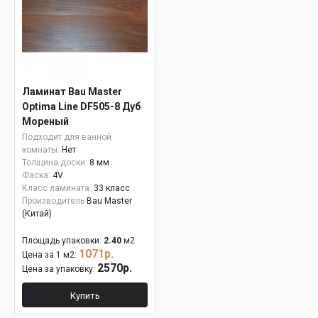
Ламинат Bau Master
Optima Line DF505-8 Дуб
Мореный
Подходит для ванной
комнаты:
Нет
Толщина доски:
8 мм
Фаска:
4V
Класс ламината:
33 класс
Производитель
Bau Master
(Китай)
Площадь упаковки:
2.40
м2
1071р.
Цена за 1 м2:
2570р.
Цена за упаковку:
Купить