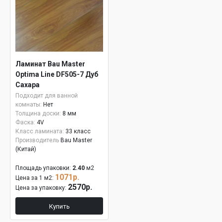
Ламинат Bau Master
Optima Line DF505-7 Дуб
Сахара
Подходит для ванной
комнаты:
Нет
Толщина доски:
8 мм
Фаска:
4V
Класс ламината:
33 класс
Производитель
Bau Master
(Китай)
Площадь упаковки:
2.40
м2
1071р.
Цена за 1 м2:
2570р.
Цена за упаковку:
Купить