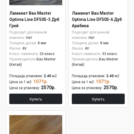
Ламинат Bau Master
Ламинат Bau Master
Optima Line DF505-3 Дуб
Optima Line DF505-6 Дуб
Грей
Арабика
Подходит для ванной
Подходит для ванной
комнаты:
Нет
комнаты:
Нет
Толщина доски:
8 мм
Толщина доски:
8 мм
Фаска:
4V
Фаска:
4V
Класс ламината:
33 класс
Класс ламината:
33 класс
Производитель
Bau Master
Производитель
Bau Master
(Китай)
(Китай)
Площадь упаковки:
2.40
м2
Площадь упаковки:
2.40
м2
1071р.
1071р.
Цена за 1 м2:
Цена за 1 м2:
2570р.
2570р.
Цена за упаковку:
Цена за упаковку:
Купить
Купить