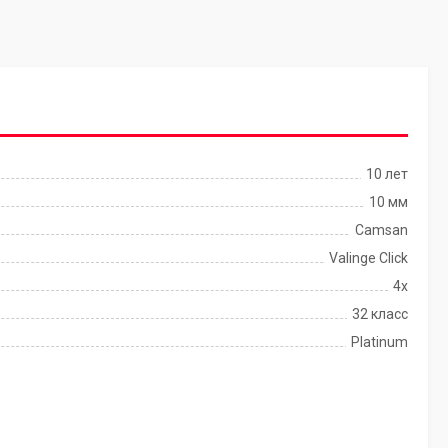
10 лет
10 мм
Camsan
Valinge Click
4x
32 класс
Platinum