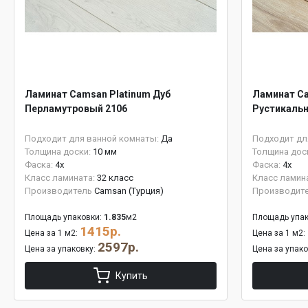
Ламинат Camsan Platinum Дуб
Ламинат Ca
Перламутровый 2106
Рустикальн
Подходит для ванной комнаты:
Да
Подходит дл
Толщина доски:
10 мм
Толщина дос
Фаска:
4x
Фаска:
4x
Класс ламината:
32 класс
Класс ламин
Производитель
Camsan (Турция)
Производит
Площадь упаковки:
1.835
м2
Площадь упак
1415р.
Цена за 1 м2:
Цена за 1 м2:
2597р.
Цена за упаковку:
Цена за упак
Купить