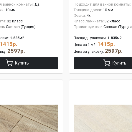
я ванной комнаты:
Да
Подходит для ванной комнаты:
ки:
10 мм
Толщина доски:
10 мм
Фаска:
4x
ата:
32 класс
Класс ламината:
32 класс
ель
Camsan (Турция)
Производитель
Camsan (Турция
овки:
1.835
м2
Площадь упаковки:
1.835
м2
1415р.
1415р.
Цена за 1 м2:
2597р.
2597р.
овку:
Цена за упаковку:
Купить
Купить