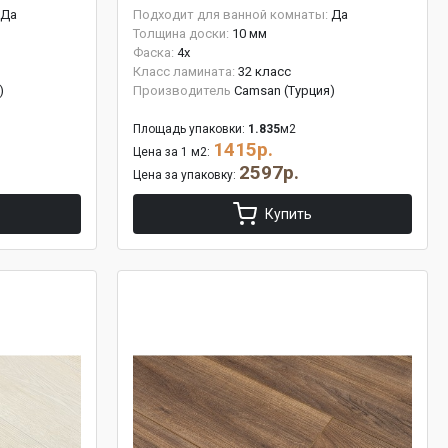
Да
Подходит для ванной комнаты:
Да
Толщина доски:
10 мм
Фаска:
4x
Класс ламината:
32 класс
)
Производитель
Camsan (Турция)
Площадь упаковки:
1.835
м2
1415р.
Цена за 1 м2:
2597р.
Цена за упаковку:
Купить