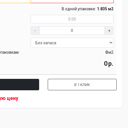
В одной упаковке:
1.835 м2
упаковкам:
м2
р.
В 1 КЛИК
ую цену