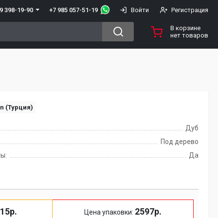
+7 985 057-51-19
9 398-19-90
Войти
Регистрация
В корзине
нет товаров
n (Турция)
Дуб
Под дерево
ы:
Да
15р.
2597р.
Цена упаковки: