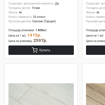
Подходит для ванной комнаты:
Да
Подходит дл
Толщина доски:
10 мм
Толщина дос
Фаска:
4x
Фаска:
4x
Класс ламината:
32 класс
Класс ламин
Производитель
Camsan (Турция)
Производит
Площадь упаковки:
1.835
м2
Площадь упак
1415р.
Цена за 1 м2:
Цена за 1 м2:
2597р.
Цена за упаковку:
Цена за упак
Купить