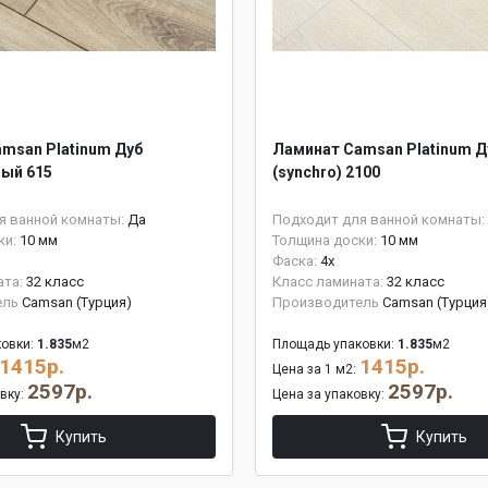
msan Platinum Дуб
Ламинат Camsan Platinum Д
ый 615
(synchro) 2100
я ванной комнаты:
Да
Подходит для ванной комнаты:
ки:
10 мм
Толщина доски:
10 мм
Фаска:
4x
ата:
32 класс
Класс ламината:
32 класс
ель
Camsan (Турция)
Производитель
Camsan (Турция
овки:
1.835
м2
Площадь упаковки:
1.835
м2
1415р.
1415р.
Цена за 1 м2:
2597р.
2597р.
овку:
Цена за упаковку:
Купить
Купить