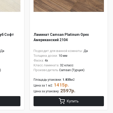
уб Софт
Ламинат Camsan Platinum Орех
Американский 2104
Да
Подходит для ванной комнаты:
Да
Толщина доски:
10 мм
Фаска:
4x
Класс ламината:
32 класс
)
Производитель
Camsan (Турция)
Площадь упаковки:
1.835
м2
1415р.
Цена за 1 м2:
2597р.
Цена за упаковку:
Купить