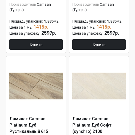
Производитель
Camsan
Производитель
Camsan
(Турция)
(Турция)
Площадь упаковки:
1.835
м2
Площадь упаковки:
1.835
м2
1415р.
1415р.
Цена за 1 м2:
Цена за 1 м2:
2597р.
2597р.
Цена за упаковку:
Цена за упаковку:
Купить
Купить
Ламинат Camsan
Ламинат Camsan
Platinum Дуб
Platinum Дуб Софт
Рустикальный 615
(synchro) 2100