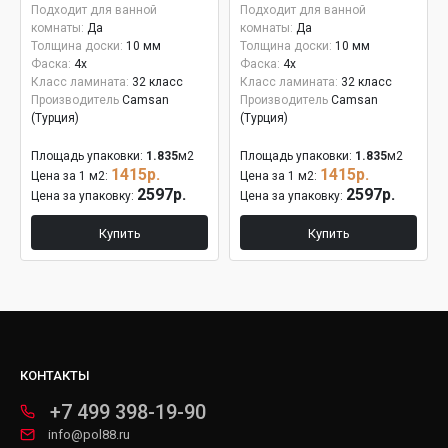
Подходит для ванной
Подходит для ванной
комнаты:
Да
комнаты:
Да
Толщина доски:
10 мм
Толщина доски:
10 мм
Фаска:
4x
Фаска:
4x
Класс ламината:
32 класс
Класс ламината:
32 класс
Производитель
Camsan
Производитель
Camsan
(Турция)
(Турция)
Площадь упаковки:
1.835
м2
Площадь упаковки:
1.835
м2
1415р.
1415р.
Цена за 1 м2:
Цена за 1 м2:
2597р.
2597р.
Цена за упаковку:
Цена за упаковку:
Купить
Купить
КОНТАКТЫ
+7 499 398-19-90
info@pol88.ru