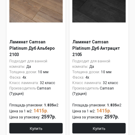
Ламинат Camsan
Ламинат Camsan
Platinum Дуб Альберо
Platinum Дуб Антрацит
2103
2105
Подходит для ванной
Подходит для ванной
комнаты:
Да
комнаты:
Да
Толщина доски:
10 мм
Толщина доски:
10 мм
Фаска:
4x
Фаска:
4x
Класс ламината:
32 класс
Класс ламината:
32 класс
Производитель
Camsan
Производитель
Camsan
(Турция)
(Турция)
Площадь упаковки:
1.835
м2
Площадь упаковки:
1.835
м2
1415р.
1415р.
Цена за 1 м2:
Цена за 1 м2:
2597р.
2597р.
Цена за упаковку:
Цена за упаковку:
Купить
Купить