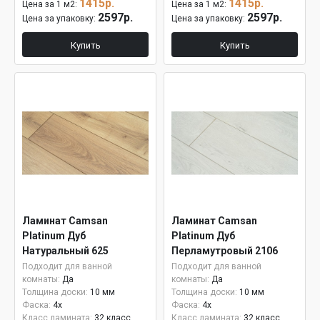
1415р.
1415р.
Цена за 1 м2:
Цена за 1 м2:
2597р.
2597р.
Цена за упаковку:
Цена за упаковку:
Купить
Купить
Ламинат Camsan
Ламинат Camsan
Platinum Дуб
Platinum Дуб
Натуральный 625
Перламутровый 2106
Подходит для ванной
Подходит для ванной
комнаты:
Да
комнаты:
Да
Толщина доски:
10 мм
Толщина доски:
10 мм
Фаска:
4x
Фаска:
4x
Класс ламината:
32 класс
Класс ламината:
32 класс