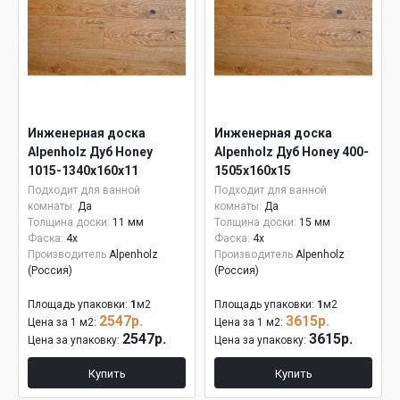
Инженерная доска
Инженерная доска
Alpenholz Дуб Honey
Alpenholz Дуб Honey 400-
1015-1340х160х11
1505х160х15
Подходит для ванной
Подходит для ванной
комнаты:
Да
комнаты:
Да
Толщина доски:
11 мм
Толщина доски:
15 мм
Фаска:
4x
Фаска:
4x
Производитель
Alpenholz
Производитель
Alpenholz
(Россия)
(Россия)
Площадь упаковки:
1
м2
Площадь упаковки:
1
м2
2547р.
3615р.
Цена за 1 м2:
Цена за 1 м2:
2547р.
3615р.
Цена за упаковку:
Цена за упаковку:
Купить
Купить