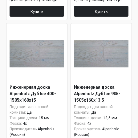
Цена за упаковку:
Цена за упаковку:
Купить
Купить
Инженерная доска
Инженерная доска
Alpenholz Дуб Ice 400-
Alpenholz Дуб Ice 905-
1505х160х15
1505х160х13,5
Подходит для ванной
Подходит для ванной
комнаты:
Да
комнаты:
Да
Толщина доски:
15 мм
Толщина доски:
13,5 мм
Фаска:
4x
Фаска:
4x
Производитель
Alpenholz
Производитель
Alpenholz
(Россия)
(Россия)