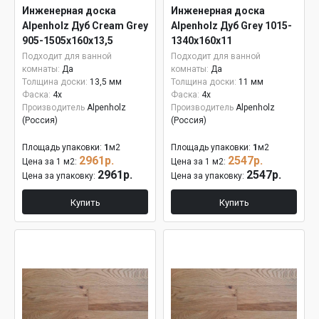
Инженерная доска
Инженерная доска
Alpenholz Дуб Cream Grey
Alpenholz Дуб Grey 1015-
905-1505х160х13,5
1340х160х11
Подходит для ванной
Подходит для ванной
комнаты:
Да
комнаты:
Да
Толщина доски:
13,5 мм
Толщина доски:
11 мм
Фаска:
4x
Фаска:
4x
Производитель
Alpenholz
Производитель
Alpenholz
(Россия)
(Россия)
Площадь упаковки:
1
м2
Площадь упаковки:
1
м2
2961р.
2547р.
Цена за 1 м2:
Цена за 1 м2:
2961р.
2547р.
Цена за упаковку:
Цена за упаковку:
Купить
Купить