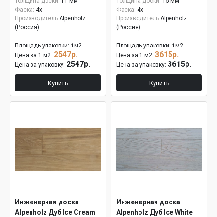
Толщина доски:
11 мм
Толщина доски:
15 мм
Фаска:
4x
Фаска:
4x
Производитель
Alpenholz
Производитель
Alpenholz
(Россия)
(Россия)
Площадь упаковки:
1
м2
Площадь упаковки:
1
м2
2547р.
3615р.
Цена за 1 м2:
Цена за 1 м2:
2547р.
3615р.
Цена за упаковку:
Цена за упаковку:
Купить
Купить
Инженерная доска
Инженерная доска
Alpenholz Дуб Ice Cream
Alpenholz Дуб Ice White