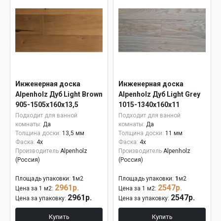
Инженерная доска
Инженерная доска
Alpenholz Дуб Light Brown
Alpenholz Дуб Light Grey
905-1505х160х13,5
1015-1340х160х11
Подходит для ванной
Подходит для ванной
комнаты:
Да
комнаты:
Да
Толщина доски:
13,5 мм
Толщина доски:
11 мм
Фаска:
4x
Фаска:
4x
Производитель
Alpenholz
Производитель
Alpenholz
(Россия)
(Россия)
Площадь упаковки:
1
м2
Площадь упаковки:
1
м2
2961р.
2547р.
Цена за 1 м2:
Цена за 1 м2:
2961р.
2547р.
Цена за упаковку:
Цена за упаковку:
Купить
Купить