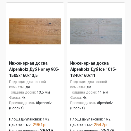
Инженерная доска
Инженерная доска
Alpenholz Дуб Honey 905-
Alpenholz Дуб Ice 1015-
1505х160х13,5
1340х160х11
Подходит для ванной
Подходит для ванной
комнаты:
Да
комнаты:
Да
Толщина доски:
13,5 мм
Толщина доски:
11 мм
Фаска:
4x
Фаска:
4x
Производитель
Alpenholz
Производитель
Alpenholz
(Россия)
(Россия)
Площадь упаковки:
1
м2
Площадь упаковки:
1
м2
2961р.
2547р.
Цена за 1 м2:
Цена за 1 м2:
2961р.
2547р.