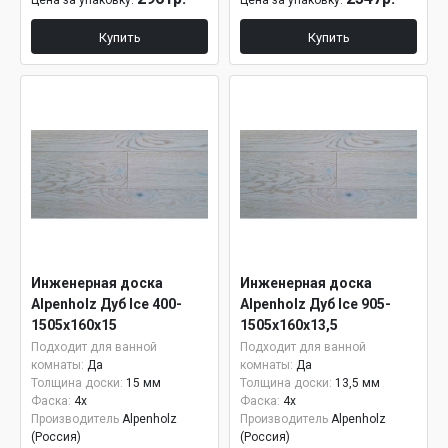
Цена за упаковку:
Цена за упаковку:
Купить
Купить
Инженерная доска
Инженерная доска
Alpenholz Дуб Ice 400-
Alpenholz Дуб Ice 905-
1505х160х15
1505х160х13,5
Подходит для ванной
Подходит для ванной
комнаты:
Да
комнаты:
Да
Толщина доски:
15 мм
Толщина доски:
13,5 мм
Фаска:
4x
Фаска:
4x
Производитель
Alpenholz
Производитель
Alpenholz
(Россия)
(Россия)