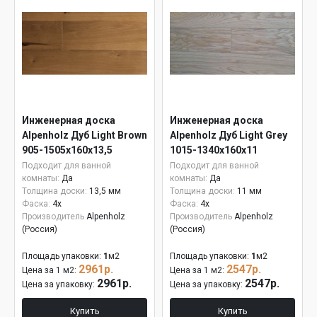
Инженерная доска
Инженерная доска
Alpenholz Дуб Light Brown
Alpenholz Дуб Light Grey
905-1505х160х13,5
1015-1340х160х11
Подходит для ванной
Подходит для ванной
комнаты:
Да
комнаты:
Да
Толщина доски:
13,5 мм
Толщина доски:
11 мм
Фаска:
4x
Фаска:
4x
Производитель
Alpenholz
Производитель
Alpenholz
(Россия)
(Россия)
Площадь упаковки:
1
м2
Площадь упаковки:
1
м2
2961р.
2547р.
Цена за 1 м2:
Цена за 1 м2:
2961р.
2547р.
Цена за упаковку:
Цена за упаковку:
Купить
Купить