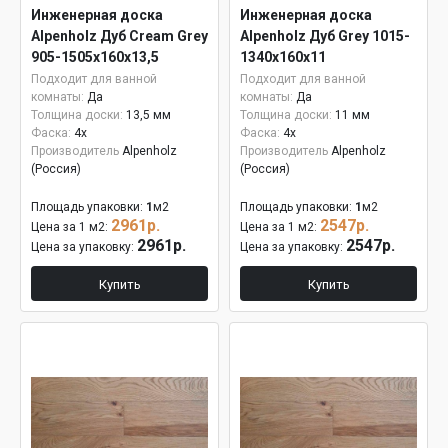
Инженерная доска
Инженерная доска
Alpenholz Дуб Cream Grey
Alpenholz Дуб Grey 1015-
905-1505х160х13,5
1340х160х11
Подходит для ванной
Подходит для ванной
комнаты:
Да
комнаты:
Да
Толщина доски:
13,5 мм
Толщина доски:
11 мм
Фаска:
4x
Фаска:
4x
Производитель
Alpenholz
Производитель
Alpenholz
(Россия)
(Россия)
Площадь упаковки:
1
м2
Площадь упаковки:
1
м2
2961р.
2547р.
Цена за 1 м2:
Цена за 1 м2:
2961р.
2547р.
Цена за упаковку:
Цена за упаковку:
Купить
Купить