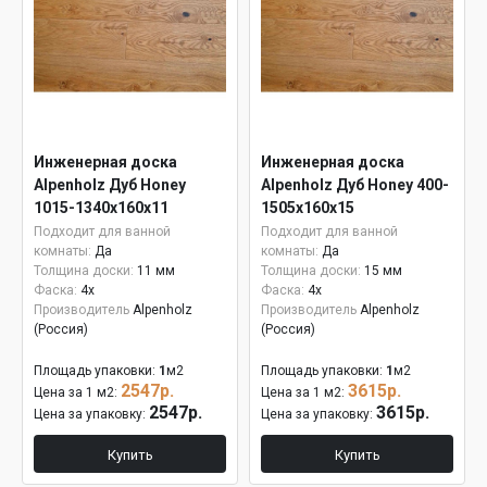
Инженерная доска
Инженерная доска
Alpenholz Дуб Honey
Alpenholz Дуб Honey 400-
1015-1340х160х11
1505х160х15
Подходит для ванной
Подходит для ванной
комнаты:
Да
комнаты:
Да
Толщина доски:
11 мм
Толщина доски:
15 мм
Фаска:
4x
Фаска:
4x
Производитель
Alpenholz
Производитель
Alpenholz
(Россия)
(Россия)
Площадь упаковки:
1
м2
Площадь упаковки:
1
м2
2547р.
3615р.
Цена за 1 м2:
Цена за 1 м2:
2547р.
3615р.
Цена за упаковку:
Цена за упаковку:
Купить
Купить