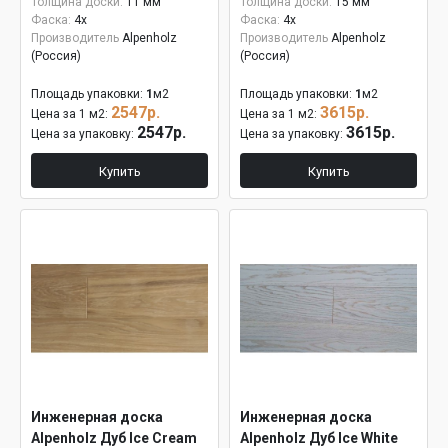
Толщина доски:
11 мм
Толщина доски:
15 мм
Фаска:
4x
Фаска:
4x
Производитель
Alpenholz
Производитель
Alpenholz
(Россия)
(Россия)
Площадь упаковки:
1
м2
Площадь упаковки:
1
м2
2547р.
3615р.
Цена за 1 м2:
Цена за 1 м2:
2547р.
3615р.
Цена за упаковку:
Цена за упаковку:
Купить
Купить
Инженерная доска
Инженерная доска
Alpenholz Дуб Ice Cream
Alpenholz Дуб Ice White