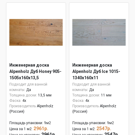
Инженерная доска
Инженерная доска
Alpenholz Дуб Honey 905-
Alpenholz Дуб Ice 1015-
1505х160х13,5
1340х160х11
Подходит для ванной
Подходит для ванной
комнаты:
Да
комнаты:
Да
Толщина доски:
13,5 мм
Толщина доски:
11 мм
Фаска:
4x
Фаска:
4x
Производитель
Alpenholz
Производитель
Alpenholz
(Россия)
(Россия)
Площадь упаковки:
1
м2
Площадь упаковки:
1
м2
2961р.
2547р.
Цена за 1 м2:
Цена за 1 м2:
2961р.
2547р.