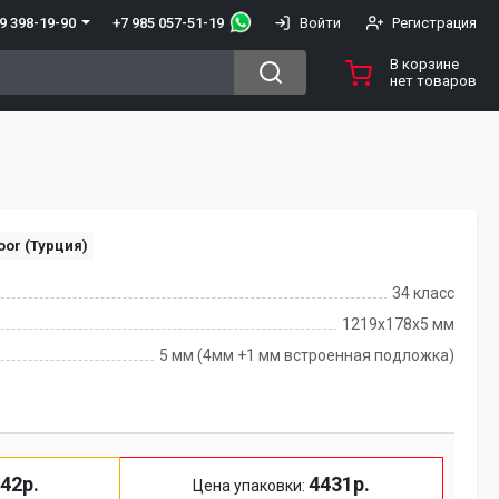
+7 985 057-51-19
9 398-19-90
Войти
Регистрация
В корзине
нет товаров
oor (Турция)
34 класс
1219x178x5 мм
5 мм (4мм +1 мм встроенная подложка)
42р.
4431р.
Цена упаковки: