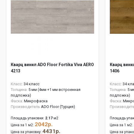
Кварц винил ADO Floor Fortika Viva AERO
Кварц винил
4213
1406
Класс:
34 класс
Класс:
34 кл
Толщина:
5 мм (4мм +1 мм встроенная
Толщина:
5 м
подложка)
подложка)
Фаска:
Микрофаска
Фаска:
Микр
Производитель
ADO Floor (Турция)
Производит
Площадь упаковки:
2.17
м2
Площадь упак
2042р.
Цена за 1 м2:
Цена за 1 м2:
4431р.
Цена за упаковку:
Цена за упак