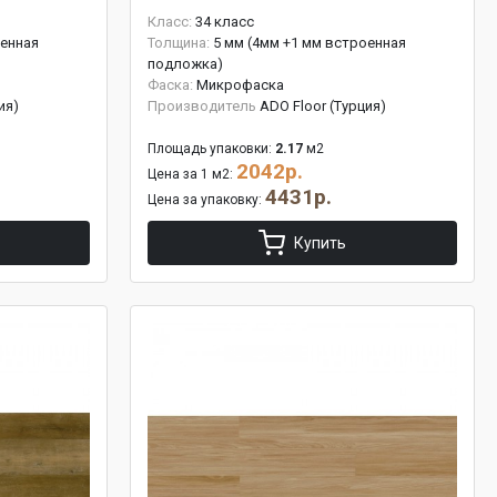
Класс:
34 класс
оенная
Толщина:
5 мм (4мм +1 мм встроенная
подложка)
Фаска:
Микрофаска
ия)
Производитель
ADO Floor (Турция)
Площадь упаковки:
2.17
м2
2042р.
Цена за 1 м2:
4431р.
Цена за упаковку:
Купить