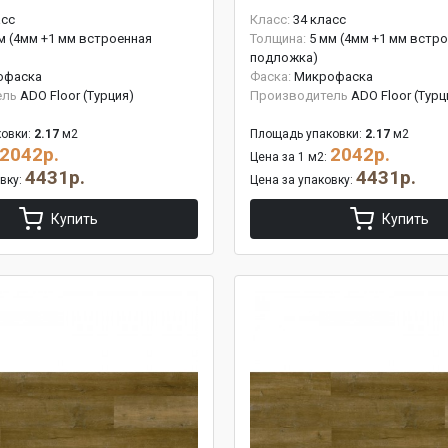
асс
Класс:
34 класс
м (4мм +1 мм встроенная
Толщина:
5 мм (4мм +1 мм встр
подложка)
офаска
Фаска:
Микрофаска
ель
ADO Floor (Турция)
Производитель
ADO Floor (Турц
овки:
2.17
м2
Площадь упаковки:
2.17
м2
2042р.
2042р.
Цена за 1 м2:
4431р.
4431р.
овку:
Цена за упаковку:
Купить
Купить