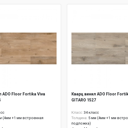
 ADO Floor Fortika Viva
Кварц винил ADO Floor Fortik
4
GITARO 1527
асс
Класс:
34 класс
м (4мм +1 мм встроенная
Толщина:
5 мм (4мм +1 мм встр
подложка)