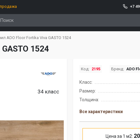
спродажа
+7 49
ил ADO Floor Fortika Viva GASTO 1524
va GASTO 1524
Код:
2195
Бренд:
ADO Fl
Класс:
34 класс
Размер:
Толщина:
Все характеристики
20
Цена за 1 м2: