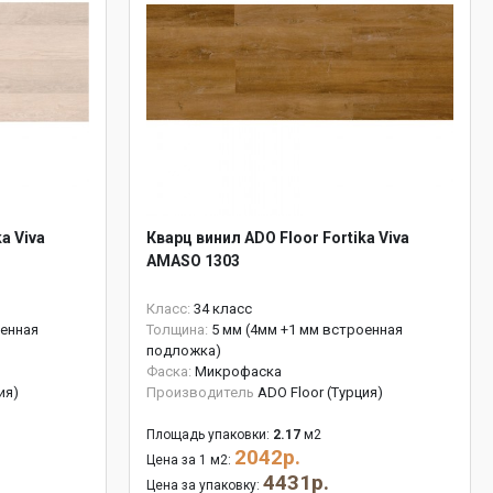
a Viva
Кварц винил ADO Floor Fortika Viva
AMASO 1303
Класс:
34 класс
оенная
Толщина:
5 мм (4мм +1 мм встроенная
подложка)
Фаска:
Микрофаска
ия)
Производитель
ADO Floor (Турция)
Площадь упаковки:
2.17
м2
2042р.
Цена за 1 м2:
4431р.
Цена за упаковку: