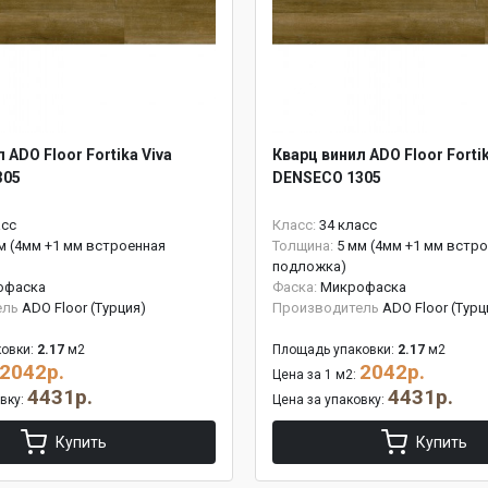
 ADO Floor Fortika Viva
Кварц винил ADO Floor Fortik
305
DENSECO 1305
асс
Класс:
34 класс
м (4мм +1 мм встроенная
Толщина:
5 мм (4мм +1 мм встр
подложка)
офаска
Фаска:
Микрофаска
ель
ADO Floor (Турция)
Производитель
ADO Floor (Турц
овки:
2.17
м2
Площадь упаковки:
2.17
м2
2042р.
2042р.
Цена за 1 м2:
4431р.
4431р.
овку:
Цена за упаковку:
Купить
Купить