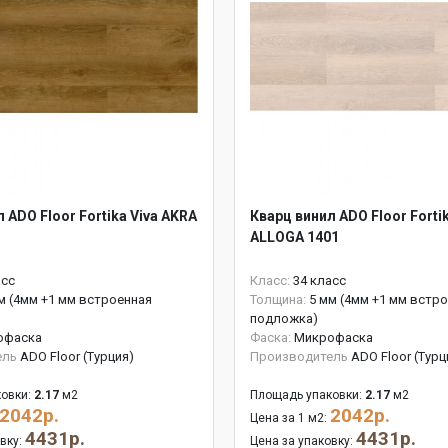
 ADO Floor Fortika Viva AKRA
Кварц винил ADO Floor Fortik
ALLOGA 1401
асс
Класс:
34 класс
м (4мм +1 мм встроенная
Толщина:
5 мм (4мм +1 мм встр
подложка)
офаска
Фаска:
Микрофаска
ель
ADO Floor (Турция)
Производитель
ADO Floor (Турц
овки:
2.17
м2
Площадь упаковки:
2.17
м2
2042р.
2042р.
Цена за 1 м2:
4431р.
4431р.
овку:
Цена за упаковку: