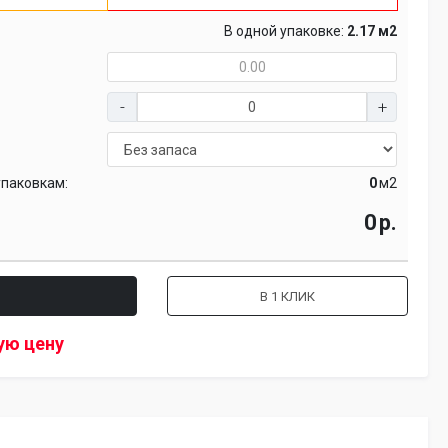
В одной упаковке:
2.17 м2
упаковкам:
м2
р.
В 1 КЛИК
ую цену