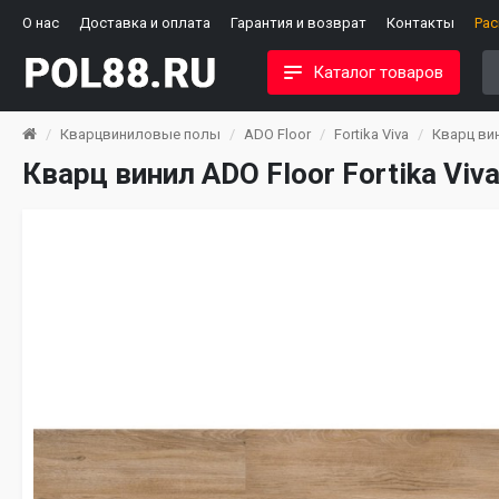
О нас
Доставка и оплата
Гарантия и возврат
Контакты
Ра
Каталог товаров
Кварцвиниловые полы
ADO Floor
Fortika Viva
Кварц вин
Кварц винил ADO Floor Fortika Vi