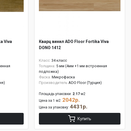
a Viva
Кварц винил ADO Floor Fortika Viva
DONO 1412
Класс:
34 класс
оенная
Толщина:
5 мм (4мм +1 мм встроенная
подложка)
Фаска:
Микрофаска
ия)
Производитель
ADO Floor (Турция)
Площадь упаковки:
2.17
м2
2042р.
Цена за 1 м2:
4431р.
Цена за упаковку:
Купить