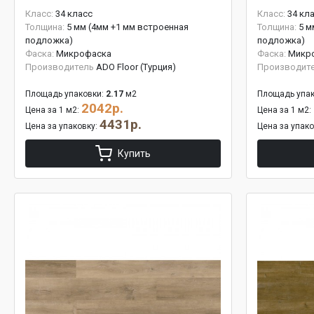
Класс:
34 класс
Класс:
34 кл
Толщина:
5 мм (4мм +1 мм встроенная
Толщина:
5 м
подложка)
подложка)
Фаска:
Микрофаска
Фаска:
Микр
Производитель
ADO Floor (Турция)
Производит
Площадь упаковки:
2.17
м2
Площадь упак
2042р.
Цена за 1 м2:
Цена за 1 м2:
4431р.
Цена за упаковку:
Цена за упак
Купить