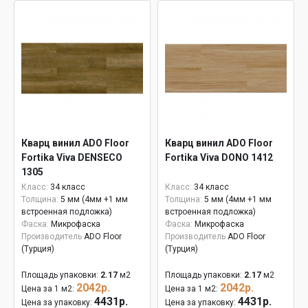
Кварц винил ADO Floor
Кварц винил ADO Floor
Fortika Viva DENSECO
Fortika Viva DONO 1412
1305
Класс:
34 класс
Класс:
34 класс
Толщина:
5 мм (4мм +1 мм
Толщина:
5 мм (4мм +1 мм
встроенная подложка)
встроенная подложка)
Фаска:
Микрофаска
Фаска:
Микрофаска
Производитель
ADO Floor
Производитель
ADO Floor
(Турция)
(Турция)
Площадь упаковки:
2.17
м2
Площадь упаковки:
2.17
м2
2042р.
2042р.
Цена за 1 м2:
Цена за 1 м2:
4431р.
4431р.
Цена за упаковку:
Цена за упаковку: