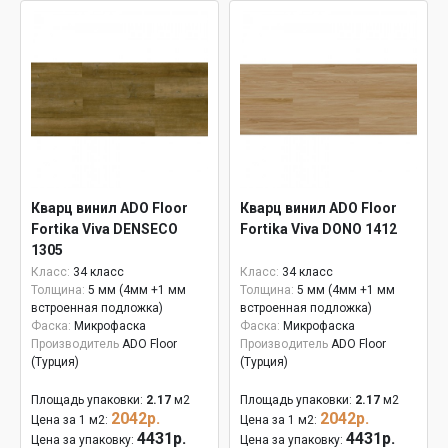
Кварц винил ADO Floor
Кварц винил ADO Floor
Fortika Viva DENSECO
Fortika Viva DONO 1412
1305
Класс:
34 класс
Класс:
34 класс
Толщина:
5 мм (4мм +1 мм
Толщина:
5 мм (4мм +1 мм
встроенная подложка)
встроенная подложка)
Фаска:
Микрофаска
Фаска:
Микрофаска
Производитель
ADO Floor
Производитель
ADO Floor
(Турция)
(Турция)
Площадь упаковки:
2.17
м2
Площадь упаковки:
2.17
м2
2042р.
2042р.
Цена за 1 м2:
Цена за 1 м2:
4431р.
4431р.
Цена за упаковку:
Цена за упаковку: