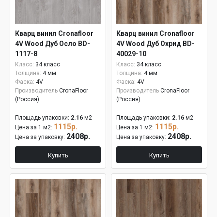
Кварц винил Cronafloor
Кварц винил Cronafloor
4V Wood Дуб Осло BD-
4V Wood Дуб Охрид BD-
1117-8
40029-10
Класс:
34 класс
Класс:
34 класс
Толщина:
4 мм
Толщина:
4 мм
Фаска:
4V
Фаска:
4V
Производитель
CronaFloor
Производитель
CronaFloor
(Россия)
(Россия)
Площадь упаковки:
2.16
м2
Площадь упаковки:
2.16
м2
1115р.
1115р.
Цена за 1 м2:
Цена за 1 м2:
2408р.
2408р.
Цена за упаковку:
Цена за упаковку:
Купить
Купить