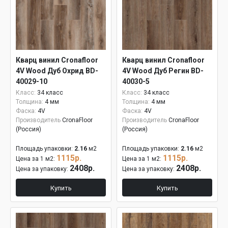
Кварц винил Cronafloor
Кварц винил Cronafloor
4V Wood Дуб Охрид BD-
4V Wood Дуб Регин BD-
40029-10
40030-5
Класс:
34 класс
Класс:
34 класс
Толщина:
4 мм
Толщина:
4 мм
Фаска:
4V
Фаска:
4V
Производитель
CronaFloor
Производитель
CronaFloor
(Россия)
(Россия)
Площадь упаковки:
2.16
м2
Площадь упаковки:
2.16
м2
1115р.
1115р.
Цена за 1 м2:
Цена за 1 м2:
2408р.
2408р.
Цена за упаковку:
Цена за упаковку:
Купить
Купить