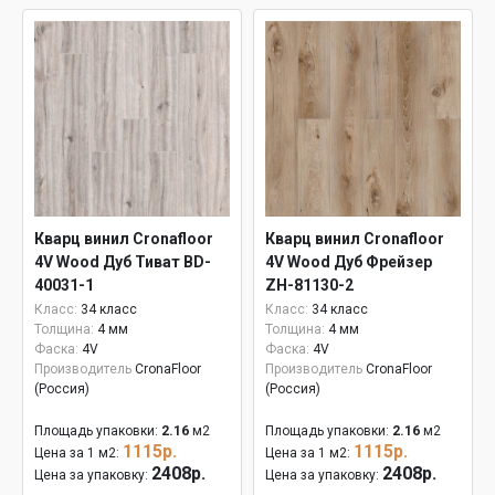
Кварц винил Cronafloor
Кварц винил Cronafloor
4V Wood Дуб Тиват BD-
4V Wood Дуб Фрейзер
40031-1
ZH-81130-2
Класс:
34 класс
Класс:
34 класс
Толщина:
4 мм
Толщина:
4 мм
Фаска:
4V
Фаска:
4V
Производитель
CronaFloor
Производитель
CronaFloor
(Россия)
(Россия)
Площадь упаковки:
2.16
м2
Площадь упаковки:
2.16
м2
1115р.
1115р.
Цена за 1 м2:
Цена за 1 м2:
2408р.
2408р.
Цена за упаковку:
Цена за упаковку: