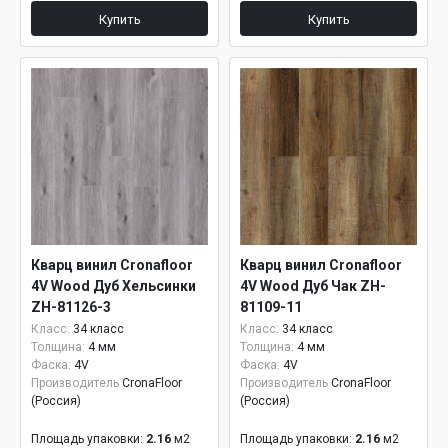
Купить
Купить
Кварц винил Cronafloor
Кварц винил Cronafloor
4V Wood Дуб Хельсинки
4V Wood Дуб Чак ZH-
ZH-81126-3
81109-11
Класс:
34 класс
Класс:
34 класс
Толщина:
4 мм
Толщина:
4 мм
Фаска:
4V
Фаска:
4V
Производитель
CronaFloor
Производитель
CronaFloor
(Россия)
(Россия)
Площадь упаковки:
2.16
м2
Площадь упаковки:
2.16
м2