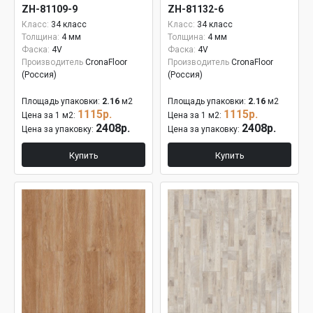
ZH-81109-9
ZH-81132-6
Класс:
34 класс
Класс:
34 класс
Толщина:
4 мм
Толщина:
4 мм
Фаска:
4V
Фаска:
4V
Производитель
CronaFloor
Производитель
CronaFloor
(Россия)
(Россия)
Площадь упаковки:
2.16
м2
Площадь упаковки:
2.16
м2
1115р.
1115р.
Цена за 1 м2:
Цена за 1 м2:
2408р.
2408р.
Цена за упаковку:
Цена за упаковку:
Купить
Купить