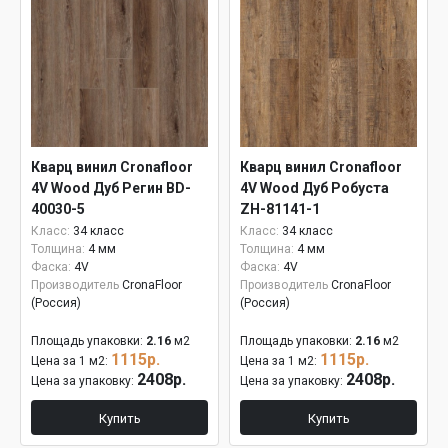
Кварц винил Cronafloor
Кварц винил Cronafloor
4V Wood Дуб Регин BD-
4V Wood Дуб Робуста
40030-5
ZH-81141-1
Класс:
34 класс
Класс:
34 класс
Толщина:
4 мм
Толщина:
4 мм
Фаска:
4V
Фаска:
4V
Производитель
CronaFloor
Производитель
CronaFloor
(Россия)
(Россия)
Площадь упаковки:
2.16
м2
Площадь упаковки:
2.16
м2
1115р.
1115р.
Цена за 1 м2:
Цена за 1 м2:
2408р.
2408р.
Цена за упаковку:
Цена за упаковку:
Купить
Купить