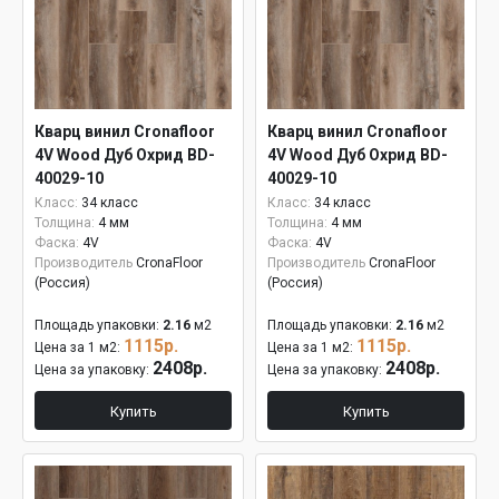
Кварц винил Cronafloor
Кварц винил Cronafloor
4V Wood Дуб Охрид BD-
4V Wood Дуб Охрид BD-
40029-10
40029-10
Класс:
34 класс
Класс:
34 класс
Толщина:
4 мм
Толщина:
4 мм
Фаска:
4V
Фаска:
4V
Производитель
CronaFloor
Производитель
CronaFloor
(Россия)
(Россия)
Площадь упаковки:
2.16
м2
Площадь упаковки:
2.16
м2
1115р.
1115р.
Цена за 1 м2:
Цена за 1 м2:
2408р.
2408р.
Цена за упаковку:
Цена за упаковку:
Купить
Купить