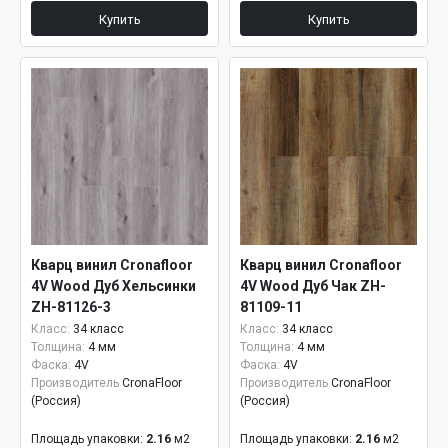
Купить
Купить
Кварц винил Cronafloor
Кварц винил Cronafloor
4V Wood Дуб Хельсинки
4V Wood Дуб Чак ZH-
ZH-81126-3
81109-11
Класс:
34 класс
Класс:
34 класс
Толщина:
4 мм
Толщина:
4 мм
Фаска:
4V
Фаска:
4V
Производитель
CronaFloor
Производитель
CronaFloor
(Россия)
(Россия)
Площадь упаковки:
2.16
м2
Площадь упаковки:
2.16
м2