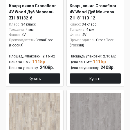
Кварц винил Cronafloor
Кварц винил Cronafloor
4V Wood Дуб Марсель
4V Wood Дуб Монтара
ZH-81132-6
ZH-81110-12
Класс:
34 класс
Класс:
34 класс
Толщина:
4 мм
Толщина:
4 мм
Фаска:
4V
Фаска:
4V
Производитель
CronaFloor
Производитель
CronaFloor
(Россия)
(Россия)
Площадь упаковки:
2.16
м2
Площадь упаковки:
2.16
м2
1115р.
1115р.
Цена за 1 м2:
Цена за 1 м2:
2408р.
2408р.
Цена за упаковку:
Цена за упаковку:
Купить
Купить