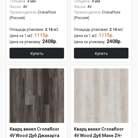
Толщина:
4 мм
Толщина:
4 мм
Фаска:
4V
Фаска:
4V
Производитель
CronaFloor
Производитель
CronaFloor
(Россия)
(Россия)
Площадь упаковки:
2.16
м2
Площадь упаковки:
2.16
м2
1115р.
1115р.
Цена за 1 м2:
Цена за 1 м2:
2408р.
2408р.
Цена за упаковку:
Цена за упаковку:
Купить
Купить
Кварц винил Cronafloor
Кварц винил Cronafloor
4V Wood Дуб Джакарта
4V Wood Дуб Мане ZH-