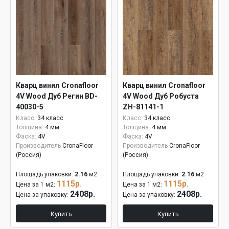
Кварц винил Cronafloor
Кварц винил Cronafloor
4V Wood Дуб Регин BD-
4V Wood Дуб Робуста
40030-5
ZH-81141-1
Класс:
34 класс
Класс:
34 класс
Толщина:
4 мм
Толщина:
4 мм
Фаска:
4V
Фаска:
4V
Производитель
CronaFloor
Производитель
CronaFloor
(Россия)
(Россия)
Площадь упаковки:
2.16
м2
Площадь упаковки:
2.16
м2
1115р.
1115р.
Цена за 1 м2:
Цена за 1 м2:
2408р.
2408р.
Цена за упаковку:
Цена за упаковку:
Купить
Купить