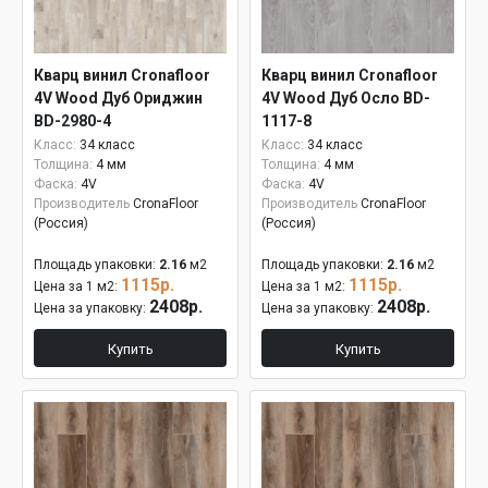
Кварц винил Cronafloor
Кварц винил Cronafloor
4V Wood Дуб Ориджин
4V Wood Дуб Осло BD-
BD-2980-4
1117-8
Класс:
34 класс
Класс:
34 класс
Толщина:
4 мм
Толщина:
4 мм
Фаска:
4V
Фаска:
4V
Производитель
CronaFloor
Производитель
CronaFloor
(Россия)
(Россия)
Площадь упаковки:
2.16
м2
Площадь упаковки:
2.16
м2
1115р.
1115р.
Цена за 1 м2:
Цена за 1 м2:
2408р.
2408р.
Цена за упаковку:
Цена за упаковку:
Купить
Купить