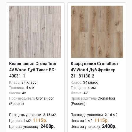
Кварц винил Cronafloor
Кварц винил Cronafloor
4V Wood Дуб Тиват BD-
4V Wood Дуб Фрейзер
40031-1
ZH-81130-2
Класс:
34 класс
Класс:
34 класс
Толщина:
4 мм
Толщина:
4 мм
Фаска:
4V
Фаска:
4V
Производитель
CronaFloor
Производитель
CronaFloor
(Россия)
(Россия)
Площадь упаковки:
2.16
м2
Площадь упаковки:
2.16
м2
1115р.
1115р.
Цена за 1 м2:
Цена за 1 м2:
2408р.
2408р.
Цена за упаковку:
Цена за упаковку: