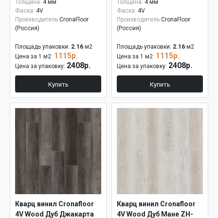
Толщина:
4 мм
Толщина:
4 мм
Фаска:
4V
Фаска:
4V
Производитель
CronaFloor
Производитель
CronaFloor
(Россия)
(Россия)
Площадь упаковки:
2.16
м2
Площадь упаковки:
2.16
м2
1115р.
1115р.
Цена за 1 м2:
Цена за 1 м2:
2408р.
2408р.
Цена за упаковку:
Цена за упаковку:
Купить
Купить
Кварц винил Cronafloor
Кварц винил Cronafloor
4V Wood Дуб Джакарта
4V Wood Дуб Мане ZH-