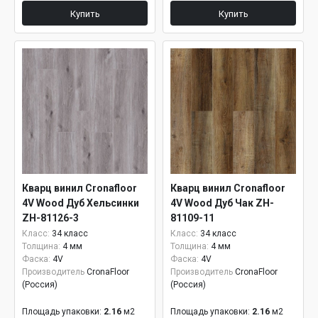
Купить
Купить
Кварц винил Cronafloor
Кварц винил Cronafloor
4V Wood Дуб Хельсинки
4V Wood Дуб Чак ZH-
ZH-81126-3
81109-11
Класс:
34 класс
Класс:
34 класс
Толщина:
4 мм
Толщина:
4 мм
Фаска:
4V
Фаска:
4V
Производитель
CronaFloor
Производитель
CronaFloor
(Россия)
(Россия)
Площадь упаковки:
2.16
м2
Площадь упаковки:
2.16
м2