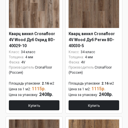
Кварц винил Cronafloor
Кварц винил Cronafloor
4V Wood Дуб Охрид BD-
4V Wood Дуб Регин BD-
40029-10
40030-5
Класс:
34 класс
Класс:
34 класс
Толщина:
4 мм
Толщина:
4 мм
Фаска:
4V
Фаска:
4V
Производитель
CronaFloor
Производитель
CronaFloor
(Россия)
(Россия)
Площадь упаковки:
2.16
м2
Площадь упаковки:
2.16
м2
1115р.
1115р.
Цена за 1 м2:
Цена за 1 м2:
2408р.
2408р.
Цена за упаковку:
Цена за упаковку:
Купить
Купить