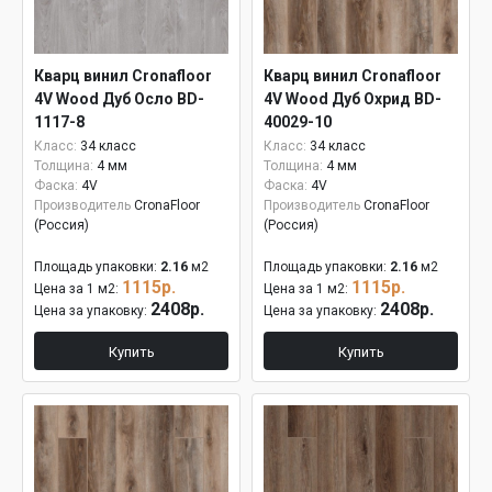
Кварц винил Cronafloor
Кварц винил Cronafloor
4V Wood Дуб Осло BD-
4V Wood Дуб Охрид BD-
1117-8
40029-10
Класс:
34 класс
Класс:
34 класс
Толщина:
4 мм
Толщина:
4 мм
Фаска:
4V
Фаска:
4V
Производитель
CronaFloor
Производитель
CronaFloor
(Россия)
(Россия)
Площадь упаковки:
2.16
м2
Площадь упаковки:
2.16
м2
1115р.
1115р.
Цена за 1 м2:
Цена за 1 м2:
2408р.
2408р.
Цена за упаковку:
Цена за упаковку:
Купить
Купить