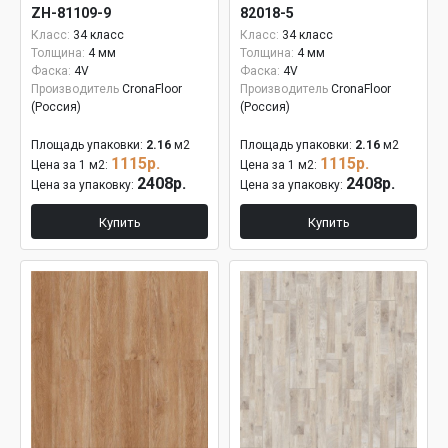
ZH-81109-9
82018-5
Класс:
34 класс
Класс:
34 класс
Толщина:
4 мм
Толщина:
4 мм
Фаска:
4V
Фаска:
4V
Производитель
CronaFloor
Производитель
CronaFloor
(Россия)
(Россия)
Площадь упаковки:
2.16
м2
Площадь упаковки:
2.16
м2
1115р.
1115р.
Цена за 1 м2:
Цена за 1 м2:
2408р.
2408р.
Цена за упаковку:
Цена за упаковку:
Купить
Купить