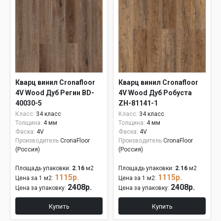
Кварц винил Cronafloor
Кварц винил Cronafloor
4V Wood Дуб Регин BD-
4V Wood Дуб Робуста
40030-5
ZH-81141-1
Класс:
34 класс
Класс:
34 класс
Толщина:
4 мм
Толщина:
4 мм
Фаска:
4V
Фаска:
4V
Производитель
CronaFloor
Производитель
CronaFloor
(Россия)
(Россия)
Площадь упаковки:
2.16
м2
Площадь упаковки:
2.16
м2
1115р.
1115р.
Цена за 1 м2:
Цена за 1 м2:
2408р.
2408р.
Цена за упаковку:
Цена за упаковку:
Купить
Купить