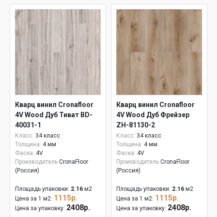
Кварц винил Cronafloor
Кварц винил Cronafloor
4V Wood Дуб Тиват BD-
4V Wood Дуб Фрейзер
40031-1
ZH-81130-2
Класс:
34 класс
Класс:
34 класс
Толщина:
4 мм
Толщина:
4 мм
Фаска:
4V
Фаска:
4V
Производитель
CronaFloor
Производитель
CronaFloor
(Россия)
(Россия)
Площадь упаковки:
2.16
м2
Площадь упаковки:
2.16
м2
1115р.
1115р.
Цена за 1 м2:
Цена за 1 м2:
2408р.
2408р.
Цена за упаковку:
Цена за упаковку: