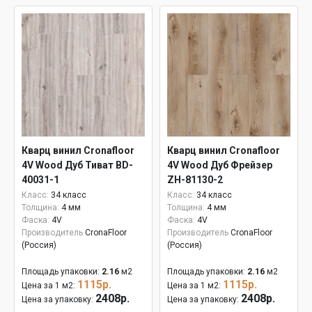
Кварц винил Cronafloor
Кварц винил Cronafloor
4V Wood Дуб Тиват BD-
4V Wood Дуб Фрейзер
40031-1
ZH-81130-2
Класс:
34 класс
Класс:
34 класс
Толщина:
4 мм
Толщина:
4 мм
Фаска:
4V
Фаска:
4V
Производитель
CronaFloor
Производитель
CronaFloor
(Россия)
(Россия)
Площадь упаковки:
2.16
м2
Площадь упаковки:
2.16
м2
1115р.
1115р.
Цена за 1 м2:
Цена за 1 м2:
2408р.
2408р.
Цена за упаковку:
Цена за упаковку: