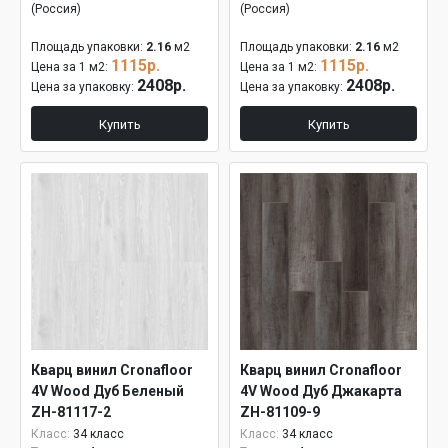
(Россия)
(Россия)
Площадь упаковки:
2.16
м2
Площадь упаковки:
2.16
м2
1115р.
1115р.
Цена за 1 м2:
Цена за 1 м2:
2408р.
2408р.
Цена за упаковку:
Цена за упаковку:
Купить
Купить
Кварц винил Cronafloor
Кварц винил Cronafloor
4V Wood Дуб Беленый
4V Wood Дуб Джакарта
ZH-81117-2
ZH-81109-9
Класс:
34 класс
Класс:
34 класс