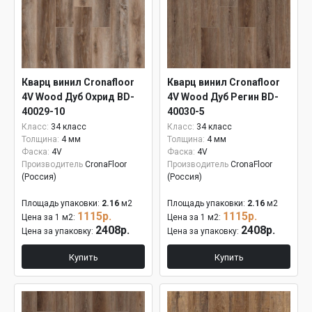
Кварц винил Cronafloor
Кварц винил Cronafloor
4V Wood Дуб Охрид BD-
4V Wood Дуб Регин BD-
40029-10
40030-5
Класс:
34 класс
Класс:
34 класс
Толщина:
4 мм
Толщина:
4 мм
Фаска:
4V
Фаска:
4V
Производитель
CronaFloor
Производитель
CronaFloor
(Россия)
(Россия)
Площадь упаковки:
2.16
м2
Площадь упаковки:
2.16
м2
1115р.
1115р.
Цена за 1 м2:
Цена за 1 м2:
2408р.
2408р.
Цена за упаковку:
Цена за упаковку:
Купить
Купить