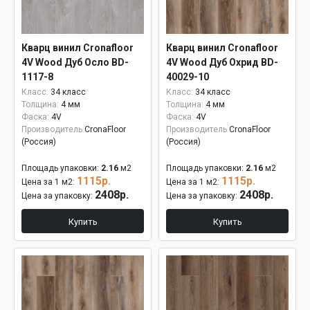
Кварц винил Cronafloor
Кварц винил Cronafloor
4V Wood Дуб Осло BD-
4V Wood Дуб Охрид BD-
1117-8
40029-10
Класс:
34 класс
Класс:
34 класс
Толщина:
4 мм
Толщина:
4 мм
Фаска:
4V
Фаска:
4V
Производитель
CronaFloor
Производитель
CronaFloor
(Россия)
(Россия)
Площадь упаковки:
2.16
м2
Площадь упаковки:
2.16
м2
1115р.
1115р.
Цена за 1 м2:
Цена за 1 м2:
2408р.
2408р.
Цена за упаковку:
Цена за упаковку:
Купить
Купить