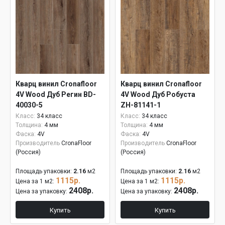
Кварц винил Cronafloor
Кварц винил Cronafloor
4V Wood Дуб Регин BD-
4V Wood Дуб Робуста
40030-5
ZH-81141-1
Класс:
34 класс
Класс:
34 класс
Толщина:
4 мм
Толщина:
4 мм
Фаска:
4V
Фаска:
4V
Производитель
CronaFloor
Производитель
CronaFloor
(Россия)
(Россия)
Площадь упаковки:
2.16
м2
Площадь упаковки:
2.16
м2
1115р.
1115р.
Цена за 1 м2:
Цена за 1 м2:
2408р.
2408р.
Цена за упаковку:
Цена за упаковку:
Купить
Купить