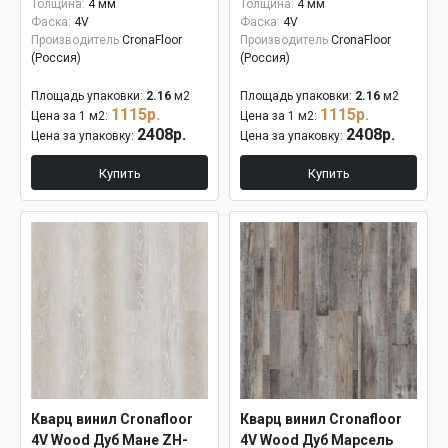
Толщина:
4 мм
Толщина:
4 мм
Фаска:
4V
Фаска:
4V
Производитель
CronaFloor
Производитель
CronaFloor
(Россия)
(Россия)
Площадь упаковки:
2.16
м2
Площадь упаковки:
2.16
м2
1115р.
1115р.
Цена за 1 м2:
Цена за 1 м2:
2408р.
2408р.
Цена за упаковку:
Цена за упаковку:
Купить
Купить
Кварц винил Cronafloor
Кварц винил Cronafloor
4V Wood Дуб Мане ZH-
4V Wood Дуб Марсель