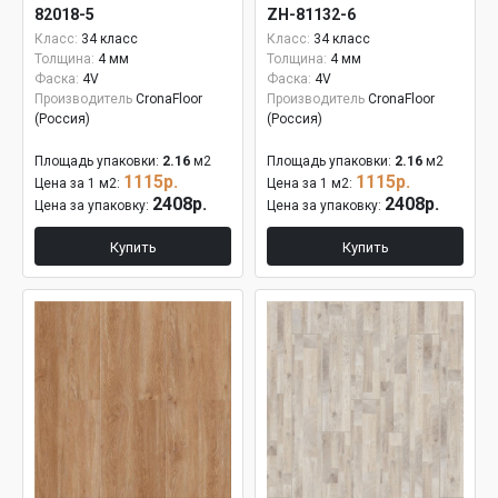
82018-5
ZH-81132-6
Класс:
34 класс
Класс:
34 класс
Толщина:
4 мм
Толщина:
4 мм
Фаска:
4V
Фаска:
4V
Производитель
CronaFloor
Производитель
CronaFloor
(Россия)
(Россия)
Площадь упаковки:
2.16
м2
Площадь упаковки:
2.16
м2
1115р.
1115р.
Цена за 1 м2:
Цена за 1 м2:
2408р.
2408р.
Цена за упаковку:
Цена за упаковку:
Купить
Купить