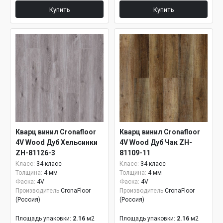
Купить
Купить
Кварц винил Cronafloor
Кварц винил Cronafloor
4V Wood Дуб Хельсинки
4V Wood Дуб Чак ZH-
ZH-81126-3
81109-11
Класс:
34 класс
Класс:
34 класс
Толщина:
4 мм
Толщина:
4 мм
Фаска:
4V
Фаска:
4V
Производитель
CronaFloor
Производитель
CronaFloor
(Россия)
(Россия)
Площадь упаковки:
2.16
м2
Площадь упаковки:
2.16
м2