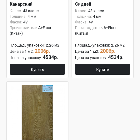
Канарский
Сидней
Класс:
43 класс
Класс:
43 класс
Толщина:
4 мм
Толщина:
4 мм
Фаска:
4V
Фаска:
4V
Производитель
A+Floor
Производитель
A+Floor
(Китай)
(Китай)
Площадь упаковки:
2.26
м2
Площадь упаковки:
2.26
м2
2006р.
2006р.
Цена за 1 м2:
Цена за 1 м2:
4534р.
4534р.
Цена за упаковку:
Цена за упаковку:
Купить
Купить