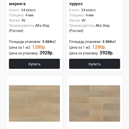
меренга
чуррос
Класс:
34 класс
Класс:
34 класс
Толщина:
4 мм
Толщина:
4 мм
Фаска:
4V
Фаска:
4V
Производитель
Alta Step
Производитель
Alta Step
(Россия)
(Россия)
Площадь упаковки:
3.069
м2
Площадь упаковки:
3.069
м2
1280р.
1280р.
Цена за 1 м2:
Цена за 1 м2:
3928р.
3928р.
Цена за упаковку:
Цена за упаковку:
Купить
Купить