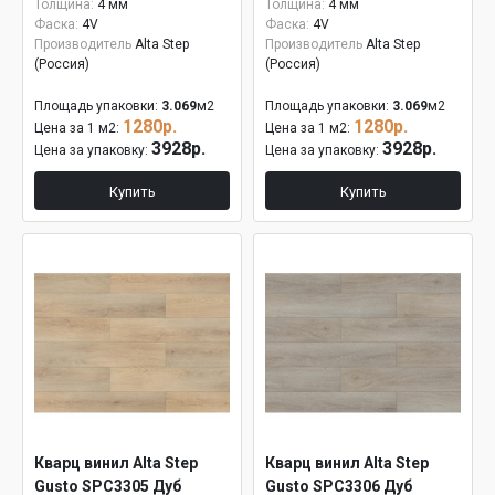
Толщина:
4 мм
Толщина:
4 мм
Фаска:
4V
Фаска:
4V
Производитель
Alta Step
Производитель
Alta Step
(Россия)
(Россия)
Площадь упаковки:
3.069
м2
Площадь упаковки:
3.069
м2
1280р.
1280р.
Цена за 1 м2:
Цена за 1 м2:
3928р.
3928р.
Цена за упаковку:
Цена за упаковку:
Купить
Купить
Кварц винил Alta Step
Кварц винил Alta Step
Gusto SPC3305 Дуб
Gusto SPC3306 Дуб