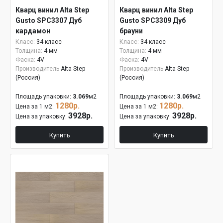
Кварц винил Alta Step
Кварц винил Alta Step
Gusto SPC3307 Дуб
Gusto SPC3309 Дуб
кардамон
брауни
Класс:
34 класс
Класс:
34 класс
Толщина:
4 мм
Толщина:
4 мм
Фаска:
4V
Фаска:
4V
Производитель
Alta Step
Производитель
Alta Step
(Россия)
(Россия)
Площадь упаковки:
3.069
м2
Площадь упаковки:
3.069
м2
1280р.
1280р.
Цена за 1 м2:
Цена за 1 м2:
3928р.
3928р.
Цена за упаковку:
Цена за упаковку:
Купить
Купить