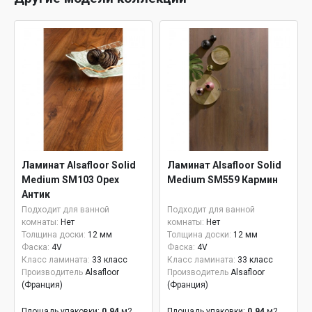
Ламинат Alsafloor Solid
Ламинат Alsafloor Solid
Medium SM103 Орех
Medium SM559 Кармин
Антик
Подходит для ванной
Подходит для ванной
комнаты:
Нет
комнаты:
Нет
Толщина доски:
12 мм
Толщина доски:
12 мм
Фаска:
4V
Фаска:
4V
Класс ламината:
33 класс
Класс ламината:
33 класс
Производитель
Alsafloor
Производитель
Alsafloor
(Франция)
(Франция)
Площадь упаковки:
0.94
м2
Площадь упаковки:
0.94
м2