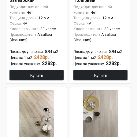
Балеарский
Полярный
Подходит для ванной
Подходит для ванной
комнаты:
Нет
комнаты:
Нет
Толщина доски:
12 мм
Толщина доски:
12 мм
Фаска:
4V
Фаска:
4V
Класс ламината:
33 класс
Класс ламината:
33 класс
Производитель
Alsafloor
Производитель
Alsafloor
(Франция)
(Франция)
Площадь упаковки:
0.94
м2
Площадь упаковки:
0.94
м2
2428р.
2428р.
Цена за 1 м2:
Цена за 1 м2:
2282р.
2282р.
Цена за упаковку:
Цена за упаковку:
Купить
Купить