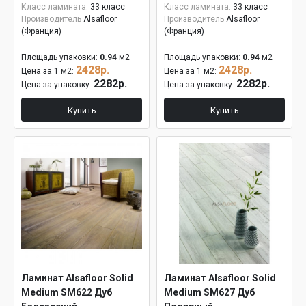
Класс ламината:
33 класс
Класс ламината:
33 класс
Производитель
Alsafloor
Производитель
Alsafloor
(Франция)
(Франция)
Площадь упаковки:
0.94
м2
Площадь упаковки:
0.94
м2
2428р.
2428р.
Цена за 1 м2:
Цена за 1 м2:
2282р.
2282р.
Цена за упаковку:
Цена за упаковку:
Купить
Купить
Ламинат Alsafloor Solid
Ламинат Alsafloor Solid
Medium SM622 Дуб
Medium SM627 Дуб