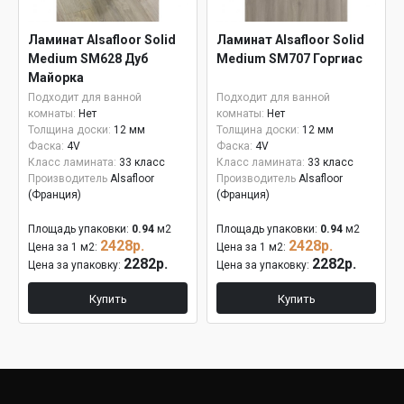
Ламинат Alsafloor Solid
Ламинат Alsafloor Solid
Medium SM628 Дуб
Medium SM707 Горгиас
Майорка
Подходит для ванной
Подходит для ванной
комнаты:
Нет
комнаты:
Нет
Толщина доски:
12 мм
Толщина доски:
12 мм
Фаска:
4V
Фаска:
4V
Класс ламината:
33 класс
Класс ламината:
33 класс
Производитель
Alsafloor
Производитель
Alsafloor
(Франция)
(Франция)
Площадь упаковки:
0.94
м2
Площадь упаковки:
0.94
м2
2428р.
2428р.
Цена за 1 м2:
Цена за 1 м2:
2282р.
2282р.
Цена за упаковку:
Цена за упаковку:
Купить
Купить