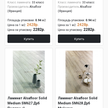
Класс ламината:
33 класс
Класс ламината:
33 класс
Производитель
Alsafloor
Производитель
Alsafloor
(Франция)
(Франция)
Площадь упаковки:
0.94
м2
Площадь упаковки:
0.94
м2
2428р.
2428р.
Цена за 1 м2:
Цена за 1 м2:
2282р.
2282р.
Цена за упаковку:
Цена за упаковку:
Купить
Купить
Ламинат Alsafloor Solid
Ламинат Alsafloor Solid
Medium SM627 Дуб
Medium SM628 Дуб