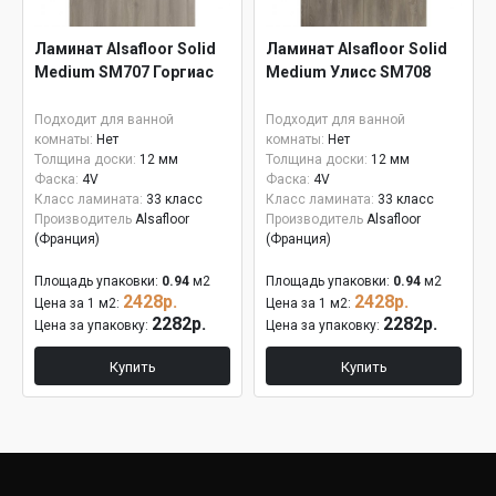
Ламинат Alsafloor Solid
Ламинат Alsafloor Solid
Medium SM707 Горгиас
Medium Улисс SM708
Подходит для ванной
Подходит для ванной
комнаты:
Нет
комнаты:
Нет
Толщина доски:
12 мм
Толщина доски:
12 мм
Фаска:
4V
Фаска:
4V
Класс ламината:
33 класс
Класс ламината:
33 класс
Производитель
Alsafloor
Производитель
Alsafloor
(Франция)
(Франция)
Площадь упаковки:
0.94
м2
Площадь упаковки:
0.94
м2
2428р.
2428р.
Цена за 1 м2:
Цена за 1 м2:
2282р.
2282р.
Цена за упаковку:
Цена за упаковку:
Купить
Купить