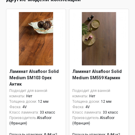
Ламинат Alsafloor Solid
Ламинат Alsafloor Solid
Medium SM103 Орех
Medium SM559 Кармин
Антик
Подходит для ванной
Подходит для ванной
комнаты:
Нет
комнаты:
Нет
Толщина доски:
12 мм
Толщина доски:
12 мм
Фаска:
4V
Фаска:
4V
Класс ламината:
33 класс
Класс ламината:
33 класс
Производитель
Alsafloor
Производитель
Alsafloor
(Франция)
(Франция)
Площадь упаковки:
0.94
м2
Площадь упаковки:
0.94
м2