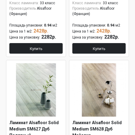
Класс ламината:
33 класс
Класс ламината:
33 класс
Производитель
Alsafloor
Производитель
Alsafloor
(Франция)
(Франция)
Площадь упаковки:
0.94
м2
Площадь упаковки:
0.94
м2
2428р.
2428р.
Цена за 1 м2:
Цена за 1 м2:
2282р.
2282р.
Цена за упаковку:
Цена за упаковку:
Купить
Купить
Ламинат Alsafloor Solid
Ламинат Alsafloor Solid
Medium SM627 Дуб
Medium SM628 Дуб