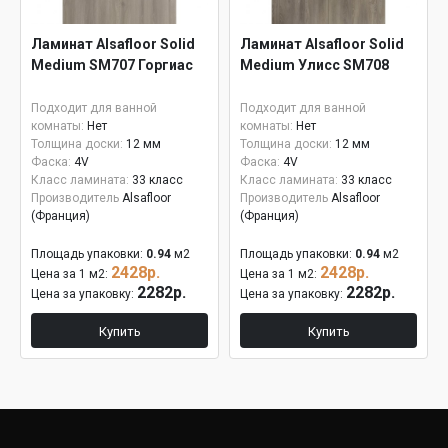
Ламинат Alsafloor Solid
Ламинат Alsafloor Solid
Medium SM707 Горгиас
Medium Улисс SM708
Подходит для ванной
Подходит для ванной
комнаты:
Нет
комнаты:
Нет
Толщина доски:
12 мм
Толщина доски:
12 мм
Фаска:
4V
Фаска:
4V
Класс ламината:
33 класс
Класс ламината:
33 класс
Производитель
Alsafloor
Производитель
Alsafloor
(Франция)
(Франция)
Площадь упаковки:
0.94
м2
Площадь упаковки:
0.94
м2
2428р.
2428р.
Цена за 1 м2:
Цена за 1 м2:
2282р.
2282р.
Цена за упаковку:
Цена за упаковку:
Купить
Купить