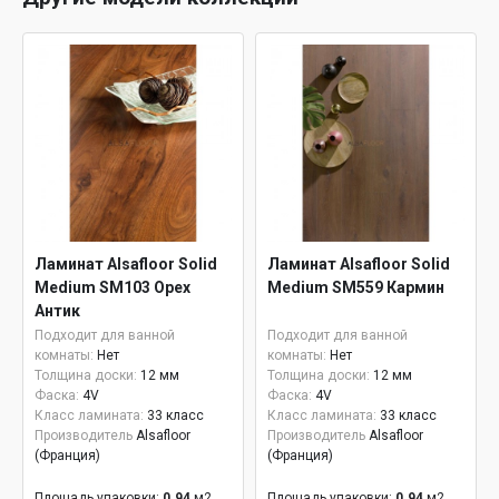
Ламинат Alsafloor Solid
Ламинат Alsafloor Solid
Medium SM103 Орех
Medium SM559 Кармин
Антик
Подходит для ванной
Подходит для ванной
комнаты:
Нет
комнаты:
Нет
Толщина доски:
12 мм
Толщина доски:
12 мм
Фаска:
4V
Фаска:
4V
Класс ламината:
33 класс
Класс ламината:
33 класс
Производитель
Alsafloor
Производитель
Alsafloor
(Франция)
(Франция)
Площадь упаковки:
0.94
м2
Площадь упаковки:
0.94
м2