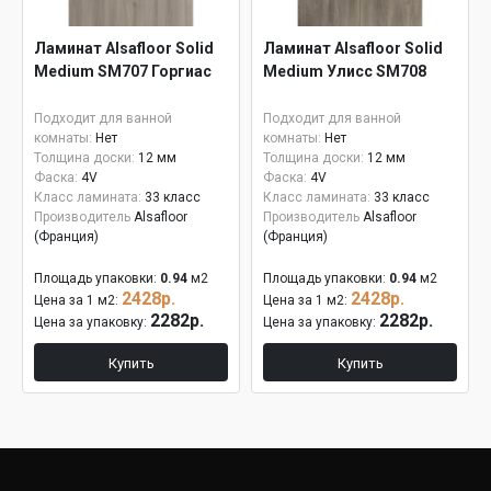
Ламинат Alsafloor Solid
Ламинат Alsafloor Solid
Medium SM707 Горгиас
Medium Улисс SM708
Подходит для ванной
Подходит для ванной
комнаты:
Нет
комнаты:
Нет
Толщина доски:
12 мм
Толщина доски:
12 мм
Фаска:
4V
Фаска:
4V
Класс ламината:
33 класс
Класс ламината:
33 класс
Производитель
Alsafloor
Производитель
Alsafloor
(Франция)
(Франция)
Площадь упаковки:
0.94
м2
Площадь упаковки:
0.94
м2
2428р.
2428р.
Цена за 1 м2:
Цена за 1 м2:
2282р.
2282р.
Цена за упаковку:
Цена за упаковку:
Купить
Купить