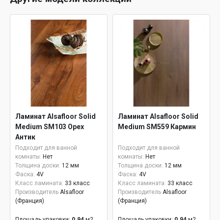
Ламинат Alsafloor Solid
Ламинат Alsafloor Solid
Medium SM103 Орех
Medium SM559 Кармин
Антик
Подходит для ванной
Подходит для ванной
комнаты:
Нет
комнаты:
Нет
Толщина доски:
12 мм
Толщина доски:
12 мм
Фаска:
4V
Фаска:
4V
Класс ламината:
33 класс
Класс ламината:
33 класс
Производитель
Alsafloor
Производитель
Alsafloor
(Франция)
(Франция)
Площадь упаковки:
0.94
м2
Площадь упаковки:
0.94
м2