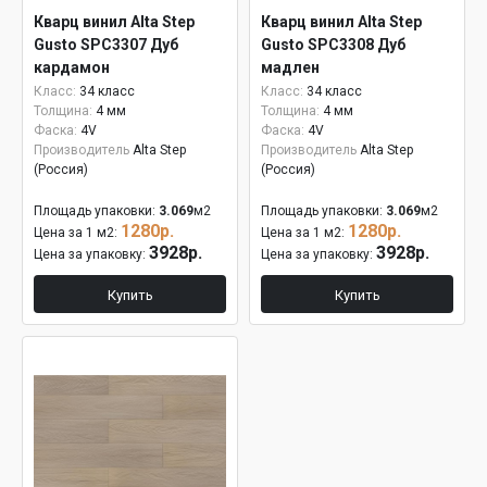
Кварц винил Alta Step
Кварц винил Alta Step
Gusto SPC3307 Дуб
Gusto SPC3308 Дуб
кардамон
мадлен
Класс:
34 класс
Класс:
34 класс
Толщина:
4 мм
Толщина:
4 мм
Фаска:
4V
Фаска:
4V
Производитель
Alta Step
Производитель
Alta Step
(Россия)
(Россия)
Площадь упаковки:
3.069
м2
Площадь упаковки:
3.069
м2
1280р.
1280р.
Цена за 1 м2:
Цена за 1 м2:
3928р.
3928р.
Цена за упаковку:
Цена за упаковку:
Купить
Купить