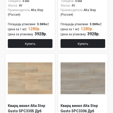
Толщина:
4 мм
Толщина:
4 мм
Фаска:
4V
Фаска:
4V
Производитель
Alta Step
Производитель
Alta Step
(Россия)
(Россия)
Площадь упаковки:
3.069
м2
Площадь упаковки:
3.069
м2
1280р.
1280р.
Цена за 1 м2:
Цена за 1 м2:
3928р.
3928р.
Цена за упаковку:
Цена за упаковку:
Купить
Купить
Кварц винил Alta Step
Кварц винил Alta Step
Gusto SPC3305 Дуб
Gusto SPC3306 Дуб