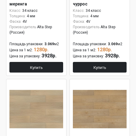
меренга
чуррос
Класс:
34 класс
Класс:
34 класс
Толщина:
4 мм
Толщина:
4 мм
Фаска:
4V
Фаска:
4V
Производитель
Alta Step
Производитель
Alta Step
(Россия)
(Россия)
Площадь упаковки:
3.069
м2
Площадь упаковки:
3.069
м2
1280р.
1280р.
Цена за 1 м2:
Цена за 1 м2:
3928р.
3928р.
Цена за упаковку:
Цена за упаковку:
Купить
Купить