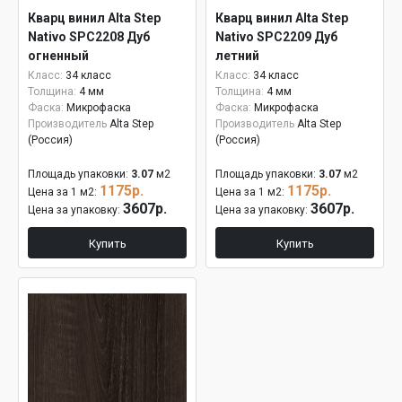
Кварц винил Alta Step
Кварц винил Alta Step
Nativo SPC2208 Дуб
Nativo SPC2209 Дуб
огненный
летний
Класс:
34 класс
Класс:
34 класс
Толщина:
4 мм
Толщина:
4 мм
Фаска:
Микрофаска
Фаска:
Микрофаска
Производитель
Alta Step
Производитель
Alta Step
(Россия)
(Россия)
Площадь упаковки:
3.07
м2
Площадь упаковки:
3.07
м2
1175р.
1175р.
Цена за 1 м2:
Цена за 1 м2:
3607р.
3607р.
Цена за упаковку:
Цена за упаковку:
Купить
Купить