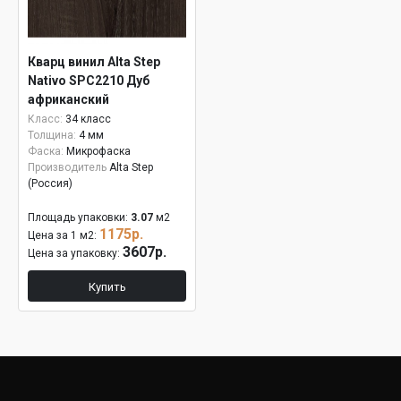
Кварц винил Alta Step
Nativo SPC2210 Дуб
африканский
Класс:
34 класс
Толщина:
4 мм
Фаска:
Микрофаска
Производитель
Alta Step
(Россия)
Площадь упаковки:
3.07
м2
1175р.
Цена за 1 м2:
3607р.
Цена за упаковку:
Купить