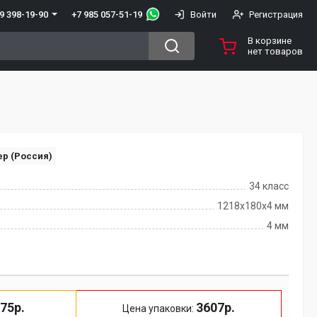
+7 985 057-51-19
9 398-19-90
Войти
Регистрация
В корзине
нет товаров
tep (Россия)
34 класс
1218x180x4 мм
4 мм
75р.
3607р.
Цена упаковки: