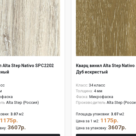
 Alta Step Nativo SPC2202
Кварц винил Alta Step Nativ
шный
Дуб искристый
асс
Класс:
34 класс
м
Толщина:
4 мм
офаска
Фаска:
Микрофаска
ель
Alta Step (Россия)
Производитель
Alta Step (Росси
овки:
3.07
м2
Площадь упаковки:
3.07
м2
1175р.
1175р.
Цена за 1 м2:
3607р.
3607р.
овку:
Цена за упаковку: