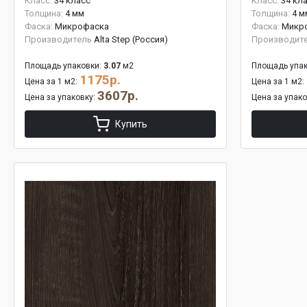
Класс:
34 класс
Класс:
34 кл
Толщина:
4 мм
Толщина:
4 м
Фаска:
Микрофаска
Фаска:
Микр
Производитель
Alta Step (Россия)
Производит
Площадь упаковки:
3.07
м2
Площадь упак
1175р.
Цена за 1 м2:
Цена за 1 м2:
3607р.
Цена за упаковку:
Цена за упак
Купить