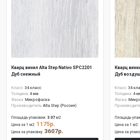
Кварц винил Alta Step Nativo SPC2201
Кварц винил
Дуб снежный
Дуб возду
Класс:
34 класс
Класс:
34 кл
Толщина:
4 мм
Толщина:
4 м
Фаска:
Микрофаска
Фаска:
Микр
Производитель
Alta Step (Россия)
Производит
Площадь упаковки:
3.07
м2
Площадь упак
1175р.
Цена за 1 м2:
Цена за 1 м2:
3607р.
Цена за упаковку:
Цена за упак