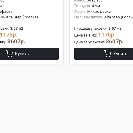
асс
Класс:
34 класс
м
Толщина:
4 мм
офаска
Фаска:
Микрофаска
ель
Alta Step (Россия)
Производитель
Alta Step (Росси
овки:
3.07
м2
Площадь упаковки:
3.07
м2
1175р.
1175р.
Цена за 1 м2:
3607р.
3607р.
овку:
Цена за упаковку:
Купить
Купить