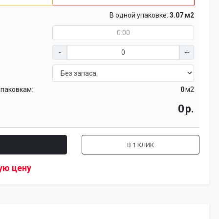
В одной упаковке:
3.07 м2
упаковкам:
м2
р.
В 1 КЛИК
ую цену