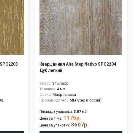
o SPC2203
Кварц винил Alta Step Nativo SPC2204
Дуб легкий
Класс:
34 класс
Толщина:
4 мм
Фаска:
Микрофаска
я)
Производитель
Alta Step (Россия)
Площадь упаковки:
3.07
м2
1175р.
Цена за 1 м2:
3607р.
Цена за упаковку: