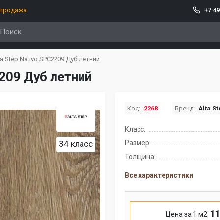
спродажа
+7 49
a Step Nativo SPC2209 Дуб летний
2209 Дуб летний
Код:
2268
Бренд:
Alta S
Класс:
34 класс
Размер:
Толщина:
Все характеристики
11
Цена за 1 м2: