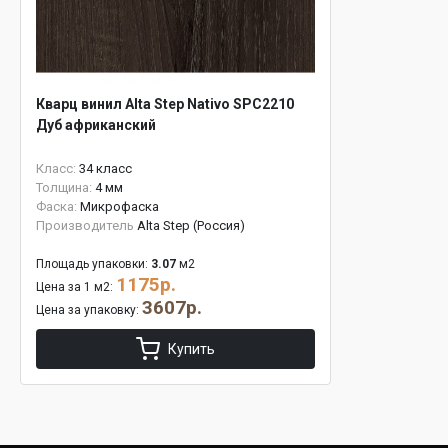
Кварц винил Alta Step Nativo SPC2210
Дуб африканский
Класс:
34 класс
Толщина:
4 мм
Фаска:
Микрофаска
Производитель
Alta Step (Россия)
Площадь упаковки:
3.07
м2
1175р.
Цена за 1 м2:
3607р.
Цена за упаковку:
Купить