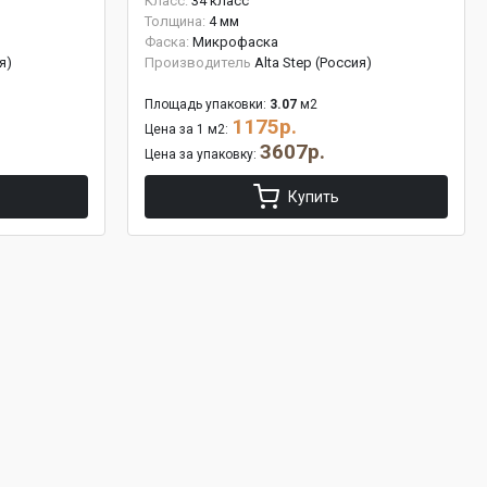
Класс:
34 класс
Толщина:
4 мм
Фаска:
Микрофаска
я)
Производитель
Alta Step (Россия)
Площадь упаковки:
3.07
м2
1175р.
Цена за 1 м2:
3607р.
Цена за упаковку:
Купить