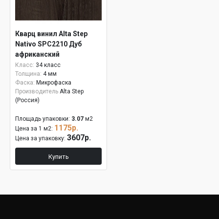
Кварц винил Alta Step
Nativo SPC2210 Дуб
африканский
Класс:
34 класс
Толщина:
4 мм
Фаска:
Микрофаска
Производитель
Alta Step
(Россия)
Площадь упаковки:
3.07
м2
1175р.
Цена за 1 м2:
3607р.
Цена за упаковку:
Купить