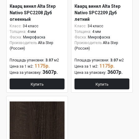
Кварц винил Alta Step
Кварц винил Alta Step
Nativo SPC2208 Дуб
Nativo SPC2209 Дуб
огненный
летний
Класс:
34 класс
Класс:
34 класс
Толщина:
4 мм
Толщина:
4 мм
Фаска:
Микрофаска
Фаска:
Микрофаска
Производитель
Alta Step
Производитель
Alta Step
(Россия)
(Россия)
Площадь упаковки:
3.07
м2
Площадь упаковки:
3.07
м2
1175р.
1175р.
Цена за 1 м2:
Цена за 1 м2:
3607р.
3607р.
Цена за упаковку:
Цена за упаковку:
Купить
Купить