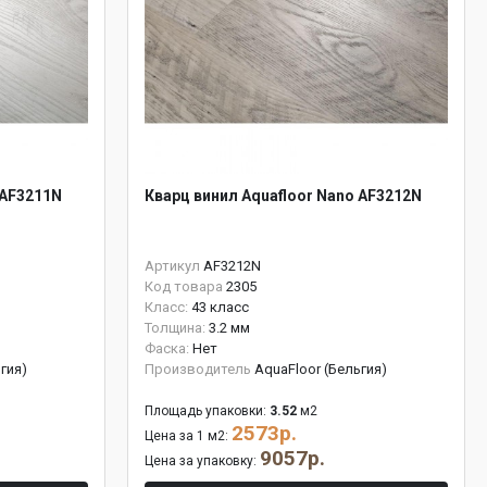
 AF3211N
Кварц винил Aquafloor Nano AF3212N
Артикул
AF3212N
Код товара
2305
Класс:
43 класс
Толщина:
3.2 мм
Фаска:
Нет
гия)
Производитель
AquaFloor (Бельгия)
Площадь упаковки:
3.52
м2
2573р.
Цена за 1 м2:
9057р.
Цена за упаковку: