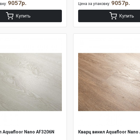
9057р.
9057р.
овку:
Цена за упаковку:
Купить
Купить
л Aquafloor Nano AF3206N
Кварц винил Aquafloor Nano