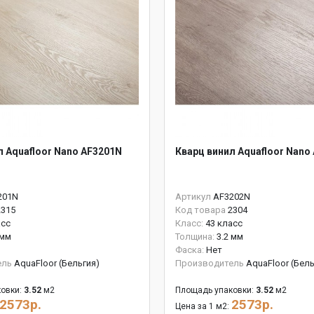
л Aquafloor Nano AF3201N
Кварц винил Aquafloor Nano
201N
Артикул
AF3202N
2315
Код товара
2304
асс
Класс:
43 класс
 мм
Толщина:
3.2 мм
Фаска:
Нет
ель
AquaFloor (Бельгия)
Производитель
AquaFloor (Бель
овки:
3.52
м2
Площадь упаковки:
3.52
м2
2573р.
2573р.
Цена за 1 м2: