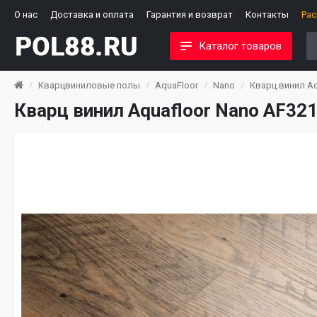
О нас
Доставка и оплата
Гарантия и возврат
Контакты
Ра
Каталог товаров
Кварцвиниловые полы
AquaFloor
Nano
Кварц винил Aq
Кварц винил Aquafloor Nano AF32