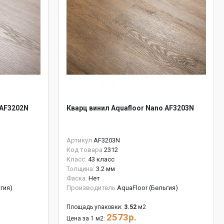
 AF3202N
Кварц винил Aquafloor Nano AF3203N
Артикул
AF3203N
Код товара
2312
Класс:
43 класс
Толщина:
3.2 мм
Фаска:
Нет
гия)
Производитель
AquaFloor (Бельгия)
Площадь упаковки:
3.52
м2
2573р.
Цена за 1 м2: