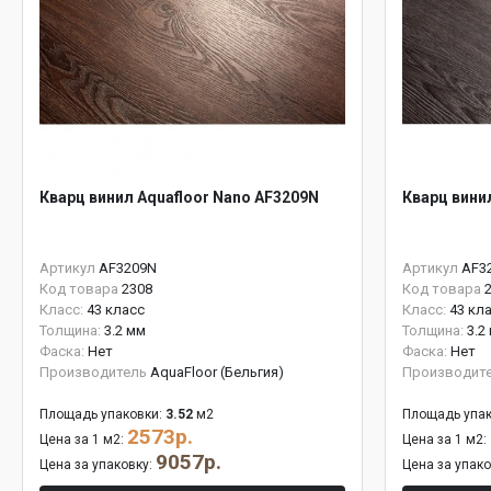
Кварц винил Aquafloor Nano AF3209N
Кварц вини
Артикул
AF3209N
Артикул
AF3
Код товара
2308
Код товара
Класс:
43 класс
Класс:
43 кл
Толщина:
3.2 мм
Толщина:
3.2
Фаска:
Нет
Фаска:
Нет
Производитель
AquaFloor (Бельгия)
Производит
Площадь упаковки:
3.52
м2
Площадь упак
2573р.
Цена за 1 м2:
Цена за 1 м2:
9057р.
Цена за упаковку:
Цена за упак