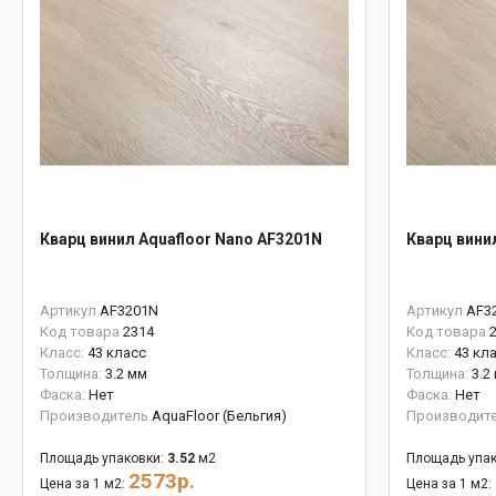
Кварц винил Aquafloor Nano AF3201N
Кварц вини
Артикул
AF3201N
Артикул
AF3
Код товара
2314
Код товара
Класс:
43 класс
Класс:
43 кл
Толщина:
3.2 мм
Толщина:
3.2
Фаска:
Нет
Фаска:
Нет
Производитель
AquaFloor (Бельгия)
Производит
Площадь упаковки:
3.52
м2
Площадь упак
2573р.
Цена за 1 м2:
Цена за 1 м2: