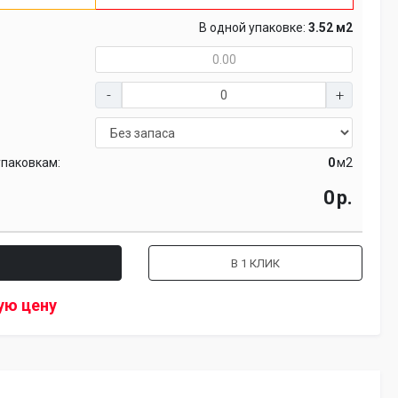
В одной упаковке:
3.52 м2
упаковкам:
м2
р.
В 1 КЛИК
ую цену