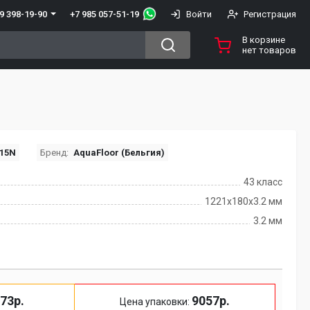
+7 985 057-51-19
9 398-19-90
Войти
Регистрация
В корзине
нет товаров
15N
Бренд:
AquaFloor (Бельгия)
43 класс
1221x180x3.2 мм
3.2 мм
73р.
9057р.
Цена упаковки: