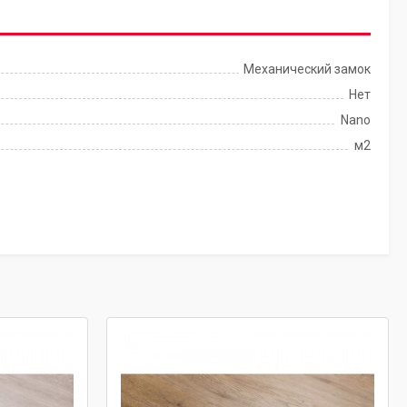
Механический замок
Нет
Nano
м2