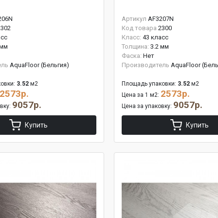
206N
Артикул
AF3207N
2302
Код товара
2300
асс
Класс:
43 класс
 мм
Толщина:
3.2 мм
Фаска:
Нет
ель
AquaFloor (Бельгия)
Производитель
AquaFloor (Бель
овки:
3.52
м2
Площадь упаковки:
3.52
м2
2573р.
2573р.
Цена за 1 м2:
9057р.
9057р.
овку:
Цена за упаковку:
Купить
Купить