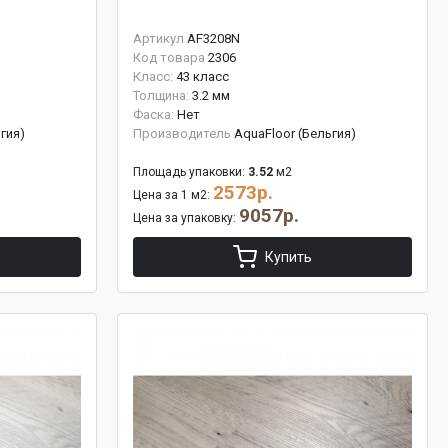
Артикул
AF3208N
Код товара
2306
Класс:
43 класс
Толщина:
3.2 мм
Фаска:
Нет
гия)
Производитель
AquaFloor (Бельгия)
Площадь упаковки:
3.52
м2
2573р.
Цена за 1 м2:
9057р.
Цена за упаковку:
Купить