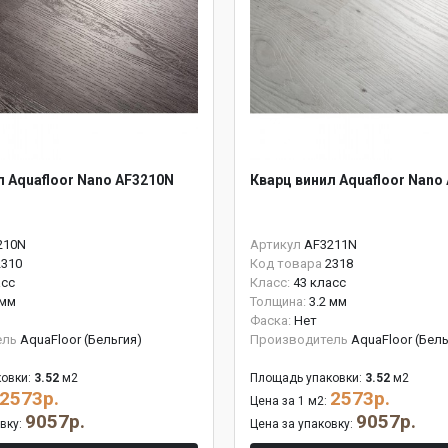
л Aquafloor Nano AF3210N
Кварц винил Aquafloor Nano
210N
Артикул
AF3211N
2310
Код товара
2318
асс
Класс:
43 класс
 мм
Толщина:
3.2 мм
Фаска:
Нет
ель
AquaFloor (Бельгия)
Производитель
AquaFloor (Бель
овки:
3.52
м2
Площадь упаковки:
3.52
м2
2573р.
2573р.
Цена за 1 м2:
9057р.
9057р.
овку:
Цена за упаковку: