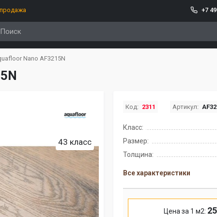
спродажа
+7 49
uafloor Nano AF3215N
15N
Код:
2311
Артикул:
AF32
Класс:
43 класс
Размер:
Толщина:
Все характеристики
25
Цена за 1 м2: