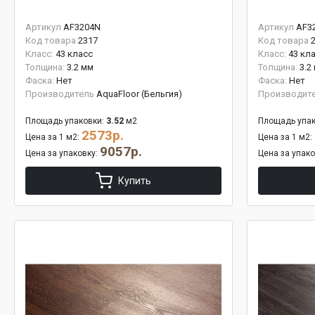
Артикул
AF3204N
Артикул
AF3
Код товара
2317
Код товара
Класс:
43 класс
Класс:
43 кл
Толщина:
3.2 мм
Толщина:
3.2
Фаска:
Нет
Фаска:
Нет
Производитель
AquaFloor (Бельгия)
Производит
Площадь упаковки:
3.52
м2
Площадь упак
2573р.
Цена за 1 м2:
Цена за 1 м2:
9057р.
Цена за упаковку:
Цена за упак
Купить