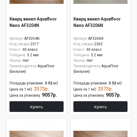
Кварц винил Aquafloor
Кварц винил Aquafloor
Nano AF3204N
Nano AF3206N
Артикул
AF3204N
Артикул
AF3206N
Код товара
2317
Код товара
2302
Класс:
43 класс
Класс:
43 класс
Толщина:
3.2 мм
Толщина:
3.2 мм
Фаска:
Нет
Фаска:
Нет
Производитель
AquaFloor
Производитель
AquaFloor
(Бельгия)
(Бельгия)
Площадь упаковки:
3.52
м2
Площадь упаковки:
3.52
м2
2573р.
2573р.
Цена за 1 м2:
Цена за 1 м2:
9057р.
9057р.
Цена за упаковку:
Цена за упаковку:
Купить
Купить