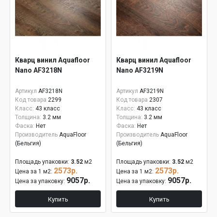
Кварц винил Aquafloor
Кварц винил Aquafloor
Nano AF3218N
Nano AF3219N
Артикул
AF3218N
Артикул
AF3219N
Код товара
2299
Код товара
2307
Класс:
43 класс
Класс:
43 класс
Толщина:
3.2 мм
Толщина:
3.2 мм
Фаска:
Нет
Фаска:
Нет
Производитель
AquaFloor
Производитель
AquaFloor
(Бельгия)
(Бельгия)
Площадь упаковки:
3.52
м2
Площадь упаковки:
3.52
м2
2573р.
2573р.
Цена за 1 м2:
Цена за 1 м2:
9057р.
9057р.
Цена за упаковку:
Цена за упаковку:
Купить
Купить