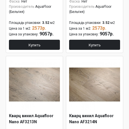
Фаска:
Нет
Фаска:
Нет
Производитель
AquaFloor
Производитель
AquaFloor
(Бельгия)
(Бельгия)
Площадь упаковки:
3.52
м2
Площадь упаковки:
3.52
м2
2573р.
2573р.
Цена за 1 м2:
Цена за 1 м2:
9057р.
9057р.
Цена за упаковку:
Цена за упаковку:
Купить
Купить
Кварц винил Aquafloor
Кварц винил Aquafloor
Nano AF3213N
Nano AF3214N