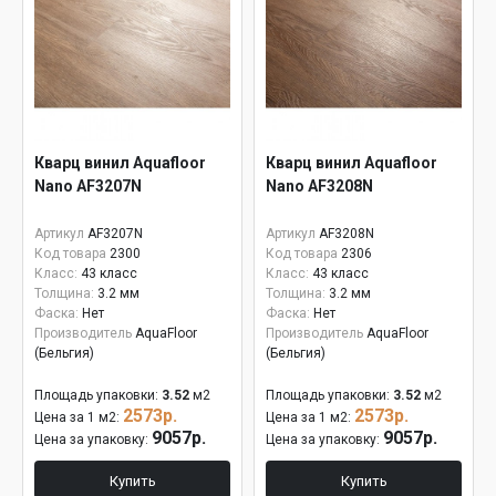
Кварц винил Aquafloor
Кварц винил Aquafloor
Nano AF3207N
Nano AF3208N
Артикул
AF3207N
Артикул
AF3208N
Код товара
2300
Код товара
2306
Класс:
43 класс
Класс:
43 класс
Толщина:
3.2 мм
Толщина:
3.2 мм
Фаска:
Нет
Фаска:
Нет
Производитель
AquaFloor
Производитель
AquaFloor
(Бельгия)
(Бельгия)
Площадь упаковки:
3.52
м2
Площадь упаковки:
3.52
м2
2573р.
2573р.
Цена за 1 м2:
Цена за 1 м2:
9057р.
9057р.
Цена за упаковку:
Цена за упаковку:
Купить
Купить