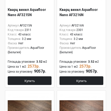
Кварц винил Aquafloor
Кварц винил Aquafloor
Nano AF3215N
Nano AF3216N
Артикул
AF3215N
Артикул
AF3216N
Код товара
2311
Код товара
2301
Класс:
43 класс
Класс:
43 класс
Толщина:
3.2 мм
Толщина:
3.2 мм
Фаска:
Нет
Фаска:
Нет
Производитель
AquaFloor
Производитель
AquaFloor
(Бельгия)
(Бельгия)
Площадь упаковки:
3.52
м2
Площадь упаковки:
3.52
м2
2573р.
2573р.
Цена за 1 м2:
Цена за 1 м2:
9057р.
9057р.
Цена за упаковку:
Цена за упаковку:
Купить
Купить