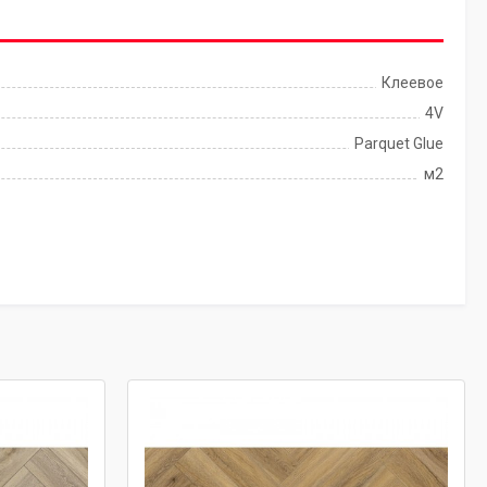
Клеевое
4V
Parquet Glue
м2