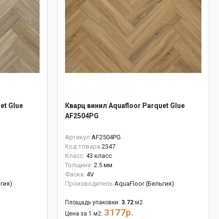
et Glue
Кварц винил Aquafloor Parquet Glue
AF2504PG
Артикул
AF2504PG
Код товара
2347
Класс:
43 класс
Толщина:
2.5 мм
Фаска:
4V
гия)
Производитель
AquaFloor (Бельгия)
Площадь упаковки:
3.72
м2
3177р.
Цена за 1 м2: