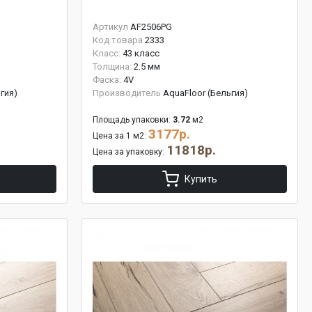
Артикул
AF2506PG
Код товара
2333
Класс:
43 класс
Толщина:
2.5 мм
Фаска:
4V
гия)
Производитель
AquaFloor (Бельгия)
Площадь упаковки:
3.72
м2
3177р.
Цена за 1 м2:
11818р.
Цена за упаковку:
Купить