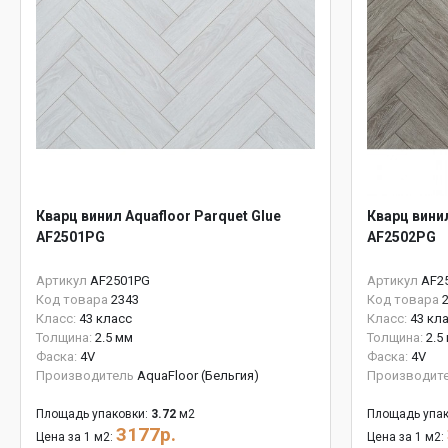
Кварц винил Aquafloor Parquet Glue
Кварц винил
AF2501PG
AF2502PG
Артикул
AF2501PG
Артикул
AF2
Код товара
2343
Код товара
Класс:
43 класс
Класс:
43 кл
Толщина:
2.5 мм
Толщина:
2.5
Фаска:
4V
Фаска:
4V
Производитель
AquaFloor (Бельгия)
Производит
Площадь упаковки:
3.72
м2
Площадь упак
3177р.
Цена за 1 м2:
Цена за 1 м2: