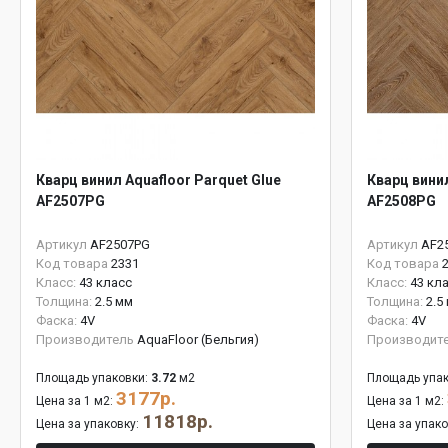
Кварц винил Aquafloor Parquet Glue
Кварц винил
AF2507PG
AF2508PG
Артикул
AF2507PG
Артикул
AF2
Код товара
2331
Код товара
Класс:
43 класс
Класс:
43 кл
Толщина:
2.5 мм
Толщина:
2.5
Фаска:
4V
Фаска:
4V
Производитель
AquaFloor (Бельгия)
Производит
Площадь упаковки:
3.72
м2
Площадь упак
3177р.
Цена за 1 м2:
Цена за 1 м2:
11818р.
Цена за упаковку:
Цена за упак