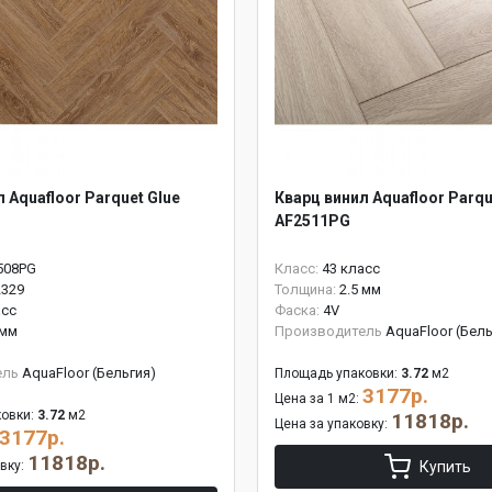
 Aquafloor Parquet Glue
Кварц винил Aquafloor Parqu
AF2511PG
508PG
Класс:
43 класс
2329
Толщина:
2.5 мм
асс
Фаска:
4V
 мм
Производитель
AquaFloor (Бель
ель
AquaFloor (Бельгия)
Площадь упаковки:
3.72
м2
3177р.
Цена за 1 м2:
овки:
3.72
м2
11818р.
Цена за упаковку:
3177р.
11818р.
овку:
Купить