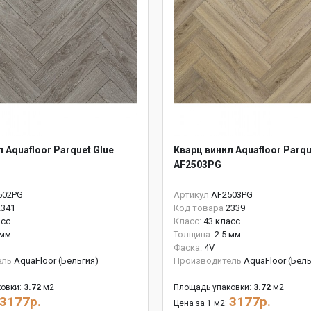
 Aquafloor Parquet Glue
Кварц винил Aquafloor Parqu
AF2503PG
502PG
Артикул
AF2503PG
2341
Код товара
2339
асс
Класс:
43 класс
 мм
Толщина:
2.5 мм
Фаска:
4V
ель
AquaFloor (Бельгия)
Производитель
AquaFloor (Бель
овки:
3.72
м2
Площадь упаковки:
3.72
м2
3177р.
3177р.
Цена за 1 м2: