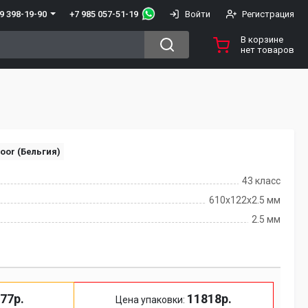
+7 985 057-51-19
9 398-19-90
Войти
Регистрация
В корзине
нет товаров
oor (Бельгия)
43 класс
610х122х2.5 мм
2.5 мм
77р.
11818р.
Цена упаковки: