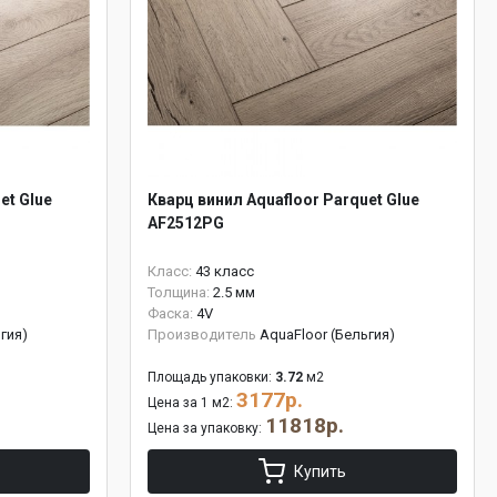
et Glue
Кварц винил Aquafloor Parquet Glue
AF2512PG
Класс:
43 класс
Толщина:
2.5 мм
Фаска:
4V
гия)
Производитель
AquaFloor (Бельгия)
Площадь упаковки:
3.72
м2
3177р.
Цена за 1 м2:
11818р.
Цена за упаковку:
Купить