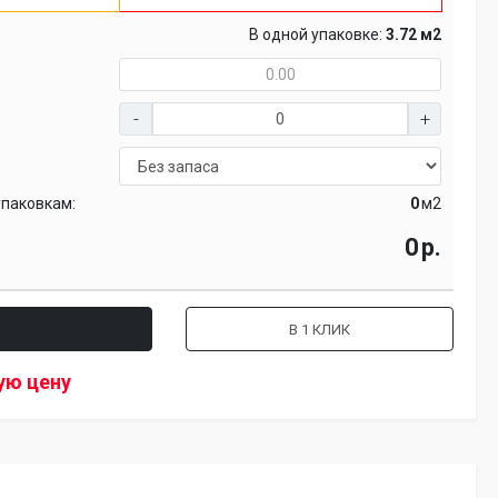
В одной упаковке:
3.72 м2
упаковкам:
м2
р.
В 1 КЛИК
ую цену