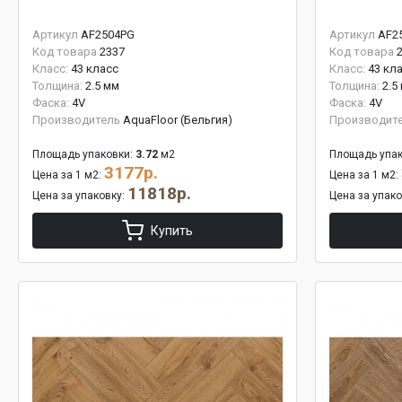
Артикул
AF2504PG
Артикул
AF2
Код товара
2337
Код товара
Класс:
43 класс
Класс:
43 кл
Толщина:
2.5 мм
Толщина:
2.5
Фаска:
4V
Фаска:
4V
Производитель
AquaFloor (Бельгия)
Производит
Площадь упаковки:
3.72
м2
Площадь упак
3177р.
Цена за 1 м2:
Цена за 1 м2:
11818р.
Цена за упаковку:
Цена за упак
Купить