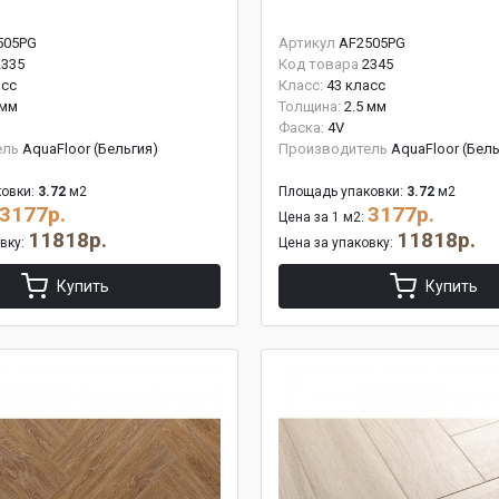
505PG
Артикул
AF2505PG
2335
Код товара
2345
асс
Класс:
43 класс
 мм
Толщина:
2.5 мм
Фаска:
4V
ель
AquaFloor (Бельгия)
Производитель
AquaFloor (Бель
овки:
3.72
м2
Площадь упаковки:
3.72
м2
3177р.
3177р.
Цена за 1 м2:
11818р.
11818р.
овку:
Цена за упаковку:
Купить
Купить