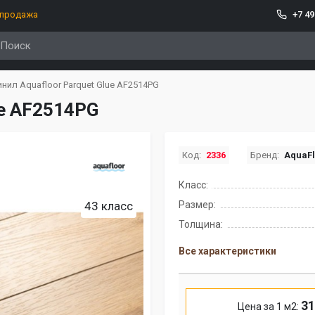
спродажа
+7 49
нил Aquafloor Parquet Glue AF2514PG
ue AF2514PG
Код:
2336
Бренд:
AquaFl
Класс:
43 класс
Размер:
Толщина:
Все характеристики
31
Цена за 1 м2: