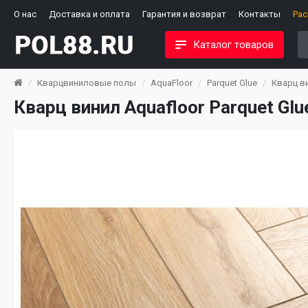
О нас
Доставка и оплата
Гарантия и возврат
Контакты
Ра
Каталог товаров
Кварцвиниловые полы
AquaFloor
Parquet Glue
Кварц ви
Кварц винил Aquafloor Parquet Gl