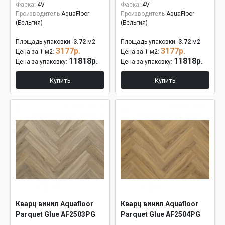
Фаска:
4V
Фаска:
4V
Производитель
AquaFloor
Производитель
AquaFloor
(Бельгия)
(Бельгия)
Площадь упаковки:
3.72
м2
Площадь упаковки:
3.72
м2
3177р.
3177р.
Цена за 1 м2:
Цена за 1 м2:
11818р.
11818р.
Цена за упаковку:
Цена за упаковку:
Купить
Купить
Кварц винил Aquafloor
Кварц винил Aquafloor
Parquet Glue AF2503PG
Parquet Glue AF2504PG