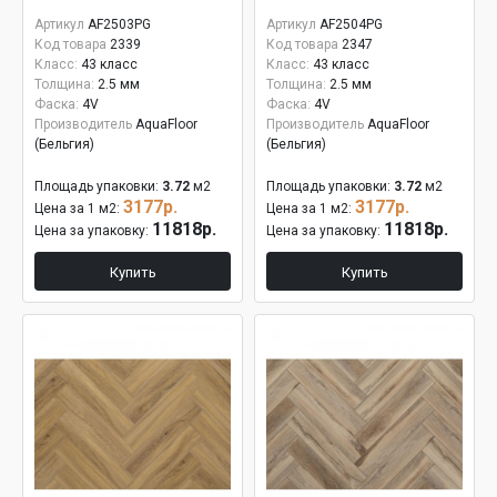
Артикул
AF2503PG
Артикул
AF2504PG
Код товара
2339
Код товара
2347
Класс:
43 класс
Класс:
43 класс
Толщина:
2.5 мм
Толщина:
2.5 мм
Фаска:
4V
Фаска:
4V
Производитель
AquaFloor
Производитель
AquaFloor
(Бельгия)
(Бельгия)
Площадь упаковки:
3.72
м2
Площадь упаковки:
3.72
м2
3177р.
3177р.
Цена за 1 м2:
Цена за 1 м2:
11818р.
11818р.
Цена за упаковку:
Цена за упаковку:
Купить
Купить