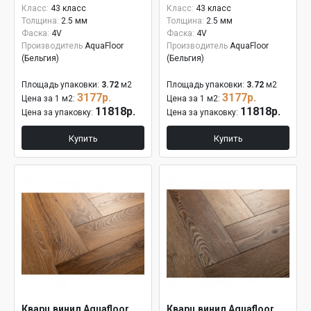
Класс:
43 класс
Класс:
43 класс
Толщина:
2.5 мм
Толщина:
2.5 мм
Фаска:
4V
Фаска:
4V
Производитель
AquaFloor
Производитель
AquaFloor
(Бельгия)
(Бельгия)
Площадь упаковки:
3.72
м2
Площадь упаковки:
3.72
м2
3177р.
3177р.
Цена за 1 м2:
Цена за 1 м2:
11818р.
11818р.
Цена за упаковку:
Цена за упаковку:
Купить
Купить
Кварц винил Aquafloor
Кварц винил Aquafloor