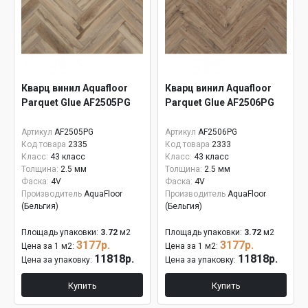
Кварц винил Aquafloor
Кварц винил Aquafloor
Parquet Glue AF2505PG
Parquet Glue AF2506PG
Артикул
AF2505PG
Артикул
AF2506PG
Код товара
2335
Код товара
2333
Класс:
43 класс
Класс:
43 класс
Толщина:
2.5 мм
Толщина:
2.5 мм
Фаска:
4V
Фаска:
4V
Производитель
AquaFloor
Производитель
AquaFloor
(Бельгия)
(Бельгия)
Площадь упаковки:
3.72
м2
Площадь упаковки:
3.72
м2
3177р.
3177р.
Цена за 1 м2:
Цена за 1 м2:
11818р.
11818р.
Цена за упаковку:
Цена за упаковку:
Купить
Купить