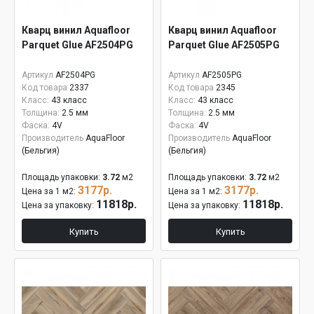
Кварц винил Aquafloor
Кварц винил Aquafloor
Parquet Glue AF2504PG
Parquet Glue AF2505PG
Артикул
AF2504PG
Артикул
AF2505PG
Код товара
2337
Код товара
2345
Класс:
43 класс
Класс:
43 класс
Толщина:
2.5 мм
Толщина:
2.5 мм
Фаска:
4V
Фаска:
4V
Производитель
AquaFloor
Производитель
AquaFloor
(Бельгия)
(Бельгия)
Площадь упаковки:
3.72
м2
Площадь упаковки:
3.72
м2
3177р.
3177р.
Цена за 1 м2:
Цена за 1 м2:
11818р.
11818р.
Цена за упаковку:
Цена за упаковку:
Купить
Купить