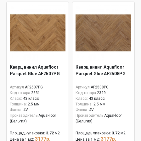
Кварц винил Aquafloor
Кварц винил Aquafloor
Parquet Glue AF2507PG
Parquet Glue AF2508PG
Артикул
AF2507PG
Артикул
AF2508PG
Код товара
2331
Код товара
2329
Класс:
43 класс
Класс:
43 класс
Толщина:
2.5 мм
Толщина:
2.5 мм
Фаска:
4V
Фаска:
4V
Производитель
AquaFloor
Производитель
AquaFloor
(Бельгия)
(Бельгия)
Площадь упаковки:
3.72
м2
Площадь упаковки:
3.72
м2
3177р.
3177р.
Цена за 1 м2:
Цена за 1 м2: