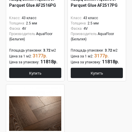
Parquet Glue AF2516PG
Parquet Glue AF2517PG
Класс:
43 класс
Класс:
43 класс
Толщина:
2.5 мм
Толщина:
2.5 мм
Фаска:
4V
Фаска:
4V
Производитель
AquaFloor
Производитель
AquaFloor
(Бельгия)
(Бельгия)
Площадь упаковки:
3.72
м2
Площадь упаковки:
3.72
м2
3177р.
3177р.
Цена за 1 м2:
Цена за 1 м2:
11818р.
11818р.
Цена за упаковку:
Цена за упаковку:
Купить
Купить