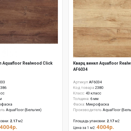
 Aquafloor Realwood Click
Кварц винил Aquafloor Realw
AF6034
033
Артикул
AF6034
2386
Код товара
2380
асс
Класс:
43 класс
м
Толщина:
6 мм
офаска
Фаска:
Микрофаска
ель
AquaFloor (Бельгия)
Производитель
AquaFloor (Бель
овки:
2.17
м2
Площадь упаковки:
2.17
м2
4004р.
4004р.
Цена за 1 м2: