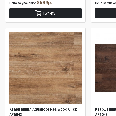
8689р.
Цена за упаковку:
Цена за упак
Купить
Кварц винил Aquafloor Realwood Click
Кварц винил
AF6042
AF6043