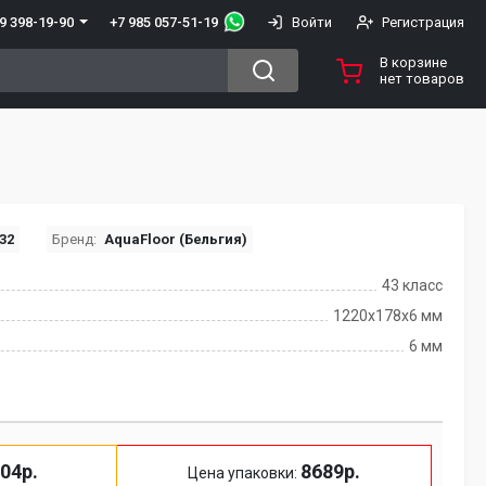
+7 985 057-51-19
9 398-19-90
Войти
Регистрация
В корзине
нет товаров
32
Бренд:
AquaFloor (Бельгия)
43 класс
1220x178x6 мм
6 мм
04р.
8689р.
Цена упаковки: