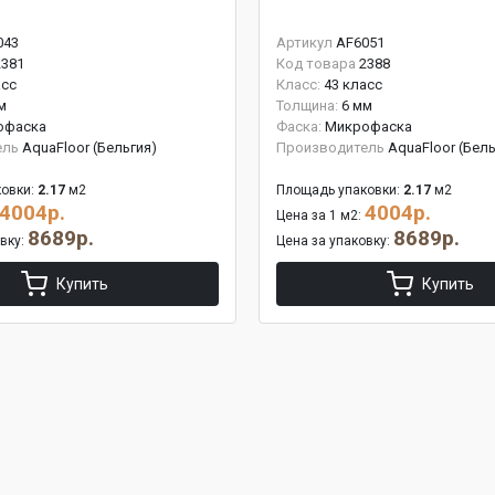
043
Артикул
AF6051
2381
Код товара
2388
асс
Класс:
43 класс
м
Толщина:
6 мм
офаска
Фаска:
Микрофаска
ель
AquaFloor (Бельгия)
Производитель
AquaFloor (Бель
овки:
2.17
м2
Площадь упаковки:
2.17
м2
4004р.
4004р.
Цена за 1 м2:
8689р.
8689р.
овку:
Цена за упаковку:
Купить
Купить