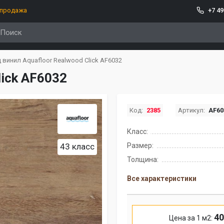
спродажа
+7 49
 винил Aquafloor Realwood Click AF6032
lick AF6032
Код:
2385
Артикул:
AF60
Класс:
43 класс
Размер:
Толщина:
Все характеристики
40
Цена за 1 м2: