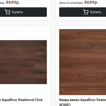
8689р.
8689р.
овку:
Цена за упаковку:
Купить
Купить
 Aquafloor Realwood Click
Кварц винил Aquafloor Realw
AF6051