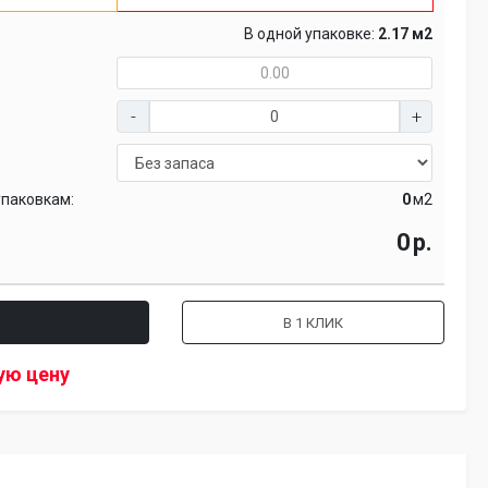
В одной упаковке:
2.17 м2
упаковкам:
м2
р.
В 1 КЛИК
ую цену