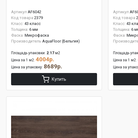
Артикул
AF6042
Артикул
AF6
Код товара
2379
Код товара
Класс:
43 класс
Класс:
43 кл
Толщина:
6 мм
Толщина:
6 м
Фаска:
Микрофаска
Фаска:
Микр
Производитель
AquaFloor (Бельгия)
Производит
Площадь упаковки:
2.17
м2
Площадь упак
4004р.
Цена за 1 м2:
Цена за 1 м2:
8689р.
Цена за упаковку:
Цена за упак
Купить