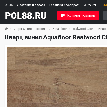
О нас
Доставка и оплата
Гарантия и возврат
Контакты
Ра
Каталог товаров
Кварцвиниловые полы
AquaFloor
Realwood Click
Кварц
Кварц винил Aquafloor Realwood C