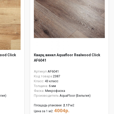
ood Click
Кварц винил Aquafloor Realwood Click
AF6041
Артикул
AF6041
Код товара
2387
Класс:
43 класс
Толщина:
6 мм
Фаска:
Микрофаска
гия)
Производитель
AquaFloor (Бельгия)
Площадь упаковки:
2.17
м2
4004р.
Цена за 1 м2: