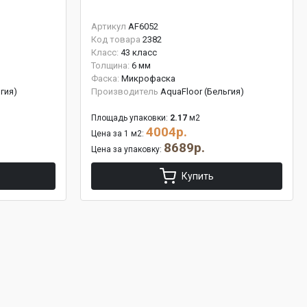
Артикул
AF6052
Код товара
2382
Класс:
43 класс
Толщина:
6 мм
Фаска:
Микрофаска
гия)
Производитель
AquaFloor (Бельгия)
Площадь упаковки:
2.17
м2
4004р.
Цена за 1 м2:
8689р.
Цена за упаковку:
Купить