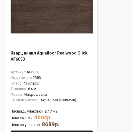
Кварц винил Aquafloor Realwood Click
AF6053
Артикул
AF6053
Код товара
2383
Класс:
43 класс
Толщина:
6 мм
Фаска:
Микрофаска
Производитель
AquaFloor (Бельгия)
Площадь упаковки:
2.17
м2
4004р.
Цена за 1 м2:
8689р.
Цена за упаковку: