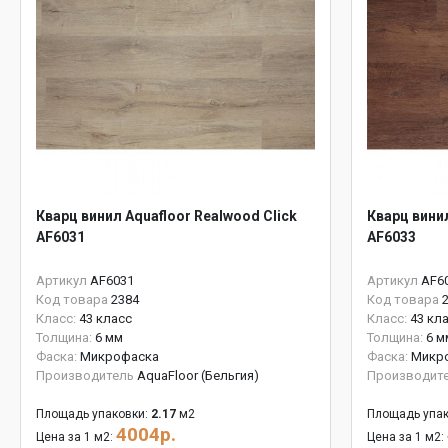
Кварц винил Aquafloor Realwood Click
Кварц винил
AF6031
AF6033
Артикул
AF6031
Артикул
AF6
Код товара
2384
Код товара
Класс:
43 класс
Класс:
43 кл
Толщина:
6 мм
Толщина:
6 м
Фаска:
Микрофаска
Фаска:
Микр
Производитель
AquaFloor (Бельгия)
Производит
Площадь упаковки:
2.17
м2
Площадь упак
4004р.
Цена за 1 м2:
Цена за 1 м2: