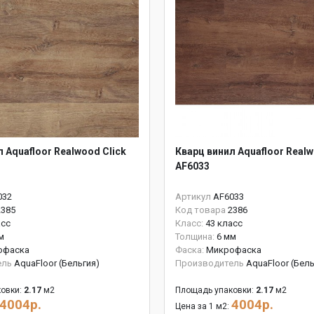
 Aquafloor Realwood Click
Кварц винил Aquafloor Realw
AF6033
032
Артикул
AF6033
2385
Код товара
2386
асс
Класс:
43 класс
м
Толщина:
6 мм
офаска
Фаска:
Микрофаска
ель
AquaFloor (Бельгия)
Производитель
AquaFloor (Бель
овки:
2.17
м2
Площадь упаковки:
2.17
м2
4004р.
4004р.
Цена за 1 м2: