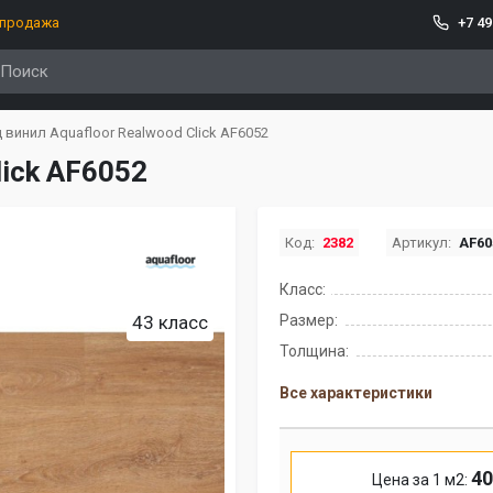
спродажа
+7 49
 винил Aquafloor Realwood Click AF6052
lick AF6052
Код:
2382
Артикул:
AF60
Класс:
43 класс
Размер:
Толщина:
Все характеристики
40
Цена за 1 м2: