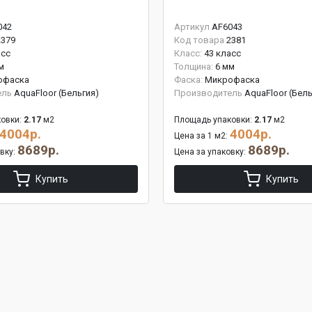
042
Артикул
AF6043
2379
Код товара
2381
асс
Класс:
43 класс
м
Толщина:
6 мм
офаска
Фаска:
Микрофаска
ель
AquaFloor (Бельгия)
Производитель
AquaFloor (Бель
овки:
2.17
м2
Площадь упаковки:
2.17
м2
4004р.
4004р.
Цена за 1 м2:
8689р.
8689р.
овку:
Цена за упаковку:
Купить
Купить