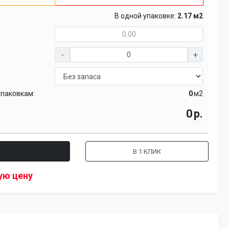
В одной упаковке:
2.17 м2
упаковкам:
м2
р.
В 1 КЛИК
ую цену