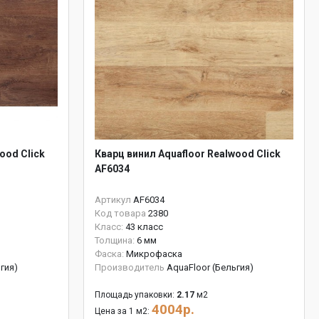
ood Click
Кварц винил Aquafloor Realwood Click
AF6034
Артикул
AF6034
Код товара
2380
Класс:
43 класс
Толщина:
6 мм
Фаска:
Микрофаска
гия)
Производитель
AquaFloor (Бельгия)
Площадь упаковки:
2.17
м2
4004р.
Цена за 1 м2: