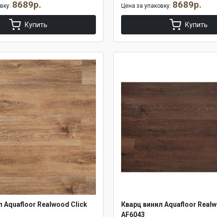
8689р.
8689р.
овку:
Цена за упаковку:
Купить
Купить
 Aquafloor Realwood Click
Кварц винил Aquafloor Realw
AF6043