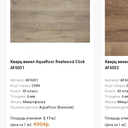
Кварц винил Aquafloor Realwood Click
Кварц винил
AF6031
AF6032
Артикул
AF6031
Артикул
AF6
Код товара
2384
Код товара
Класс:
43 класс
Класс:
43 кл
Толщина:
6 мм
Толщина:
6 м
Фаска:
Микрофаска
Фаска:
Микр
Производитель
AquaFloor (Бельгия)
Производит
Площадь упаковки:
2.17
м2
Площадь упак
4004р.
Цена за 1 м2:
Цена за 1 м2: