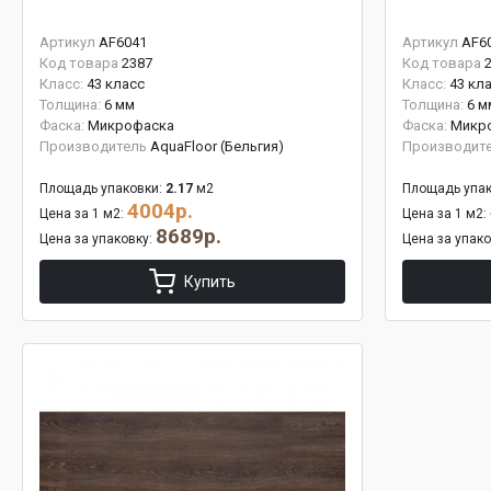
Артикул
AF6041
Артикул
AF6
Код товара
2387
Код товара
Класс:
43 класс
Класс:
43 кл
Толщина:
6 мм
Толщина:
6 м
Фаска:
Микрофаска
Фаска:
Микр
Производитель
AquaFloor (Бельгия)
Производит
Площадь упаковки:
2.17
м2
Площадь упак
4004р.
Цена за 1 м2:
Цена за 1 м2:
8689р.
Цена за упаковку:
Цена за упак
Купить