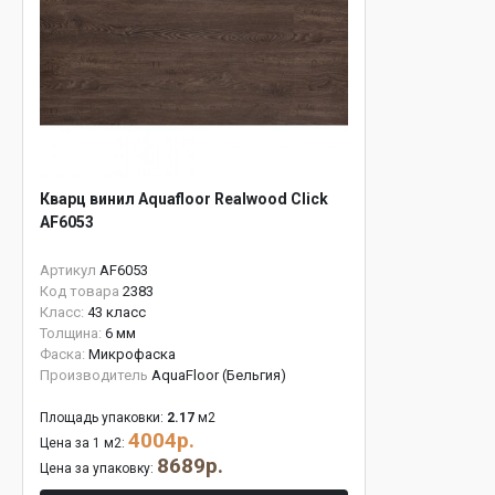
Кварц винил Aquafloor Realwood Click
AF6053
Артикул
AF6053
Код товара
2383
Класс:
43 класс
Толщина:
6 мм
Фаска:
Микрофаска
Производитель
AquaFloor (Бельгия)
Площадь упаковки:
2.17
м2
4004р.
Цена за 1 м2:
8689р.
Цена за упаковку: