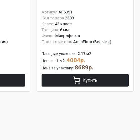
Артикул
AF6051
Код товара
2388
Класс:
43 класс
Толщина:
6 мм
Фаска:
Микрофаска
гия)
Производитель
AquaFloor (Бельгия)
Площадь упаковки:
2.17
м2
4004р.
Цена за 1 м2:
8689р.
Цена за упаковку:
Купить