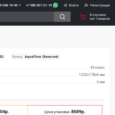
+7 985 057-51-19
9 398-19-90
Войти
Регистрация
В корзине
нет товаров
52
Бренд:
AquaFloor (Бельгия)
43 класс
1220x178x6 мм
6 мм
04р.
8689р.
Цена упаковки: