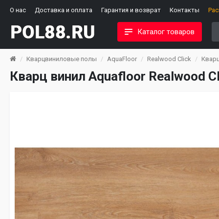
О нас
Доставка и оплата
Гарантия и возврат
Контакты
Ра
Каталог товаров
Кварцвиниловые полы
AquaFloor
Realwood Click
Кварц
Кварц винил Aquafloor Realwood C