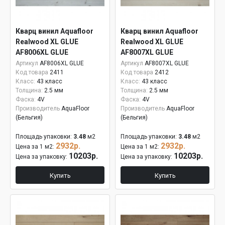
Кварц винил Aquafloor
Кварц винил Aquafloor
Realwood XL GLUE
Realwood XL GLUE
AF8006XL GLUE
AF8007XL GLUE
Артикул
AF8006XL GLUE
Артикул
AF8007XL GLUE
Код товара
2411
Код товара
2412
Класс:
43 класс
Класс:
43 класс
Толщина:
2.5 мм
Толщина:
2.5 мм
Фаска:
4V
Фаска:
4V
Производитель
AquaFloor
Производитель
AquaFloor
(Бельгия)
(Бельгия)
Площадь упаковки:
3.48
м2
Площадь упаковки:
3.48
м2
2932р.
2932р.
Цена за 1 м2:
Цена за 1 м2:
10203р.
10203р.
Цена за упаковку:
Цена за упаковку:
Купить
Купить