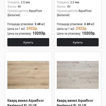
Толщина:
2.5 мм
Толщина:
2.5 мм
Фаска:
4V
Фаска:
4V
Производитель
AquaFloor
Производитель
AquaFloor
(Бельгия)
(Бельгия)
Площадь упаковки:
3.48
м2
Площадь упаковки:
3.48
м2
2932р.
2932р.
Цена за 1 м2:
Цена за 1 м2:
10203р.
10203р.
Цена за упаковку:
Цена за упаковку:
Купить
Купить
Кварц винил Aquafloor
Кварц винил Aquafloor
Realwood XL GLUE
Realwood XL GLUE