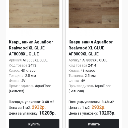
Кварц винил Aquafloor
Кварц винил Aquafloor
Realwood XL GLUE
Realwood XL GLUE
AF8008XL GLUE
AF8009XL GLUE
Артикул
AF8008XL GLUE
Артикул
AF8009XL GLUE
Код товара
2413
Код товара
2414
Класс:
43 класс
Класс:
43 класс
Толщина:
2.5 мм
Толщина:
2.5 мм
Фаска:
4V
Фаска:
4V
Производитель
AquaFloor
Производитель
AquaFloor
(Бельгия)
(Бельгия)
Площадь упаковки:
3.48
м2
Площадь упаковки:
3.48
м2
2932р.
2932р.
Цена за 1 м2:
Цена за 1 м2:
10203р.
10203р.
Цена за упаковку:
Цена за упаковку:
Купить
Купить