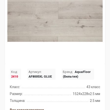
Код:
Артикул:
Бренд:
AquaFloor
2410
AF8005XL GLUE
(Бельгия)
Класс:
43 класс
Размер:
1524x228x2.5 мм
Толщина:
2.5 мм