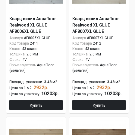
Кварц винил Aquafloor
Кварц винил Aquafloor
Realwood XL GLUE
Realwood XL GLUE
AF8006XL GLUE
AF8007XL GLUE
Артикул
AF8006XL GLUE
Артикул
AF8007XL GLUE
Код товара
2411
Код товара
2412
Класс:
43 класс
Класс:
43 класс
Толщина:
2.5 мм
Толщина:
2.5 мм
Фаска:
4V
Фаска:
4V
Производитель
AquaFloor
Производитель
AquaFloor
(Бельгия)
(Бельгия)
Площадь упаковки:
3.48
м2
Площадь упаковки:
3.48
м2
2932р.
2932р.
Цена за 1 м2:
Цена за 1 м2:
10203р.
10203р.
Цена за упаковку:
Цена за упаковку:
Купить
Купить