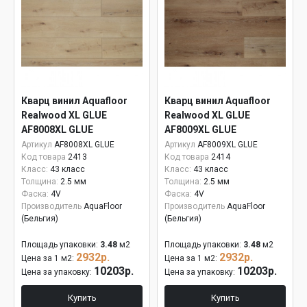
Кварц винил Aquafloor
Кварц винил Aquafloor
Realwood XL GLUE
Realwood XL GLUE
AF8008XL GLUE
AF8009XL GLUE
Артикул
AF8008XL GLUE
Артикул
AF8009XL GLUE
Код товара
2413
Код товара
2414
Класс:
43 класс
Класс:
43 класс
Толщина:
2.5 мм
Толщина:
2.5 мм
Фаска:
4V
Фаска:
4V
Производитель
AquaFloor
Производитель
AquaFloor
(Бельгия)
(Бельгия)
Площадь упаковки:
3.48
м2
Площадь упаковки:
3.48
м2
2932р.
2932р.
Цена за 1 м2:
Цена за 1 м2:
10203р.
10203р.
Цена за упаковку:
Цена за упаковку:
Купить
Купить