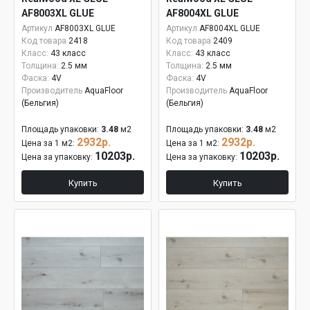
AF8003XL GLUE
AF8004XL GLUE
Артикул
AF8003XL GLUE
Артикул
AF8004XL GLUE
Код товара
2418
Код товара
2409
Класс:
43 класс
Класс:
43 класс
Толщина:
2.5 мм
Толщина:
2.5 мм
Фаска:
4V
Фаска:
4V
Производитель
AquaFloor
Производитель
AquaFloor
(Бельгия)
(Бельгия)
Площадь упаковки:
3.48
м2
Площадь упаковки:
3.48
м2
2932р.
2932р.
Цена за 1 м2:
Цена за 1 м2:
10203р.
10203р.
Цена за упаковку:
Цена за упаковку:
Купить
Купить