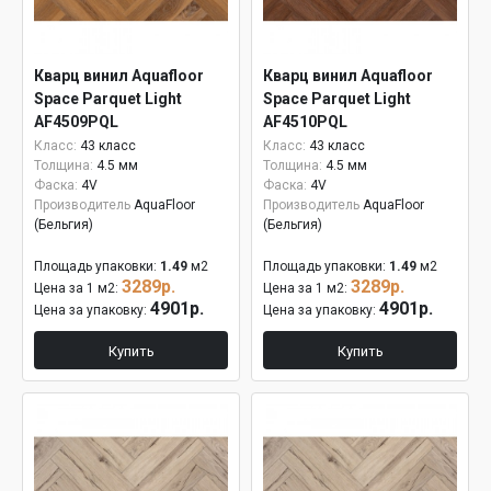
Кварц винил Aquafloor
Кварц винил Aquafloor
Space Parquet Light
Space Parquet Light
AF4509PQL
AF4510PQL
Класс:
43 класс
Класс:
43 класс
Толщина:
4.5 мм
Толщина:
4.5 мм
Фаска:
4V
Фаска:
4V
Производитель
AquaFloor
Производитель
AquaFloor
(Бельгия)
(Бельгия)
Площадь упаковки:
1.49
м2
Площадь упаковки:
1.49
м2
3289р.
3289р.
Цена за 1 м2:
Цена за 1 м2:
4901р.
4901р.
Цена за упаковку:
Цена за упаковку:
Купить
Купить