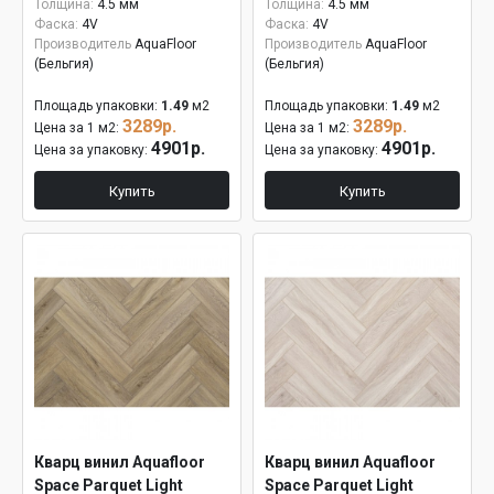
Толщина:
4.5 мм
Толщина:
4.5 мм
Фаска:
4V
Фаска:
4V
Производитель
AquaFloor
Производитель
AquaFloor
(Бельгия)
(Бельгия)
Площадь упаковки:
1.49
м2
Площадь упаковки:
1.49
м2
3289р.
3289р.
Цена за 1 м2:
Цена за 1 м2:
4901р.
4901р.
Цена за упаковку:
Цена за упаковку:
Купить
Купить
Кварц винил Aquafloor
Кварц винил Aquafloor
Space Parquet Light
Space Parquet Light