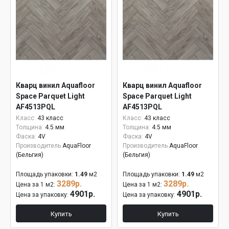
Кварц винил Aquafloor
Кварц винил Aquafloor
Space Parquet Light
Space Parquet Light
AF4513PQL
AF4513PQL
Класс:
43 класс
Класс:
43 класс
Толщина:
4.5 мм
Толщина:
4.5 мм
Фаска:
4V
Фаска:
4V
Производитель
AquaFloor
Производитель
AquaFloor
(Бельгия)
(Бельгия)
Площадь упаковки:
1.49
м2
Площадь упаковки:
1.49
м2
3289р.
3289р.
Цена за 1 м2:
Цена за 1 м2:
4901р.
4901р.
Цена за упаковку:
Цена за упаковку:
Купить
Купить