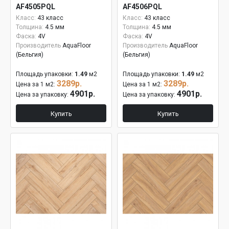
AF4505PQL
AF4506PQL
Класс:
43 класс
Класс:
43 класс
Толщина:
4.5 мм
Толщина:
4.5 мм
Фаска:
4V
Фаска:
4V
Производитель
AquaFloor
Производитель
AquaFloor
(Бельгия)
(Бельгия)
Площадь упаковки:
1.49
м2
Площадь упаковки:
1.49
м2
3289р.
3289р.
Цена за 1 м2:
Цена за 1 м2:
4901р.
4901р.
Цена за упаковку:
Цена за упаковку:
Купить
Купить