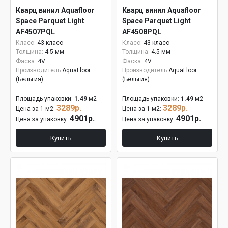
Кварц винил Aquafloor
Кварц винил Aquafloor
Space Parquet Light
Space Parquet Light
AF4507PQL
AF4508PQL
Класс:
43 класс
Класс:
43 класс
Толщина:
4.5 мм
Толщина:
4.5 мм
Фаска:
4V
Фаска:
4V
Производитель
AquaFloor
Производитель
AquaFloor
(Бельгия)
(Бельгия)
Площадь упаковки:
1.49
м2
Площадь упаковки:
1.49
м2
3289р.
3289р.
Цена за 1 м2:
Цена за 1 м2:
4901р.
4901р.
Цена за упаковку:
Цена за упаковку:
Купить
Купить