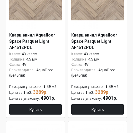
Кварц винил Aquafloor
Кварц винил Aquafloor
Space Parquet Light
Space Parquet Light
AF4512PQL
AF4512PQL
Класс:
43 класс
Класс:
43 класс
Толщина:
4.5 мм
Толщина:
4.5 мм
Фаска:
4V
Фаска:
4V
Производитель
AquaFloor
Производитель
AquaFloor
(Бельгия)
(Бельгия)
Площадь упаковки:
1.49
м2
Площадь упаковки:
1.49
м2
3289р.
3289р.
Цена за 1 м2:
Цена за 1 м2:
4901р.
4901р.
Цена за упаковку:
Цена за упаковку:
Купить
Купить