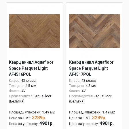
Кварц винил Aquafloor
Кварц винил Aquafloor
Space Parquet Light
Space Parquet Light
AF4516PQL
AF4517PQL
Класс:
43 класс
Класс:
43 класс
Толщина:
4.5 мм
Толщина:
4.5 мм
Фаска:
4V
Фаска:
4V
Производитель
AquaFloor
Производитель
AquaFloor
(Бельгия)
(Бельгия)
Площадь упаковки:
1.49
м2
Площадь упаковки:
1.49
м2
3289р.
3289р.
Цена за 1 м2:
Цена за 1 м2:
4901р.
4901р.
Цена за упаковку:
Цена за упаковку: