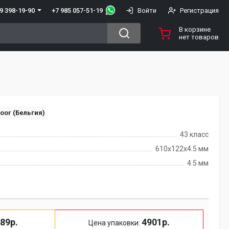
+7 985 057-51-19
9 398-19-90
Войти
Регистрация
В корзине
нет товаров
oor (Бельгия)
43 класс
610x122x4.5 мм
4.5 мм
89р.
4901р.
Цена упаковки: