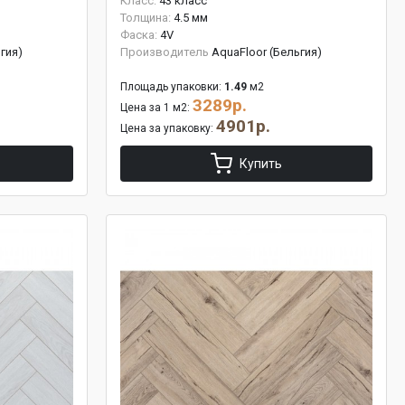
Класс:
43 класс
Толщина:
4.5 мм
Фаска:
4V
гия)
Производитель
AquaFloor (Бельгия)
Площадь упаковки:
1.49
м2
3289р.
Цена за 1 м2:
4901р.
Цена за упаковку:
Купить