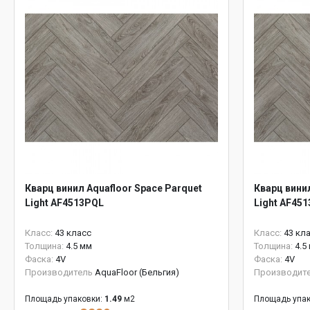
Кварц винил Aquafloor Space Parquet
Кварц винил
Light AF4513PQL
Light AF45
Класс:
43 класс
Класс:
43 кл
Толщина:
4.5 мм
Толщина:
4.5
Фаска:
4V
Фаска:
4V
Производитель
AquaFloor (Бельгия)
Производит
Площадь упаковки:
1.49
м2
Площадь упак