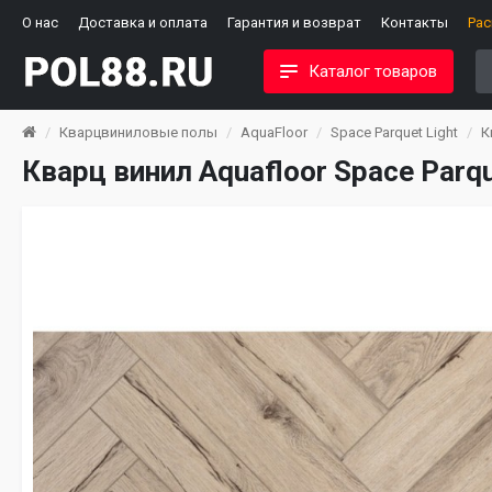
О нас
Доставка и оплата
Гарантия и возврат
Контакты
Ра
Каталог товаров
Кварцвиниловые полы
AquaFloor
Space Parquet Light
К
Кварц винил Aquafloor Space Parq