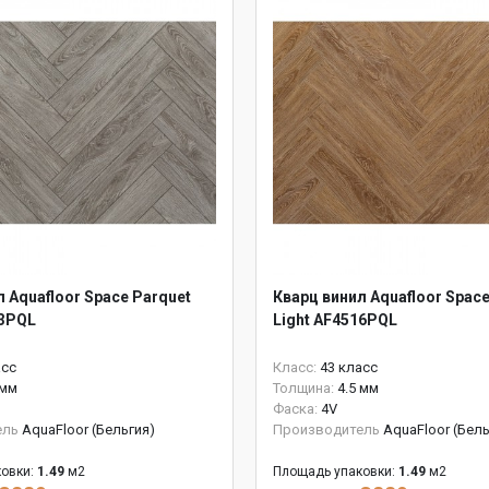
 Aquafloor Space Parquet
Кварц винил Aquafloor Space
13PQL
Light AF4516PQL
асс
Класс:
43 класс
 мм
Толщина:
4.5 мм
Фаска:
4V
ель
AquaFloor (Бельгия)
Производитель
AquaFloor (Бель
овки:
1.49
м2
Площадь упаковки:
1.49
м2