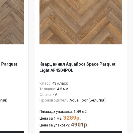
 Parquet
Кварц винил Aquafloor Space Parquet
Light AF4504PQL
Класс:
43 класс
Толщина:
4.5 мм
Фаска:
4V
гия)
Производитель
AquaFloor (Бельгия)
Площадь упаковки:
1.49
м2
3289р.
Цена за 1 м2:
4901р.
Цена за упаковку: