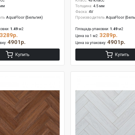
асс
Класс:
43 класс
 мм
Толщина:
4.5 мм
Фаска:
4V
ель
AquaFloor (Бельгия)
Производитель
AquaFloor (Бель
овки:
1.49
м2
Площадь упаковки:
1.49
м2
3289р.
3289р.
Цена за 1 м2:
4901р.
4901р.
овку:
Цена за упаковку:
Купить
Купить