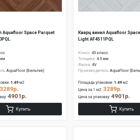
 Aquafloor Space Parquet
Кварц винил Aquafloor Space
10PQL
Light AF4511PQL
асс
Класс:
43 класс
 мм
Толщина:
4.5 мм
Фаска:
4V
ель
AquaFloor (Бельгия)
Производитель
AquaFloor (Бель
овки:
1.49
м2
Площадь упаковки:
1.49
м2
3289р.
3289р.
Цена за 1 м2:
4901р.
4901р.
овку:
Цена за упаковку:
Купить
Купить