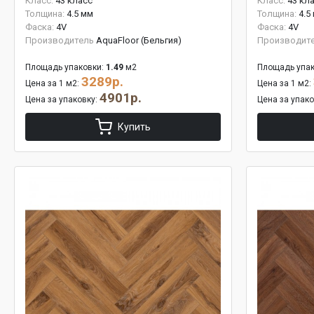
Класс:
43 класс
Класс:
43 кл
Толщина:
4.5 мм
Толщина:
4.5
Фаска:
4V
Фаска:
4V
Производитель
AquaFloor (Бельгия)
Производит
Площадь упаковки:
1.49
м2
Площадь упак
3289р.
Цена за 1 м2:
Цена за 1 м2:
4901р.
Цена за упаковку:
Цена за упак
Купить