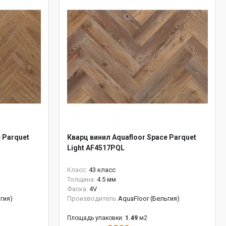
 Parquet
Кварц винил Aquafloor Space Parquet
Light AF4517PQL
Класс:
43 класс
Толщина:
4.5 мм
Фаска:
4V
гия)
Производитель
AquaFloor (Бельгия)
Площадь упаковки:
1.49
м2