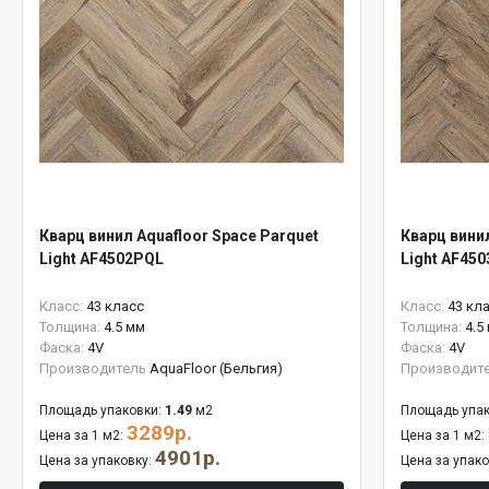
Кварц винил Aquafloor Space Parquet
Кварц винил
Light AF4502PQL
Light AF45
Класс:
43 класс
Класс:
43 кл
Толщина:
4.5 мм
Толщина:
4.5
Фаска:
4V
Фаска:
4V
Производитель
AquaFloor (Бельгия)
Производит
Площадь упаковки:
1.49
м2
Площадь упак
3289р.
Цена за 1 м2:
Цена за 1 м2:
4901р.
Цена за упаковку:
Цена за упак