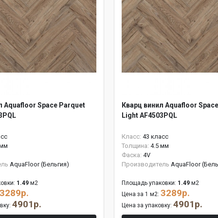
 Aquafloor Space Parquet
Кварц винил Aquafloor Space
03PQL
Light AF4503PQL
асс
Класс:
43 класс
 мм
Толщина:
4.5 мм
Фаска:
4V
ель
AquaFloor (Бельгия)
Производитель
AquaFloor (Бель
овки:
1.49
м2
Площадь упаковки:
1.49
м2
3289р.
3289р.
Цена за 1 м2:
4901р.
4901р.
овку:
Цена за упаковку: