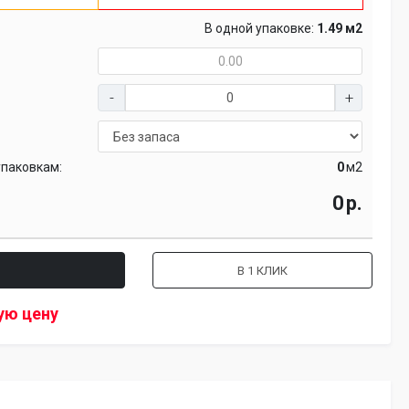
В одной упаковке:
1.49 м2
упаковкам:
м2
р.
В 1 КЛИК
ую цену