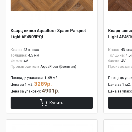
Кварц винил Aquafloor Space Parquet
Кварц винил
Light AF4509PQL
Light AF45
Класс:
43 класс
Класс:
43 кл
Толщина:
4.5 мм
Толщина:
4.5
Фаска:
4V
Фаска:
4V
Производитель
AquaFloor (Бельгия)
Производит
Площадь упаковки:
1.49
м2
Площадь упак
3289р.
Цена за 1 м2:
Цена за 1 м2:
4901р.
Цена за упаковку:
Цена за упак
Купить