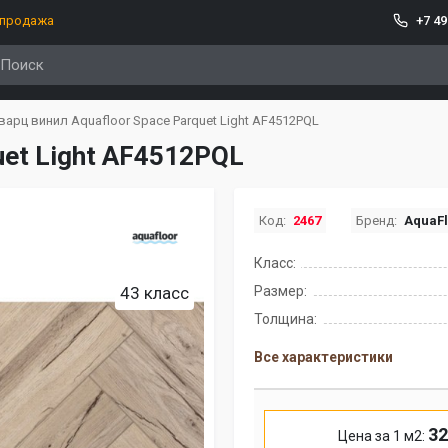
спродажа
+7 49
варц винил Aquafloor Space Parquet Light AF4512PQL
uet Light AF4512PQL
Код:
2467
Бренд:
AquaFl
Класс:
43 класс
Размер:
Толщина:
Все характеристики
32
Цена за 1 м2: