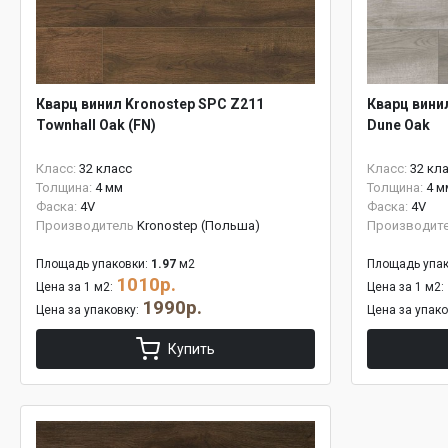
Кварц винил Kronostep SPC Z211
Кварц вини
Townhall Oak (FN)
Dune Oak
Класс:
32 класс
Класс:
32 кл
Толщина:
4 мм
Толщина:
4 м
Фаска:
4V
Фаска:
4V
Производитель
Kronostep (Польша)
Производит
Площадь упаковки:
1.97
м2
Площадь упак
1010р.
Цена за 1 м2:
Цена за 1 м2:
1990р.
Цена за упаковку:
Цена за упак
Купить