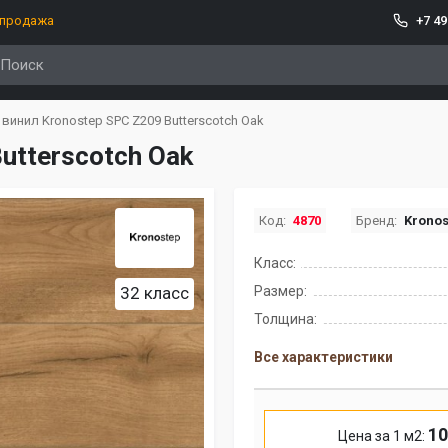
спродажа
+7 49
винил Kronostep SPC Z209 Butterscotch Oak
utterscotch Oak
Код:
4870
Бренд:
Kronos
Класс:
32 класс
Размер:
Толщина:
Все характеристики
10
Цена за 1 м2: