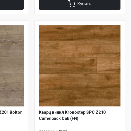
Купить
Z201 Bolton
Кварц винил Kronostep SPC Z210
Camelback Oak (FN)