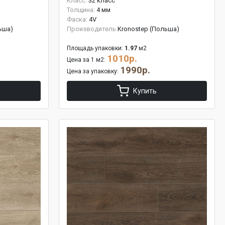
Класс:
32 класс
Толщина:
4 мм
Фаска:
4V
ьша)
Производитель
Kronostep (Польша)
Площадь упаковки:
1.97
м2
1010р.
Цена за 1 м2:
1990р.
Цена за упаковку:
Купить