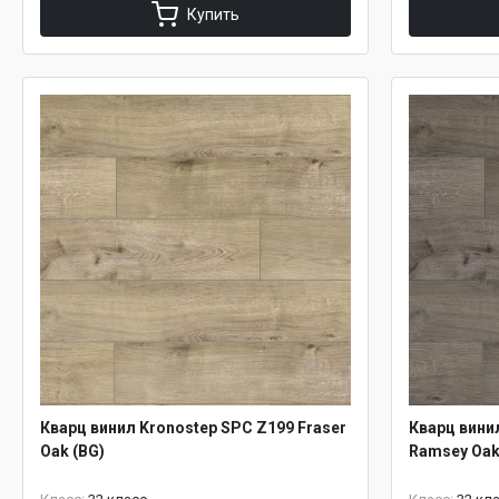
Купить
Кварц винил Kronostep SPC Z199 Fraser
Кварц вини
Oak (BG)
Ramsey Oak