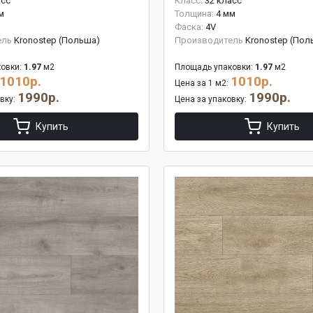
асс
Класс:
32 класс
м
Толщина:
4 мм
Фаска:
4V
ель
Kronostep (Польша)
Производитель
Kronostep (Пол
овки:
1.97
м2
Площадь упаковки:
1.97
м2
1010р.
1010р.
Цена за 1 м2:
1990р.
1990р.
овку:
Цена за упаковку:
Купить
Купить