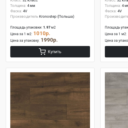
Класс:
32 класс
Класс:
32 кл
Толщина:
4 мм
Толщина:
4 м
Фаска:
4V
Фаска:
4V
Производитель
Kronostep (Польша)
Производит
Площадь упаковки:
1.97
м2
Площадь упак
1010р.
Цена за 1 м2:
Цена за 1 м2:
1990р.
Цена за упаковку:
Цена за упак
Купить