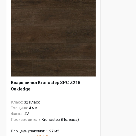
Кварц винил Kronostep SPC Z218
Oakledge
Класс:
32 класс
Толщина:
4 мм
Фаска:
4V
Производитель
Kronostep (Польша)
Площадь упаковки:
1.97
м2