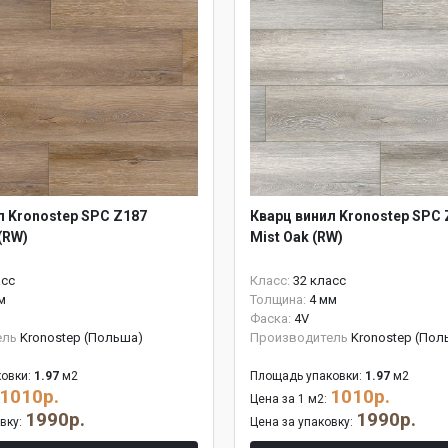
л Kronostep SPC Z187
Кварц винил Kronostep SPC 
(RW)
Mist Oak (RW)
асс
Класс:
32 класс
м
Толщина:
4 мм
Фаска:
4V
ель
Kronostep (Польша)
Производитель
Kronostep (Пол
овки:
1.97
м2
Площадь упаковки:
1.97
м2
1010р.
1010р.
Цена за 1 м2:
1990р.
1990р.
овку:
Цена за упаковку: