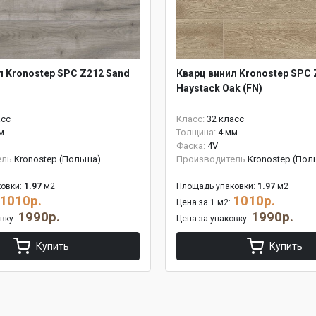
л Kronostep SPC Z212 Sand
Кварц винил Kronostep SPC 
Haystack Oak (FN)
асс
Класс:
32 класс
м
Толщина:
4 мм
Фаска:
4V
ель
Kronostep (Польша)
Производитель
Kronostep (Пол
овки:
1.97
м2
Площадь упаковки:
1.97
м2
1010р.
1010р.
Цена за 1 м2:
1990р.
1990р.
овку:
Цена за упаковку:
Купить
Купить