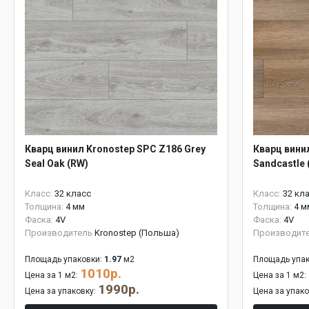
Кварц винил Kronostep SPC Z186 Grey
Кварц вини
Seal Oak (RW)
Sandcastle 
Класс:
32 класс
Класс:
32 кл
Толщина:
4 мм
Толщина:
4 м
Фаска:
4V
Фаска:
4V
Производитель
Kronostep (Польша)
Производит
Площадь упаковки:
1.97
м2
Площадь упак
1010р.
Цена за 1 м2:
Цена за 1 м2:
1990р.
Цена за упаковку:
Цена за упак