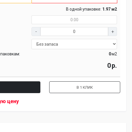
В одной упаковке:
1.97 м2
упаковкам:
м2
р.
В 1 КЛИК
ую цену