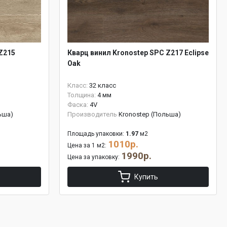
Z215
Кварц винил Kronostep SPC Z217 Eclipse
Oak
Класс:
32 класс
Толщина:
4 мм
Фаска:
4V
ьша)
Производитель
Kronostep (Польша)
Площадь упаковки:
1.97
м2
1010р.
Цена за 1 м2:
1990р.
Цена за упаковку:
Купить