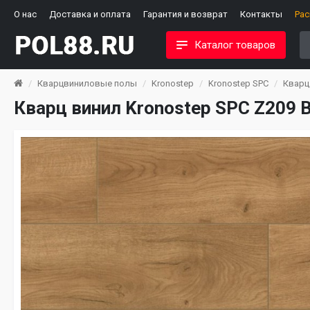
О нас
Доставка и оплата
Гарантия и возврат
Контакты
Ра
Каталог товаров
Кварцвиниловые полы
Kronostep
Kronostep SPC
Кварц 
Кварц винил Kronostep SPC Z209 B