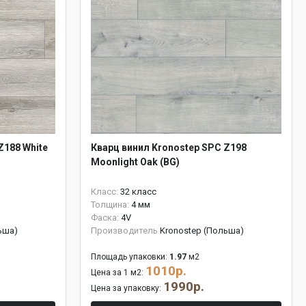
Z188 White
Кварц винил Kronostep SPC Z198
Moonlight Oak (BG)
Класс:
32 класс
Толщина:
4 мм
Фаска:
4V
ьша)
Производитель
Kronostep (Польша)
Площадь упаковки:
1.97
м2
1010р.
Цена за 1 м2:
1990р.
Цена за упаковку: