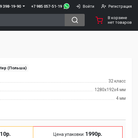
+7 985 057-51-19
9 398-19-90
Войти
Регистрация
В корзине
нет товаров
tep (Польша)
32 класс
1280х192х4 мм
4 мм
10р.
1990р.
Цена упаковки: