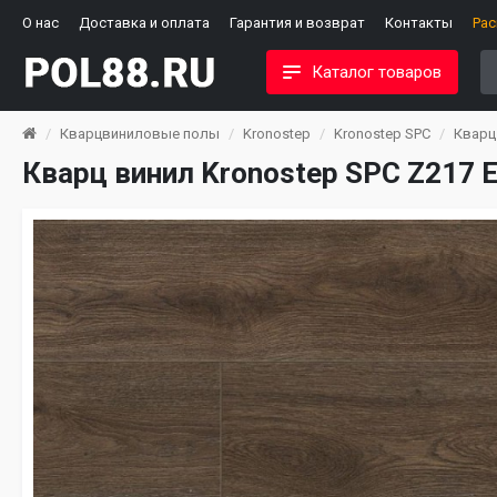
О нас
Доставка и оплата
Гарантия и возврат
Контакты
Ра
Каталог товаров
Кварцвиниловые полы
Kronostep
Kronostep SPC
Кварц 
Кварц винил Kronostep SPC Z217 E