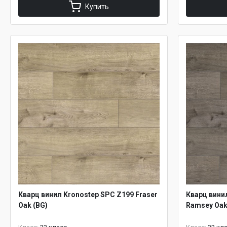
Купить
Кварц винил Kronostep SPC Z199 Fraser
Кварц вини
Oak (BG)
Ramsey Oak