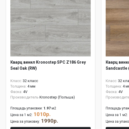
Кварц винил Kronostep SPC Z186 Grey
Кварц вини
Seal Oak (RW)
Sandcastle 
Класс:
32 класс
Класс:
32 кл
Толщина:
4 мм
Толщина:
4 м
Фаска:
4V
Фаска:
4V
Производитель
Kronostep (Польша)
Производит
Площадь упаковки:
1.97
м2
Площадь упак
1010р.
Цена за 1 м2:
Цена за 1 м2:
1990р.
Цена за упаковку:
Цена за упак