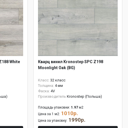
Z188 White
Кварц винил Kronostep SPC Z198
Moonlight Oak (BG)
Класс:
32 класс
Толщина:
4 мм
Фаска:
4V
ьша)
Производитель
Kronostep (Польша)
Площадь упаковки:
1.97
м2
1010р.
Цена за 1 м2:
1990р.
Цена за упаковку: