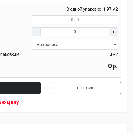
В одной упаковке:
1.97 м2
упаковкам:
м2
р.
В 1 КЛИК
ую цену