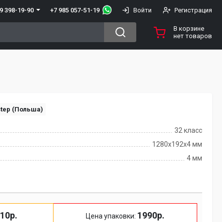
+7 985 057-51-19
9 398-19-90
Войти
Регистрация
В корзине
нет товаров
tep (Польша)
32 класс
1280х192х4 мм
4 мм
10р.
1990р.
Цена упаковки: