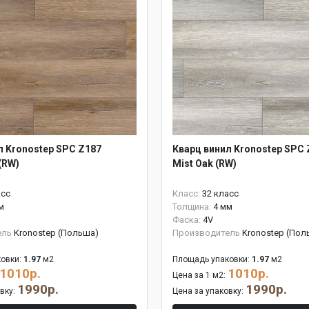
л Kronostep SPC Z187
Кварц винил Kronostep SPC 
(RW)
Mist Oak (RW)
асс
Класс:
32 класс
м
Толщина:
4 мм
Фаска:
4V
ель
Kronostep (Польша)
Производитель
Kronostep (Пол
овки:
1.97
м2
Площадь упаковки:
1.97
м2
1010р.
1010р.
Цена за 1 м2:
1990р.
1990р.
овку:
Цена за упаковку: