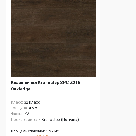
Кварц винил Kronostep SPC Z218
Oakledge
Класс:
32 класс
Толщина:
4 мм
Фаска:
4V
Производитель
Kronostep (Польша)
Площадь упаковки:
1.97
м2