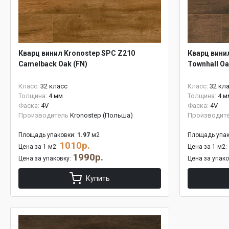
Кварц винил Kronostep SPC Z210
Кварц вини
Camelback Oak (FN)
Townhall Oa
Класс:
32 класс
Класс:
32 кл
Толщина:
4 мм
Толщина:
4 м
Фаска:
4V
Фаска:
4V
Производитель
Kronostep (Польша)
Производит
Площадь упаковки:
1.97
м2
Площадь упак
1010р.
Цена за 1 м2:
Цена за 1 м2:
1990р.
Цена за упаковку:
Цена за упак
Купить