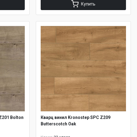
Купить
Z201 Bolton
Кварц винил Kronostep SPC Z209
Butterscotch Oak