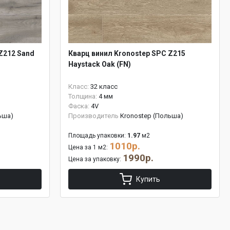
Z212 Sand
Кварц винил Kronostep SPC Z215
Haystack Oak (FN)
Класс:
32 класс
Толщина:
4 мм
Фаска:
4V
ьша)
Производитель
Kronostep (Польша)
Площадь упаковки:
1.97
м2
1010р.
Цена за 1 м2:
1990р.
Цена за упаковку:
Купить