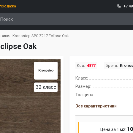
спродажа
+7 49
винил Kronostep SPC Z217 Eclipse Oak
clipse Oak
Код:
4877
Бренд:
Kronos
Класс:
32 класс
Размер:
Толщина:
Все характеристики
10
Цена за 1 м2: