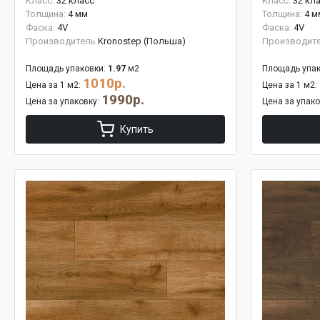
Класс:
32 класс
Класс:
32 кл
Толщина:
4 мм
Толщина:
4 м
Фаска:
4V
Фаска:
4V
Производитель
Kronostep (Польша)
Производит
Площадь упаковки:
1.97
м2
Площадь упак
1010р.
Цена за 1 м2:
Цена за 1 м2:
1990р.
Цена за упаковку:
Цена за упак
Купить