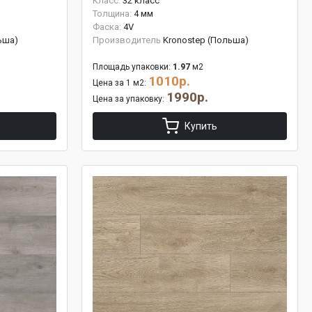
Класс:
32 класс
Толщина:
4 мм
Фаска:
4V
ьша)
Производитель
Kronostep (Польша)
Площадь упаковки:
1.97
м2
1010р.
Цена за 1 м2:
1990р.
Цена за упаковку:
Купить