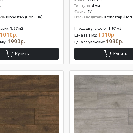
асс
Класс:
32 класс
м
Толщина:
4 мм
Фаска:
4V
ель
Kronostep (Польша)
Производитель
Kronostep (Пол
овки:
1.97
м2
Площадь упаковки:
1.97
м2
1010р.
1010р.
Цена за 1 м2:
1990р.
1990р.
овку:
Цена за упаковку:
Купить
Купить