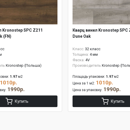
л Kronostep SPC Z211
Кварц винил Kronostep SPC 
k (FN)
Dune Oak
асс
Класс:
32 класс
м
Толщина:
4 мм
Фаска:
4V
ель
Kronostep (Польша)
Производитель
Kronostep (Пол
овки:
1.97
м2
Площадь упаковки:
1.97
м2
1010р.
1010р.
Цена за 1 м2:
1990р.
1990р.
овку:
Цена за упаковку:
Купить
Купить