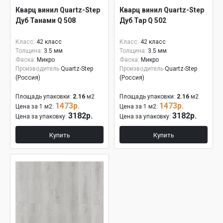
Кварц винил Quartz-Step
Кварц винил Quartz-Step
Дуб Танами Q 508
Дуб Тар Q 502
Класс:
42 класс
Класс:
42 класс
Толщина:
3.5 мм
Толщина:
3.5 мм
Фаска:
Микро
Фаска:
Микро
Производитель
Quartz-Step
Производитель
Quartz-Step
(Россия)
(Россия)
Площадь упаковки:
2.16
м2
Площадь упаковки:
2.16
м2
1473р.
1473р.
Цена за 1 м2:
Цена за 1 м2:
3182р.
3182р.
Цена за упаковку:
Цена за упаковку:
Купить
Купить