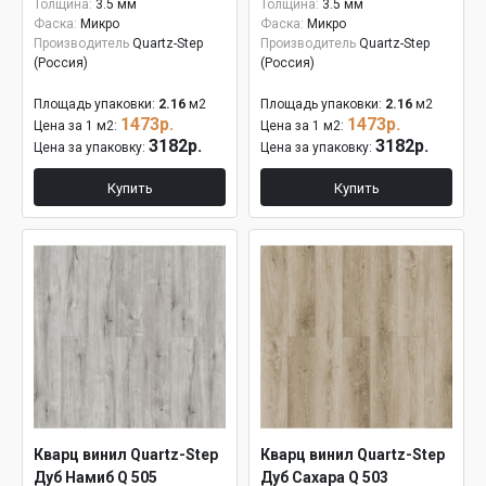
Толщина:
3.5 мм
Толщина:
3.5 мм
Фаска:
Микро
Фаска:
Микро
Производитель
Quartz-Step
Производитель
Quartz-Step
(Россия)
(Россия)
Площадь упаковки:
2.16
м2
Площадь упаковки:
2.16
м2
1473р.
1473р.
Цена за 1 м2:
Цена за 1 м2:
3182р.
3182р.
Цена за упаковку:
Цена за упаковку:
Купить
Купить
Кварц винил Quartz-Step
Кварц винил Quartz-Step
Дуб Намиб Q 505
Дуб Сахара Q 503