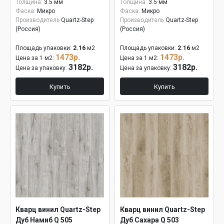
Толщина:
3.5 мм
Толщина:
3.5 мм
Фаска:
Микро
Фаска:
Микро
Производитель
Quartz-Step
Производитель
Quartz-Step
(Россия)
(Россия)
Площадь упаковки:
2.16
м2
Площадь упаковки:
2.16
м2
1473р.
1473р.
Цена за 1 м2:
Цена за 1 м2:
3182р.
3182р.
Цена за упаковку:
Цена за упаковку:
Купить
Купить
Кварц винил Quartz-Step
Кварц винил Quartz-Step
Дуб Намиб Q 505
Дуб Сахара Q 503