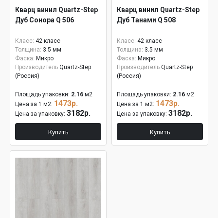
Кварц винил Quartz-Step
Кварц винил Quartz-Step
Дуб Сонора Q 506
Дуб Танами Q 508
Класс:
42 класс
Класс:
42 класс
Толщина:
3.5 мм
Толщина:
3.5 мм
Фаска:
Микро
Фаска:
Микро
Производитель
Quartz-Step
Производитель
Quartz-Step
(Россия)
(Россия)
Площадь упаковки:
2.16
м2
Площадь упаковки:
2.16
м2
1473р.
1473р.
Цена за 1 м2:
Цена за 1 м2:
3182р.
3182р.
Цена за упаковку:
Цена за упаковку:
Купить
Купить