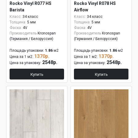
Rocko Vinyl R077 HS
Rocko Vinyl R078 HS
Barista
Airflow
Класс:
34 класс
Класс:
34 класс
Толщина:
5 мм
Толщина:
5 мм
Фаска:
4V
Фаска:
4V
Производитель
Kronospan
Производитель
Kronospan
(Германия / Белоруссия)
(Германия / Белоруссия)
Площадь упаковки:
1.86
м2
Площадь упаковки:
1.86
м2
1370р.
1370р.
Цена за 1 м2:
Цена за 1 м2:
2548р.
2548р.
Цена за упаковку:
Цена за упаковку:
Купить
Купить