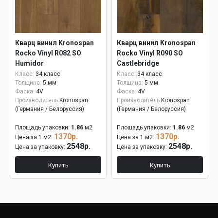
Кварц винил Kronospan
Кварц винил Kronospan
Rocko Vinyl R082 SO
Rocko Vinyl R090 SO
Humidor
Castlebridge
Класс:
34 класс
Класс:
34 класс
Толщина:
5 мм
Толщина:
5 мм
Фаска:
4V
Фаска:
4V
Производитель
Kronospan
Производитель
Kronospan
(Германия / Белоруссия)
(Германия / Белоруссия)
Площадь упаковки:
1.86
м2
Площадь упаковки:
1.86
м2
1370р.
1370р.
Цена за 1 м2:
Цена за 1 м2:
2548р.
2548р.
Цена за упаковку:
Цена за упаковку:
Купить
Купить