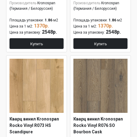
Производитель
Kronospan
Производитель
Kronospan
(Германия / Белоруссия)
(Германия / Белоруссия)
Площадь упаковки:
1.86
м2
Площадь упаковки:
1.86
м2
1370р.
1370р.
Цена за 1 м2:
Цена за 1 м2:
2548р.
2548р.
Цена за упаковку:
Цена за упаковку:
Купить
Купить
Кварц винил Kronospan
Кварц винил Kronospan
Rocko Vinyl R073 HS
Rocko Vinyl R076 SO
Scandipure
Bourbon Cask