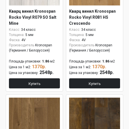
Кварц винил Kronospan
Кварц винил Kronospan
Rocko Vinyl R079 SO Salt
Rocko Vinyl R081 HS
Mine
Crescendo
Класс:
34 класс
Класс:
34 класс
Толщина:
5 мм
Толщина:
5 мм
Фаска:
4V
Фаска:
4V
Производитель
Kronospan
Производитель
Kronospan
(Германия / Белоруссия)
(Германия / Белоруссия)
Площадь упаковки:
1.86
м2
Площадь упаковки:
1.86
м2
1370р.
1370р.
Цена за 1 м2:
Цена за 1 м2:
2548р.
2548р.
Цена за упаковку:
Цена за упаковку:
Купить
Купить