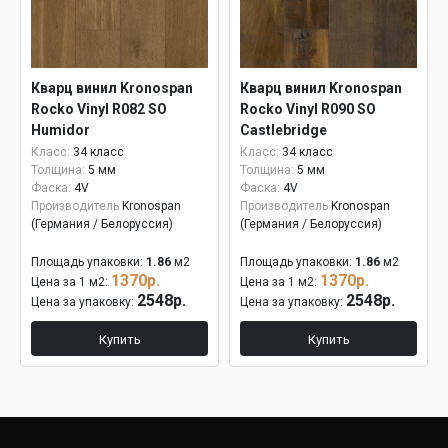
Кварц винил Kronospan
Кварц винил Kronospan
Rocko Vinyl R082 SO
Rocko Vinyl R090 SO
Humidor
Castlebridge
Класс:
34 класс
Класс:
34 класс
Толщина:
5 мм
Толщина:
5 мм
Фаска:
4V
Фаска:
4V
Производитель
Kronospan
Производитель
Kronospan
(Германия / Белоруссия)
(Германия / Белоруссия)
Площадь упаковки:
1.86
м2
Площадь упаковки:
1.86
м2
1370р.
1370р.
Цена за 1 м2:
Цена за 1 м2:
2548р.
2548р.
Цена за упаковку:
Цена за упаковку:
Купить
Купить