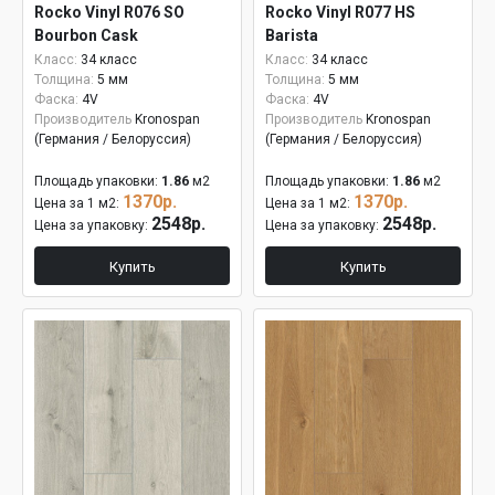
Rocko Vinyl R076 SO
Rocko Vinyl R077 HS
Bourbon Cask
Barista
Класс:
34 класс
Класс:
34 класс
Толщина:
5 мм
Толщина:
5 мм
Фаска:
4V
Фаска:
4V
Производитель
Kronospan
Производитель
Kronospan
(Германия / Белоруссия)
(Германия / Белоруссия)
Площадь упаковки:
1.86
м2
Площадь упаковки:
1.86
м2
1370р.
1370р.
Цена за 1 м2:
Цена за 1 м2:
2548р.
2548р.
Цена за упаковку:
Цена за упаковку:
Купить
Купить