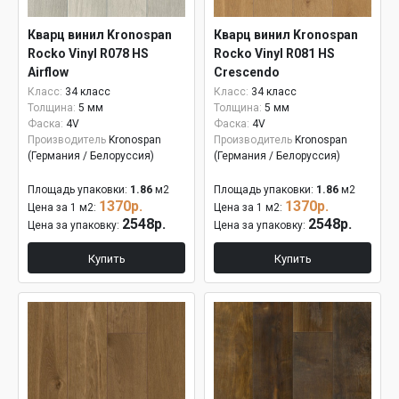
Кварц винил Kronospan
Кварц винил Kronospan
Rocko Vinyl R078 HS
Rocko Vinyl R081 HS
Airflow
Crescendo
Класс:
34 класс
Класс:
34 класс
Толщина:
5 мм
Толщина:
5 мм
Фаска:
4V
Фаска:
4V
Производитель
Kronospan
Производитель
Kronospan
(Германия / Белоруссия)
(Германия / Белоруссия)
Площадь упаковки:
1.86
м2
Площадь упаковки:
1.86
м2
1370р.
1370р.
Цена за 1 м2:
Цена за 1 м2:
2548р.
2548р.
Цена за упаковку:
Цена за упаковку:
Купить
Купить