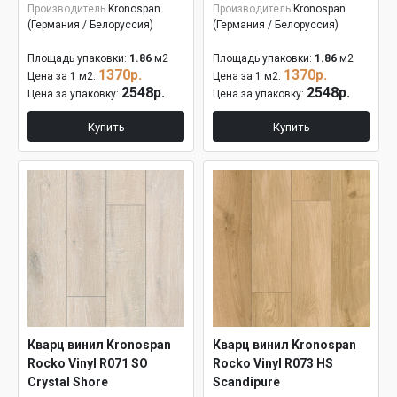
Производитель
Kronospan
Производитель
Kronospan
(Германия / Белоруссия)
(Германия / Белоруссия)
Площадь упаковки:
1.86
м2
Площадь упаковки:
1.86
м2
1370р.
1370р.
Цена за 1 м2:
Цена за 1 м2:
2548р.
2548р.
Цена за упаковку:
Цена за упаковку:
Купить
Купить
Кварц винил Kronospan
Кварц винил Kronospan
Rocko Vinyl R071 SO
Rocko Vinyl R073 HS
Crystal Shore
Scandipure